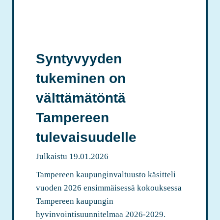
k
i
s
k
e
i
n
n
Syntyvyyden
T
u
tukeminen on
a
i
m
m
välttämätöntä
p
a
Tampereen
e
r
r
a
tulevaisuudelle
e
n
Julkaistu
19.01.2026
e
n
n
a
Tampereen kaupunginvaltuusto käsitteli
A
n
vuoden 2026 ensimmäisessä kokouksessa
l
u
Tampereen kaupungin
u
i
hyvinvointisuunnitelmaa 2026-2029.