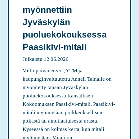
e
myönnettiin
n
j
Jyväskylän
a
puoluekokouksessa
t
u
Paasikivi-mitali
r
Julkaistu
12.06.2026
v
a
Valtiopäiväneuvos, YTM ja
l
kaupunginvaltuutettu Anneli Tainalle on
l
myönnetty tänään Jyväskylän
i
puoluekokouksessa Kansallisen
n
Kokoomuksen Paasikivi-mitali. Paasikivi-
e
mitali myönnetään poikkeuksellisen
n
pitkästä tai ainutlaatuisesta urasta.
k
Kyseessä on kolmas kerta, kun mitali
e
myönnetään. Mitali on…