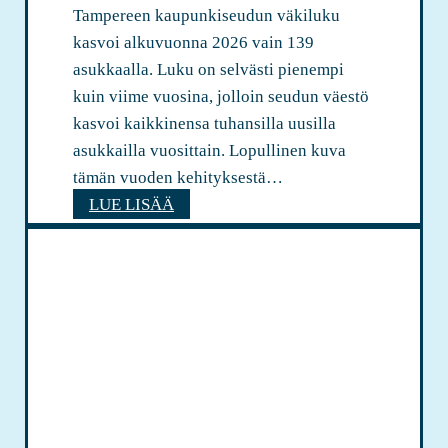
ö
Tampereen kaupunkiseudun väkiluku
m
n
kasvoi alkuvuonna 2026 vain 139
p
n
asukkaalla. Luku on selvästi pienempi
e
e
kuin viime vuosina, jolloin seudun väestö
r
t
kasvoi kaikkinensa tuhansilla uusilla
e
t
asukkailla vuosittain. Lopullinen kuva
e
i
tämän vuoden kehityksestä…
n
i
T
LUE LISÄÄ
k
n
a
i
J
m
l
y
p
p
v
e
a
ä
r
i
s
e
l
k
e
u
y
n
k
l
v