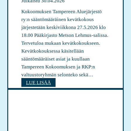
Julkaistu
30.04.2026
l
ö
i
Kokoomuksen Tampereen Aluejärjestö
i
ry:n sääntömääräinen kevätkokous
t
järjestetään keskiviikkona 27.5.2026 klo
ä
18.00 Pääkirjasto Metson Lehmus-salissa.
n
Tervetuloa mukaan kevätkokoukseen.
u
Kevätkokouksessa käsitellään
o
sääntömääräiset asiat ja kuullaan
r
Tampereen Kokoomuksen ja RKP:n
i
valtuustoryhmän selonteko sekä…
l
K
LUE LISÄÄ
l
o
e
k
:
o
P
o
y
m
y
u
n