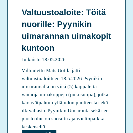
y
ä
a
k
Valtuustoaloite: Töitä
n
h
y
p
nuorille: Pyynikin
v
ä
u
u
uimarannan uimakopit
o
u
l
kuntoon
s
u
o
Julkaistu
18.05.2026
e
n
k
Valtuutettu Mats Uotila jätti
k
o
valtuustoaloitteen 18.5.2026 Pyynikin
y
k
uimarannalla on viisi (5) kappaletta
k
o
vanhoja uimakoppeja (pukusuojia), jotka
y
u
kärsivätpahoin ylläpidon puutteesta sekä
s
k
ilkivallasta. Pyynikin Uimaranta sekä sen
o
s
puistoalue on suosittu ajanviettopaikka
p
e
keskeisellä…
e