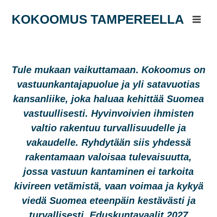
Siirry
KOKOOMUS TAMPEREELLA
sisältöön
Tule mukaan vaikuttamaan
.
Kokoomus on
vastuunkantajapuolue ja yli satavuotias
kansanliike, joka haluaa kehittää Suomea
vastuullisesti. Hyvinvoivien ihmisten
valtio rakentuu turvallisuudelle ja
vakaudelle. Ryhdytään siis yhdessä
rakentamaan valoisaa tulevaisuutta,
jossa vastuun kantaminen ei tarkoita
kivireen vetämistä, vaan voimaa ja kykyä
viedä Suomea eteenpäin kestävästi ja
turvallisesti. Eduskuntavaalit 2027