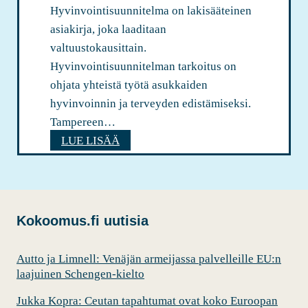
e
m
Hyvinvointisuunnitelma on lakisääteinen
j
a
asiakirja, joka laaditaan
ä
k
valtuustokausittain.
r
o
Hyvinvointisuunnitelman tarkoitus on
j
p
ohjata yhteistä työtä asukkaiden
e
i
hyvinvoinnin ja terveyden edistämiseksi.
s
t
Tampereen…
t
k
S
LUE LISÄÄ
ö
u
y
r
n
n
y
t
t
:
o
y
Kokoomus.fi uutisia
n
o
v
k
n
y
Autto ja Limnell: Venäjän armeijassa palvelleille EU:n
e
y
laajuinen Schengen-kielto
v
d
Jukka Kopra: Ceutan tapahtumat ovat koko Euroopan
ä
e