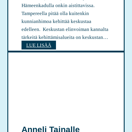
Hämeenkadulla onkin aistittavissa.
Tampereella pitää olla kuitenkin
kunnianhimoa kehittää keskustaa
edelleen. Keskustan elinvoiman kannalta
tärkeitä kehittämisalueita on keskustan…
E
LUE LISÄÄ
l
i
n
v
o
i
m
a
i
n
Anneli Tainalle