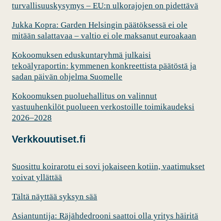
turvallisuuskysymys – EU:n ulkorajojen on pidettävä
t
n
k
Jukka Kopra: Garden Helsingin päätöksessä ei ole
t
o
mitään salattavaa – valtio ei ole maksanut euroakaan
u
k
k
Kokoomuksen eduskuntaryhmä julkaisi
o
tekoälyraportin: kymmenen konkreettista päätöstä ja
e
u
sadan päivän ohjelma Suomelle
m
s
i
Kokoomuksen puoluehallitus on valinnut
2
n
vastuuhenkilöt puolueen verkostoille toimikaudeksi
7
2026–2028
e
.
n
Verkkouutiset.fi
5
o
.
n
Suosittu koirarotu ei sovi jokaiseen kotiin, vaatimukset
v
voivat yllättää
ä
Tältä näyttää syksyn sää
l
t
Asiantuntija: Räjähdedrooni saattoi olla yritys häiritä