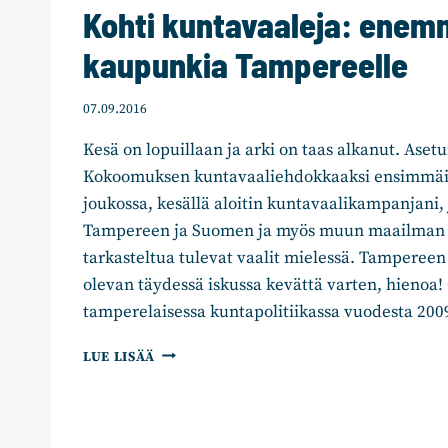
Kohti kuntavaaleja: ene
kaupunkia Tampereelle
07.09.2016
Kesä on lopuillaan ja arki on taas alkanut. Aset
Kokoomuksen kuntavaaliehdokkaaksi ensimmäi
joukossa, kesällä aloitin kuntavaalikampanjani, 
Tampereen ja Suomen ja myös muun maailman a
tarkasteltua tulevat vaalit mielessä. Tampere
olevan täydessä iskussa kevättä varten, hienoa
tamperelaisessa kuntapolitiikassa vuodesta 200
KOHTI
LUE LISÄÄ
KUNTAVAALEJA:
ENEMMÄN
KAUPUNKIA
TAMPEREELLE