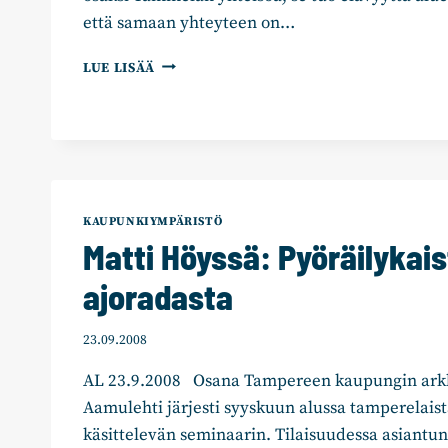
että samaan yhteyteen on…
KOKOOMUS
LUE LISÄÄ
KANNATTAA
TAMMELAN
STADIONIN
RAKENTAMISTA
–
VALTUUSTO
HYVÄKSYI
KAUPUNKIYMPÄRISTÖ
Matti Höyssä: Pyöräilykais
ajoradasta
23.09.2008
AL 23.9.2008 Osana Tampereen kaupungin arkk
Aamulehti järjesti syyskuun alussa tamperelais
käsittelevän seminaarin. Tilaisuudessa asiantunt