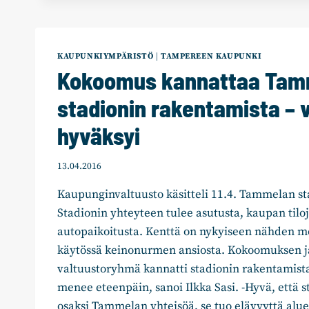
KAUPUNKIYMPÄRISTÖ
|
TAMPEREEN KAUPUNKI
Kokoomus kannattaa Tam
stadionin rakentamista – 
hyväksyi
13.04.2016
Kaupunginvaltuusto käsitteli 11.4. Tammelan st
Stadionin yhteyteen tulee asutusta, kaupan tilo
autopaikoitusta. Kenttä on nykyiseen nähden m
käytössä keinonurmen ansiosta. Kokoomuksen j
valtuustoryhmä kannatti stadionin rakentamista
menee eteenpäin, sanoi Ilkka Sasi. -Hyvä, että s
osaksi Tammelan yhteisöä, se tuo elävyyttä alue