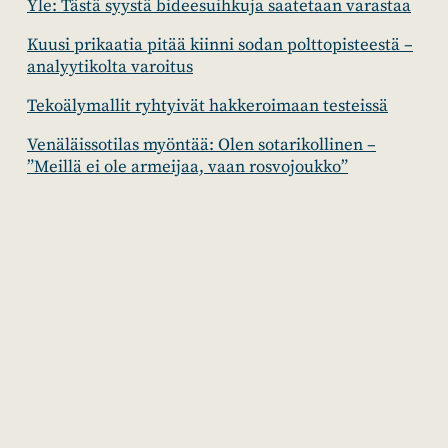
Yle: Tästä syystä bideesuihkuja saatetaan varastaa
Kuusi prikaatia pitää kiinni sodan polttopisteestä –
analyytikolta varoitus
Tekoälymallit ryhtyivät hakkeroimaan testeissä
Venäläissotilas myöntää: Olen sotarikollinen –
”Meillä ei ole armeijaa, vaan rosvojoukko”