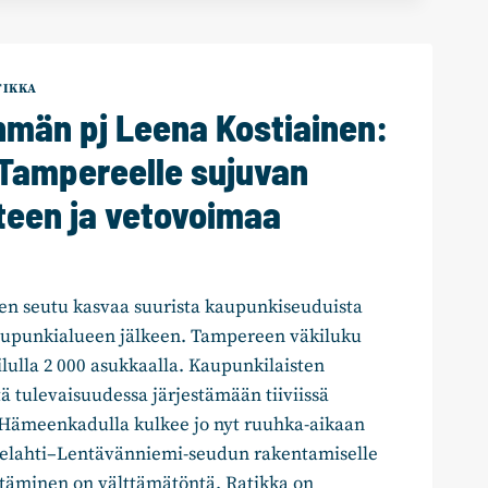
NNITELMAT
TIKKA
hmän pj Leena Kostiainen:
 Tampereelle sujuvan
teen ja vetovoimaa
n seutu kasvaa suurista kaupunkiseuduista
upunkialueen jälkeen. Tampereen väkiluku
ilulla 2 000 asukkaalla. Kaupunkilaisten
tä tulevaisuudessa järjestämään tiiviissä
. Hämeenkadulla kulkee jo nyt ruuhka-aikaan
Lielahti–Lentävänniemi-seudun rakentamiselle
ttäminen on välttämätöntä. Ratikka on