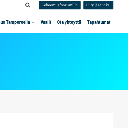
Kokoomusfoorumille
Liity jäseneksi
us Tampereella
Vaalit
Ota yhteyttä
Tapahtumat