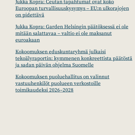
Jukka Kopra: Ceutan tapahtumat ovat koko
Euroopan turvallisuuskysymys – EU:n ulkorajojen
on pidettävä
Jukka Kopra: Garden Helsingin päätöksessä ei ole
mitään salattavaa – valtio ei ole maksanut
euroakaan
Kokoomuksen eduskuntaryhmä julkaisi
tekoälyraportin: kymmenen konkreettista päätöstä
ja sadan päivän ohjelma Suomelle
Kokoomuksen puoluehallitus on valinnut
vastuuhenkilöt puolueen verkostoille
toimikaudeksi 2026–2028