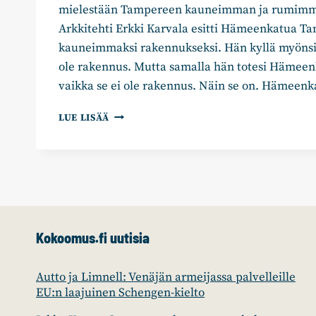
mielestään Tampereen kauneimman ja rumimm
Arkkitehti Erkki Karvala esitti Hämeenkatua T
kauneimmaksi rakennukseksi. Hän kyllä myönsi
ole rakennus. Mutta samalla hän totesi Hämee
vaikka se ei ole rakennus. Näin se on. Hämee
MATTI
LUE LISÄÄ
HÖYSSÄ:
PYÖRÄILYKAISTAT
OTETTAVA
AJORADASTA
Kokoomus.fi uutisia
Autto ja Limnell: Venäjän armeijassa palvelleille
EU:n laajuinen Schengen-kielto