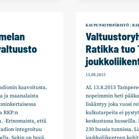
ASUKKAIDEN
KANSSA
HYVÄT
RATIKKASUU
KAUPUNKIYMPÄRISTÖ
|
RA
melan
Valtuustory
valtuusto
Ratikka tuo
joukkoliiken
13.08.2015
adionin kaavoitusta.
AL 13.8.2015 Tamperee
ja ja maanalaista
nopeimmin heti pääka
oninkertaisessa
lisääntyy joka vuosi re
a RKP:n
kulkutarpeita ei pysty
. -Erinomaista, että
keskustassa busseilla
tadion integroituu
230 bussia tunnissa. 
ella. Sekin on hyvä,
joukkoliikenteen kehi