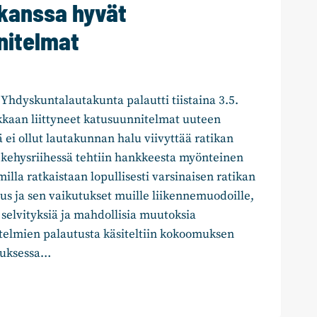
kanssa hyvät
nitelmat
Yhdyskuntalautakunta palautti tiistaina 3.5.
tikkaan liittyneet katusuunnitelmat uuteen
 ei ollut lautakunnan halu viivyttää ratikan
 kehysriihessä tehtiin hankkeesta myönteinen
illa ratkaistaan lopullisesti varsinaisen ratikan
aus ja sen vaikutukset muille liikennemuodoille,
i selvityksiä ja mahdollisia muutoksia
telmien palautusta käsiteltiin kokoomuksen
ouksessa…
ULLA