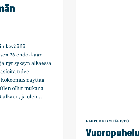
mmän
uin keväällä
sen 26 ehdokkaan
ja nyt syksyn alkaessa
sioita tulee
en Kokoomus näyttää
! Olen ollut mukana
9 alkaen, ja olen…
KAUPUNKIYMPÄRISTÖ
Vuoropuhelul