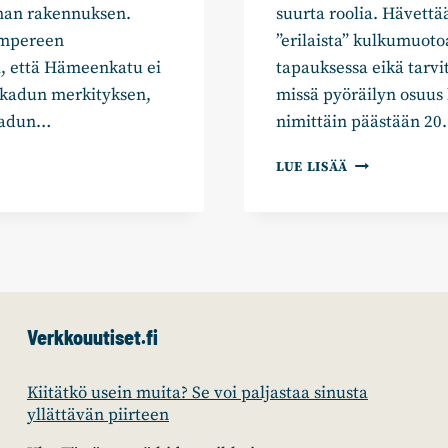
an rakennuksen.
suurta roolia. Hävettää
ampereen
”erilaista” kulkumuoto
, että Hämeenkatu ei
tapauksessa eikä tarv
nkadun merkityksen,
missä pyöräilyn osuus 
nkadun…
nimittäin päästään 2
ASULA-
LUE LISÄÄ
MYLLYNEN:
TAMPEREEN
ON
AIKA
KASVAA
ISOKSI
Verkkouutiset.fi
Kiitätkö usein muita? Se voi paljastaa sinusta
yllättävän piirteen