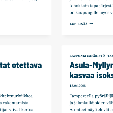
tehokkain tapa järjest
on kaupungille myös 
VALTUUSTOR
LUE LISÄÄ
PJ
LEENA
KOSTIAINEN:
RATIKKA
TUO
TAMPEREELL
KAUPUNKIYMPÄRISTÖ
|
TA
SUJUVAN
tat otettava
Asula-Mylly
JOUKKOLIIKE
JA
kasvaa isok
VETOVOIMAA
18.06.2008
itehtuuriviikkoa
Tampereella pyöräilijä
ta rakentamista
ja jalankulkijoiden vä
ijat saivat kertoa
Asenteet näyttelevät s