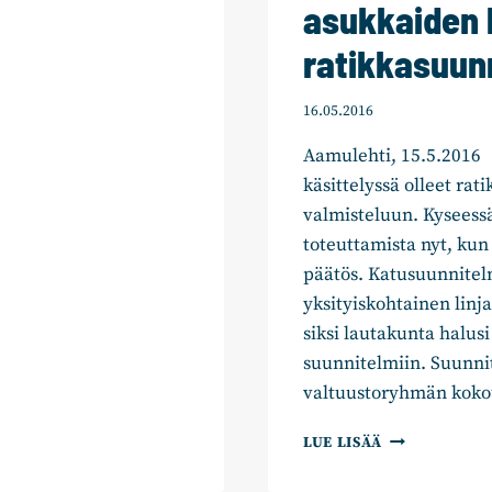
asukkaiden 
ratikkasuun
16.05.2016
Aamulehti, 15.5.2016 
käsittelyssä olleet ra
valmisteluun. Kyseessä
toteuttamista nyt, kun
päätös. Katusuunnitelm
yksityiskohtainen linj
siksi lautakunta halus
suunnitelmiin. Suunni
valtuustoryhmän kok
VUOROPUHEL
LUE LISÄÄ
YRITTÄJIEN
JA