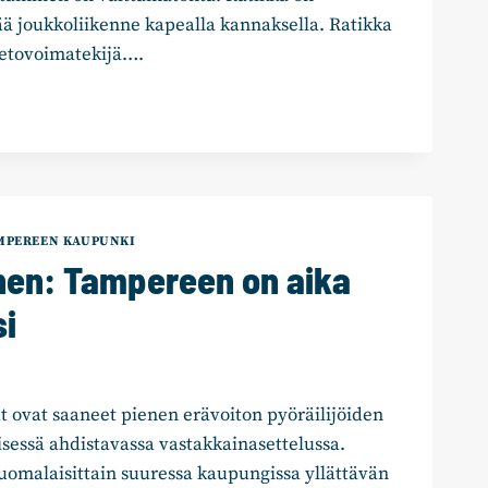
ää joukkoliikenne kapealla kannaksella. Ratikka
vetovoimatekijä….
YHMÄN
E
MPEREEN KAUPUNKI
nen: Tampereen on aika
NTEEN
si
t ovat saaneet pienen erävoiton pyöräilijöiden
lisessä ahdistavassa vastakkainasettelussa.
uomalaisittain suuressa kaupungissa yllättävän