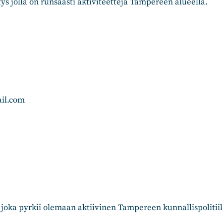
s jolla on runsaasti aktiviteettejä Tampereen alueella.
il.com
 joka pyrkii olemaan aktiivinen Tampereen kunnallispolit