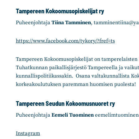
Tampereen Kokoomusopiskelijat ry
Puheenjohtaja
Tiina Tamminen
, tamminentiina@y
https://www.facebook.com/tykory/?fref=ts
Tampereen Kokoomusopiskelijat on tamperelaisten k
Tuhatkunnan paikallisjärjestö Tampereella ja vaiku
kunnallispolitiikassakin. Osana valtakunnallista Ko
korkeakoulutuksen paremman huomisen puolesta!
Tampereen Seudun Kokoomusnuoret ry
Puheenjohtaja
Eemeli Tuominen
eemelimtuominen
Instagram