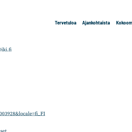
Tervetuloa
Ajankohtaista
Kokoom
iki.fi
003928&locale=fi_FI
set