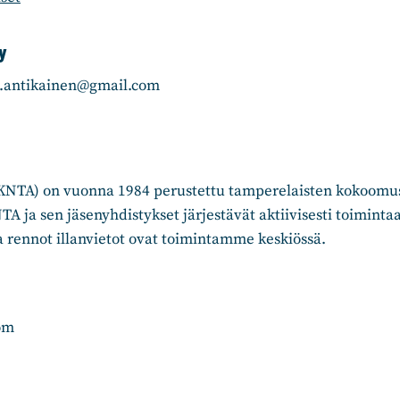
y
.p.antikainen@gmail.com
NTA) on vuonna 1984 perustettu tamperelaisten kokoomusn
 KNTA ja sen jäsenyhdistykset järjestävät aktiivisesti toimi
ja rennot illanvietot ovat toimintamme keskiössä.
om