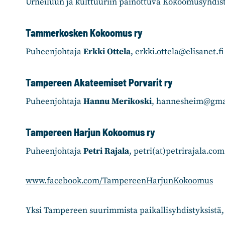
Urheiluun ja kulttuuriin painottuva Kokoomusyhdisty
Tammerkosken Kokoomus ry
Puheenjohtaja
Erkki Ottela
, erkki.ottela@elisanet.fi
Tampereen Akateemiset Porvarit ry
Puheenjohtaja
Hannu Merikoski
, hannesheim@gma
Tampereen Harjun Kokoomus ry
Puheenjohtaja
Petri Rajala
, petri(at)petrirajala.com
www.facebook.com/TampereenHarjunKokoomus
Yksi Tampereen suurimmista paikallisyhdistyksistä,