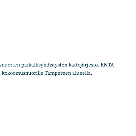
uorten paikallisyhdistysten kattojärjestö. KNTA
ntaa kokoomusnuorille Tampereen alueella.