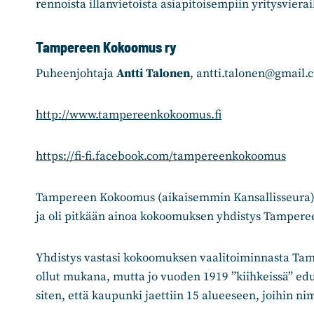
rennoista illanvietoista asiapitoisempiin yritysvierai
Tampereen Kokoomus ry
Puheenjohtaja
Antti Talonen
, antti.talonen@gmail.
http://www.tampereenkokoomus.fi
https://fi-fi.facebook.com/tampereenkokoomus
Tampereen Kokoomus (aikaisemmin Kansallisseura)
ja oli pitkään ainoa kokoomuksen yhdistys Tamperee
Yhdistys vastasi kokoomuksen vaalitoiminnasta Tamp
ollut mukana, mutta jo vuoden 1919 ”kiihkeissä” ed
siten, että kaupunki jaettiin 15 alueeseen, joihin 