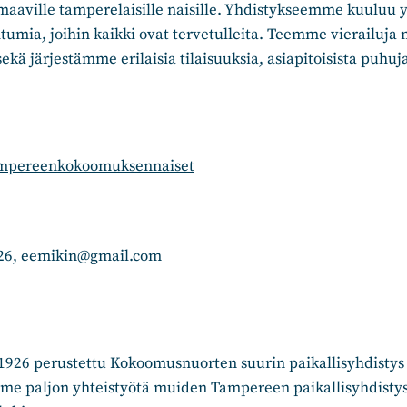
aville tamperelaisille naisille. Yhdistykseemme kuuluu yl
umia, joihin kaikki ovat tervetulleita. Teemme vierailuja 
 sekä järjestämme erilaisia tilaisuuksia, asiapitoisista puhuj
ampereenkokoomuksennaiset
126, eemikin@gmail.com
26 perustettu Kokoomusnuorten suurin paikallisyhdistys
me paljon yhteistyötä muiden Tampereen paikallisyhdistys