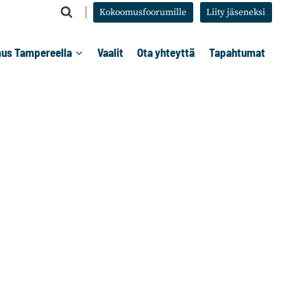
Kokoomusfoorumille
Liity jäseneksi
us Tampereella
Vaalit
Ota yhteyttä
Tapahtumat