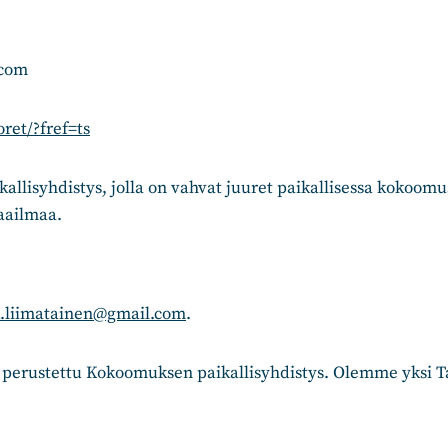
.com
ret/?fref=ts
lisyhdistys, jolla on vahvat juuret paikallisessa kokoom
maailmaa.
.liimatainen@gmail.com
.
perustettu Kokoomuksen paikallisyhdistys. Olemme yksi 