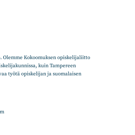
ö. Olemme Kokoomuksen opiskelijaliitto
piskelijakunnissa, kuin Tampereen
vaa työtä opiskelijan ja suomalaisen
om