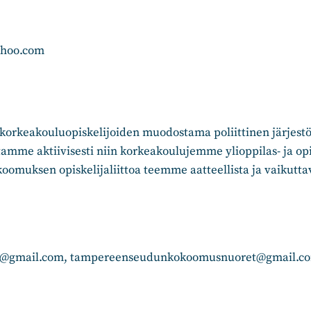
ahoo.com
orkeakouluopiskelijoiden muodostama poliittinen järjest
tamme aktiivisesti niin korkeakoulujemme ylioppilas- ja o
koomuksen opiskelijaliittoa teemme aatteellista ja vaikutta
@gmail.com, tampereenseudunkokoomusnuoret@gmail.c