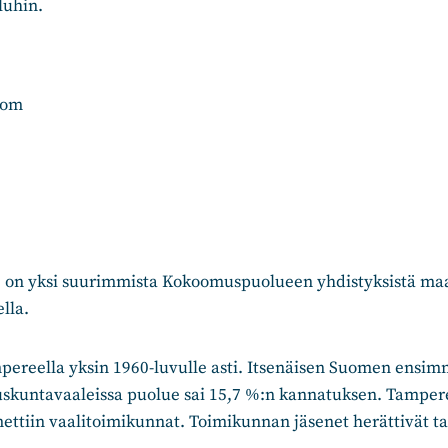
luhin.
com
 on yksi suurimmista Kokoomuspuolueen yhdistyksistä maa
lla.
ereella yksin 1960-luvulle asti. Itsenäisen Suomen ensimm
uskuntavaaleissa puolue sai 15,7 %:n kannatuksen. Tampere
nimettiin vaalitoimikunnat. Toimikunnan jäsenet herättivät 