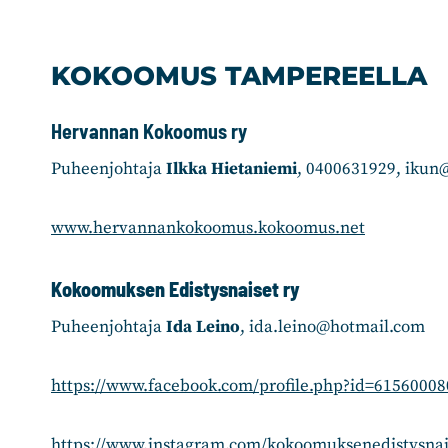
Siirry
sisältöön
KOKOOMUS TAMPEREELLA
Hervannan Kokoomus ry
Puheenjohtaja
Ilkka Hietaniemi
, 0400631929, ikun@
www.hervannankokoomus.kokoomus.net
Kokoomuksen Edistysnaiset ry
Puheenjohtaja
Ida Leino
, ida.leino@hotmail.com
https://www.facebook.com/profile.php?id=61560008
https://www.instagram.com/kokoomuksenedistysnai