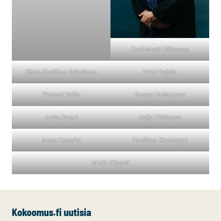
Kari-Matti Hiltunen
Riina-Eveliina Eskelinen
Petri Rajala
Tommi Evila
Ronny Holmqvist
Arttu Vuori
Saija Pitkänen
Anna Danska
Pauliina Otonkorpi
Matti Höyssä
Kokoomus.fi uutisia