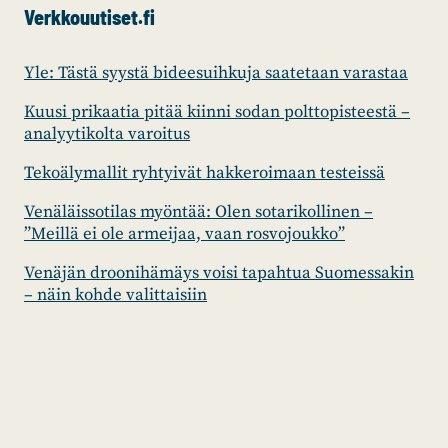
Verkkouutiset.fi
Yle: Tästä syystä bideesuihkuja saatetaan varastaa
Kuusi prikaatia pitää kiinni sodan polttopisteestä –
analyytikolta varoitus
Tekoälymallit ryhtyivät hakkeroimaan testeissä
Venäläissotilas myöntää: Olen sotarikollinen –
”Meillä ei ole armeijaa, vaan rosvojoukko”
Venäjän droonihämäys voisi tapahtua Suomessakin
– näin kohde valittaisiin