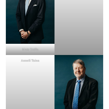
Mats Uotila
Anneli Taina