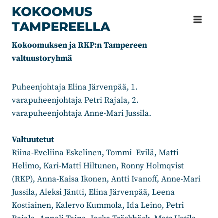
Siirry
KOKOOMUS
sisältöön
TAMPEREELLA
Kokoomuksen ja RKP:n Tampereen
valtuustoryhmä
Puheenjohtaja Elina Järvenpää, 1.
varapuheenjohtaja Petri Rajala, 2.
varapuheenjohtaja Anne-Mari Jussila.
Valtuutetut
Riina-Eveliina Eskelinen, Tommi Evilä, Matti
Helimo, Kari-Matti Hiltunen, Ronny Holmqvist
(RKP), Anna-Kaisa Ikonen, Antti Ivanoff, Anne-Mari
Jussila, Aleksi Jäntti, Elina Järvenpää, Leena
Kostiainen, Kalervo Kummola, Ida Leino, Petri