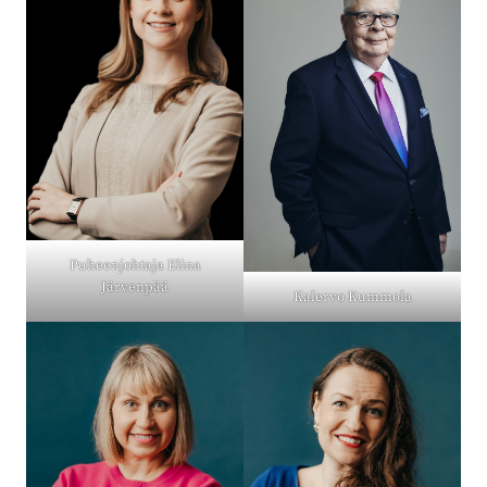
Puheenjohtaja Elina
Järvenpää
Kalervo Kummola