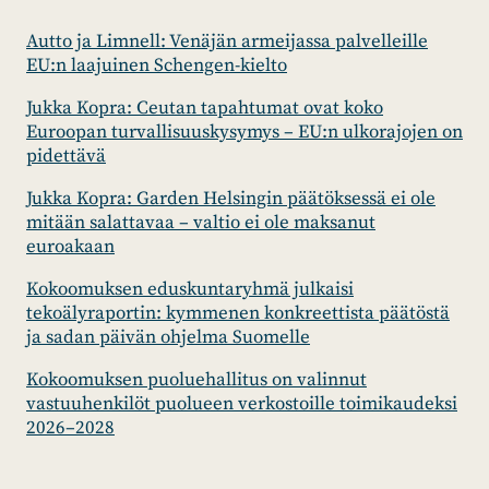
Autto ja Limnell: Venäjän armeijassa palvelleille
EU:n laajuinen Schengen-kielto
Jukka Kopra: Ceutan tapahtumat ovat koko
Euroopan turvallisuuskysymys – EU:n ulkorajojen on
pidettävä
Jukka Kopra: Garden Helsingin päätöksessä ei ole
mitään salattavaa – valtio ei ole maksanut
euroakaan
Kokoomuksen eduskuntaryhmä julkaisi
tekoälyraportin: kymmenen konkreettista päätöstä
ja sadan päivän ohjelma Suomelle
Kokoomuksen puoluehallitus on valinnut
vastuuhenkilöt puolueen verkostoille toimikaudeksi
2026–2028