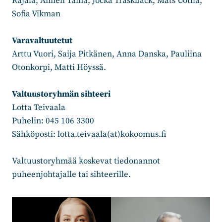
Rajala, Anneli Taina, Jocka Träskbäck, Mats Uotila,
Sofia Vikman
Varavaltuutetut
Arttu Vuori, Saija Pitkänen, Anna Danska, Pauliina
Otonkorpi, Matti Höyssä.
Valtuustoryhmän sihteeri
Lotta Teivaala
Puhelin: 045 106 3300
Sähköposti: lotta.teivaala(at)kokoomus.fi
Valtuustoryhmää koskevat tiedonannot
puheenjohtajalle tai sihteerille.