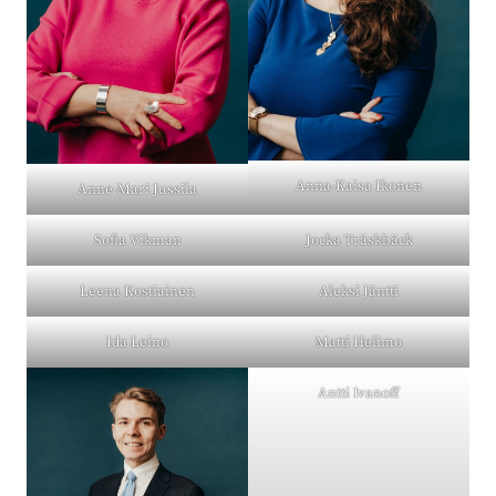
Anna-Kaisa Ikonen
Anne-Mari Jussila
Sofia Vikman
Jocka Träskbäck
Leena Kostiainen
Aleksi Jäntti
Ida Leino
Matti Helimo
Antti Ivanoff