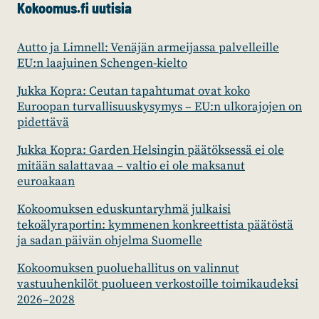
Kokoomus.fi uutisia
Autto ja Limnell: Venäjän armeijassa palvelleille
EU:n laajuinen Schengen-kielto
Jukka Kopra: Ceutan tapahtumat ovat koko
Euroopan turvallisuuskysymys – EU:n ulkorajojen on
pidettävä
Jukka Kopra: Garden Helsingin päätöksessä ei ole
mitään salattavaa – valtio ei ole maksanut
euroakaan
Kokoomuksen eduskuntaryhmä julkaisi
tekoälyraportin: kymmenen konkreettista päätöstä
ja sadan päivän ohjelma Suomelle
Kokoomuksen puoluehallitus on valinnut
vastuuhenkilöt puolueen verkostoille toimikaudeksi
2026–2028