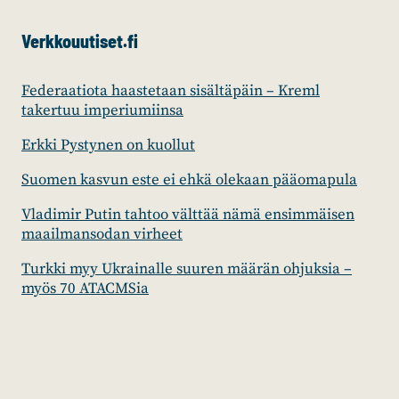
Verkkouutiset.fi
Federaatiota haastetaan sisältäpäin – Kreml
takertuu imperiumiinsa
Erkki Pystynen on kuollut
Suomen kasvun este ei ehkä olekaan pääomapula
Vladimir Putin tahtoo välttää nämä ensimmäisen
maailmansodan virheet
Turkki myy Ukrainalle suuren määrän ohjuksia –
myös 70 ATACMSia