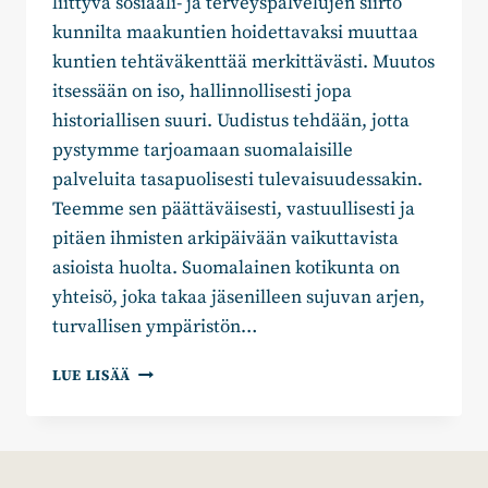
liittyvä sosiaali- ja terveyspalvelujen siirto
kunnilta maakuntien hoidettavaksi muuttaa
kuntien tehtäväkenttää merkittävästi. Muutos
itsessään on iso, hallinnollisesti jopa
historiallisen suuri. Uudistus tehdään, jotta
pystymme tarjoamaan suomalaisille
palveluita tasapuolisesti tulevaisuudessakin.
Teemme sen päättäväisesti, vastuullisesti ja
pitäen ihmisten arkipäivään vaikuttavista
asioista huolta. Suomalainen kotikunta on
yhteisö, joka takaa jäsenilleen sujuvan arjen,
turvallisen ympäristön…
KOKOOMUSLAINEN
LUE LISÄÄ
VISIO
MAAKUNTAUUDISTUKSEN
JÄLKEISESTÄ
KUNNASTA