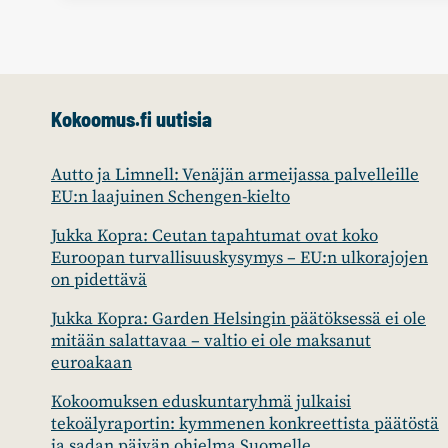
HUOLTA
TALOUDESTA
JA
TYÖTTÖMYYDESTÄ
–
VALTUUSTO
Kokoomus.fi uutisia
14.3.
Autto ja Limnell: Venäjän armeijassa palvelleille
EU:n laajuinen Schengen-kielto
Jukka Kopra: Ceutan tapahtumat ovat koko
Euroopan turvallisuuskysymys – EU:n ulkorajojen
on pidettävä
Jukka Kopra: Garden Helsingin päätöksessä ei ole
mitään salattavaa – valtio ei ole maksanut
euroakaan
Kokoomuksen eduskuntaryhmä julkaisi
tekoälyraportin: kymmenen konkreettista päätöstä
ja sadan päivän ohjelma Suomelle