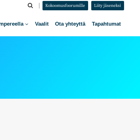
Kokoomusfoorumille
Liity jäseneksi
mpereella
Vaalit
Ota yhteyttä
Tapahtumat