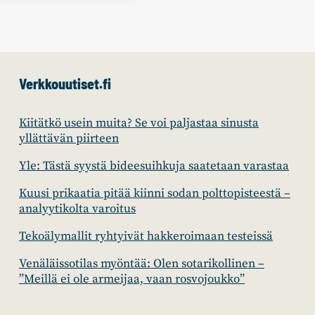
Verkkouutiset.fi
Kiitätkö usein muita? Se voi paljastaa sinusta
yllättävän piirteen
Yle: Tästä syystä bideesuihkuja saatetaan varastaa
Kuusi prikaatia pitää kiinni sodan polttopisteestä –
analyytikolta varoitus
Tekoälymallit ryhtyivät hakkeroimaan testeissä
Venäläissotilas myöntää: Olen sotarikollinen –
”Meillä ei ole armeijaa, vaan rosvojoukko”