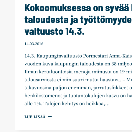
Kokoomuksessa on syvää 
taloudesta ja työttömyyde
valtuusto 14.3.
14.03.2016
14.3. Kaupunginvaltuusto Pormestari Anna-Kais
vuoden kuva kaupungin taloudesta on 38 miljoo
Ilman kertaluontoisia menoja miinusta on 19 m
talousarviosta ei niin suuri mutta haastava. – M
takavuosina paljon enemmän, jarrutusliikkeet ov
henkilöstömenot ja tuotantokulujen kasvu on hal
alle 1%. Tulojen kehitys on heikkoa,…
KOKOOMUKSESSA
LUE LISÄÄ
ON
SYVÄÄ