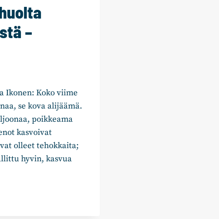
huolta
stä –
a Ikonen: Koko viime
naa, se kova alijäämä.
iljoonaa, poikkeama
enot kasvoivat
at olleet tehokkaita;
littu hyvin, kasvua