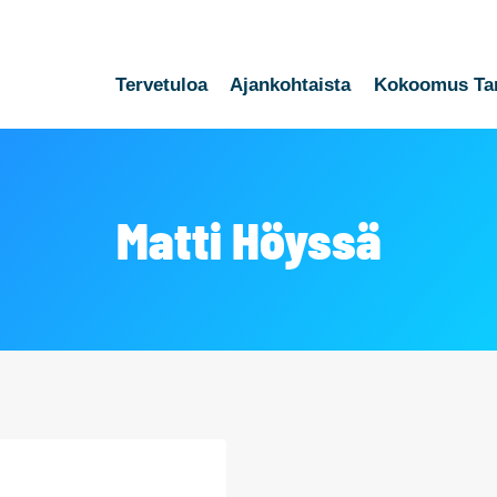
Tervetuloa
Ajankohtaista
Kokoomus Ta
Matti Höyssä