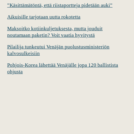
”Käsittämätöntä, että riistaportteja pidetään auki”
Aikuisille tarjotaan uutta rokotetta
Maksoitko kotiinkuljetuksesta, mutta jouduit
noutamaan paketin? Voit vaatia hyvitystä
Pilailija tunkeutui Venäjän puolustusministeriön
kalvosulkeisiin
Pohjois-Korea lähettää Venäjälle jopa 120 ballistista
ohjusta