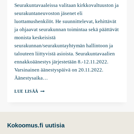
Seurakuntavaaleissa valitaan kirkkovaltuuston ja
seurakuntaneuvoston jäsenet eli
luottamushenkilöt. He suunnittelevat, kehittävät
ja ohjaavat seurakunnan toimintaa sekä päättävät
monista keskeisistä
seurakunnan/seurakuntayhtymän hallintoon ja
talouteen liittyvistä asioista. Seurakuntavaalien
ennakkoäänestys järjestetään 8.-12.11.2022.
Varsinainen äänestyspäivä on 20.11.2022.
Äänestysaika…
SEURAKUNTAVAALIT
LUE LISÄÄ
2022
Kokoomus.fi uutisia