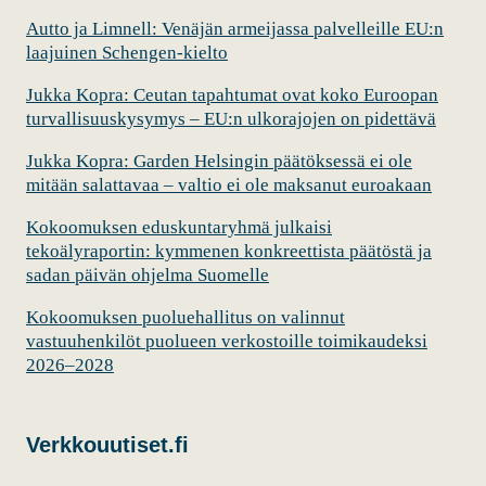
Autto ja Limnell: Venäjän armeijassa palvelleille EU:n
laajuinen Schengen-kielto
Jukka Kopra: Ceutan tapahtumat ovat koko Euroopan
turvallisuuskysymys – EU:n ulkorajojen on pidettävä
Jukka Kopra: Garden Helsingin päätöksessä ei ole
mitään salattavaa – valtio ei ole maksanut euroakaan
Kokoomuksen eduskuntaryhmä julkaisi
tekoälyraportin: kymmenen konkreettista päätöstä ja
sadan päivän ohjelma Suomelle
Kokoomuksen puoluehallitus on valinnut
vastuuhenkilöt puolueen verkostoille toimikaudeksi
2026–2028
Verkkouutiset.fi