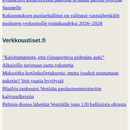
Suomelle
Kokoomuksen puoluehallitus on valinnut vastuuhenkilöt
puolueen verkostoille toimikaudeksi 2026–2028
Verkkouutiset.fi
”Käsittämätöntä, että riistaportteja pidetään auki”
Aikuisille tarjotaan uutta rokotetta
Maksoitko kotiinkuljetuksesta, mutta jouduit noutamaan
paketin? Voit vaatia hyvitystä
Pilailija tunkeutui Venäjän puolustusministeriön
kalvosulkeisiin
Pohjois-Korea lähettää Venäjälle jopa 120 ballistista ohjusta