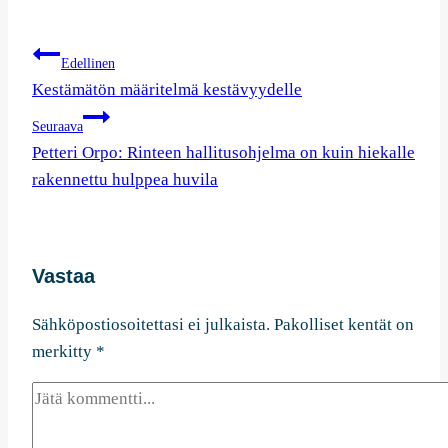
Artikkelien
Edellinen
selaus
Kestämätön määritelmä kestävyydelle
Seuraava
Petteri Orpo: Rinteen hallitusohjelma on kuin hiekalle
rakennettu hulppea huvila
Vastaa
Sähköpostiosoitettasi ei julkaista.
Pakolliset kentät on
merkitty
*