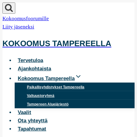
Siirry
sisältöön
Kokoomusfoorumille
Liity jäseneksi
KOKOOMUS TAMPEREELLA
Tervetuloa
Ajankohtaista
Kokoomus Tampereella
Paikallisyhdistykset Tampereella
Valtuustoryhmä
Tampereen Aluejärjestö
Vaalit
Ota yhteyttä
Tapahtumat