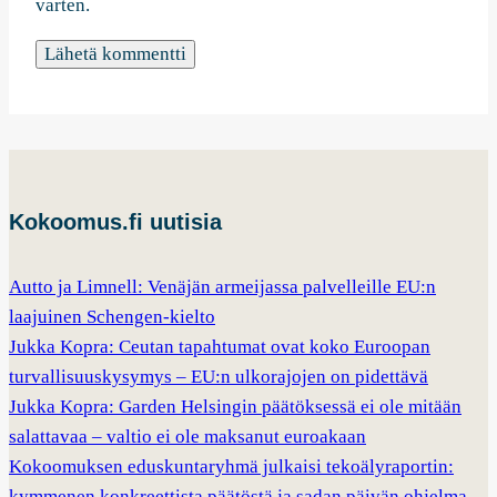
varten.
Kokoomus.fi uutisia
Autto ja Limnell: Venäjän armeijassa palvelleille EU:n
laajuinen Schengen-kielto
Jukka Kopra: Ceutan tapahtumat ovat koko Euroopan
turvallisuuskysymys – EU:n ulkorajojen on pidettävä
Jukka Kopra: Garden Helsingin päätöksessä ei ole mitään
salattavaa – valtio ei ole maksanut euroakaan
Kokoomuksen eduskuntaryhmä julkaisi tekoälyraportin:
kymmenen konkreettista päätöstä ja sadan päivän ohjelma