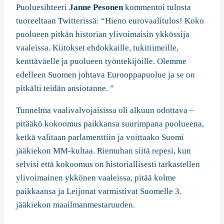
Puoluesihteeri
Janne Pesonen
kommentoi tulosta
tuoreeltaan Twitterissä: “Hieno eurovaalitulos! Koko
puolueen pitkän historian ylivoimaisin ykkössija
vaaleissa. Kiitokset ehdokkaille, tukitiimeille,
kenttäväelle ja puolueen työntekijöille. Olemme
edelleen Suomen johtava Eurooppapuolue ja se on
pitkälti teidän ansiotanne. ”
Tunnelma vaalivalvojaisissa oli alkuun odottava –
pitääkö kokoomus paikkansa suurimpana puolueena,
ketkä valitaan parlamenttiin ja voittaako Suomi
jääkiekon MM-kultaa. Riemuhan siitä repesi, kun
selvisi että kokoomus on historiallisesti tarkastellen
ylivoimainen ykkönen vaaleissa, pitää kolme
paikkaansa ja Leijonat varmistivat Suomelle 3.
jääkiekon maailmanmestaruuden.