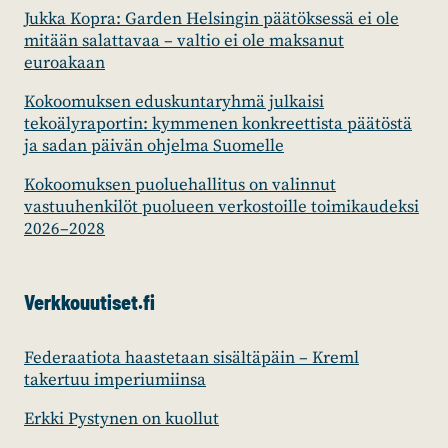
Jukka Kopra: Garden Helsingin päätöksessä ei ole
mitään salattavaa – valtio ei ole maksanut
euroakaan
Kokoomuksen eduskuntaryhmä julkaisi
tekoälyraportin: kymmenen konkreettista päätöstä
ja sadan päivän ohjelma Suomelle
Kokoomuksen puoluehallitus on valinnut
vastuuhenkilöt puolueen verkostoille toimikaudeksi
2026–2028
Verkkouutiset.fi
Federaatiota haastetaan sisältäpäin – Kreml
takertuu imperiumiinsa
Erkki Pystynen on kuollut