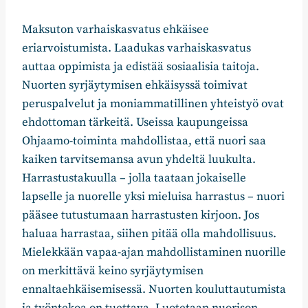
Maksuton varhaiskasvatus ehkäisee
eriarvoistumista. Laadukas varhaiskasvatus
auttaa oppimista ja edistää sosiaalisia taitoja.
Nuorten syrjäytymisen ehkäisyssä toimivat
peruspalvelut ja moniammatillinen yhteistyö ovat
ehdottoman tärkeitä. Useissa kaupungeissa
Ohjaamo-toiminta mahdollistaa, että nuori saa
kaiken tarvitsemansa avun yhdeltä luukulta.
Harrastustakuulla – jolla taataan jokaiselle
lapselle ja nuorelle yksi mieluisa harrastus – nuori
pääsee tutustumaan harrastusten kirjoon. Jos
haluaa harrastaa, siihen pitää olla mahdollisuus.
Mielekkään vapaa-ajan mahdollistaminen nuorille
on merkittävä keino syrjäytymisen
ennaltaehkäisemisessä. Nuorten kouluttautumista