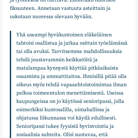
ja työntekoa on tuettava. Luotetaan nuorison
fiksuuteen. Annetaan vastuuta asteittain ja
uskotaan nuoressa olevaan hyvään.
Yhä useampi hyväkuntoinen eläkeläinen
tahtoisi osallistua ja jatkaa osittain työelämässä
tai olla avuksi. Tarvitsemme mahdollisuuksia
tehdä joustavammin keikkatöitä ja
matalampaa kynnystä käyttää pitkäaikaista
osaamista ja ammattitaitoa. Ihmisillä pitää olla
oikeus myös tehdä vapaaehtoistoimintaa ilman
pelkoa toimeentulon menettämisestä. Useissa
kaupungeissa on jo käytössä senioripassi, jolla
esimerkiksi kuntosalilla, uimahallissa ja
ohjatussa liikunnassa voi käydä edullisesti.
Senioripassi tukee fyysistä hyvinvointia ja
sosiaalisia suhteita. Olisi suotavaa, että