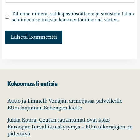
Tallenna nimeni, sähköpostiosoitteeni ja sivustoni tähän
selaimeen seuraavaa kommentointikertaa varten.
Kokoomus.fi uutisia
Autto ja Limnell: Venäjän armeijassa palvelleille
EU:n laajuinen Schengen-kielto
Jukka Kopra: Ceutan tapahtumat ovat koko
Euroopan turvallisuuskysymys – EU:n ulkorajojen on
pidettävä