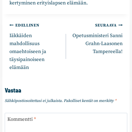
kertyminen erityislapsen elämään.
Artikkelien
EDELLINEN
SEURAAVA
Iäkkäiden
Opetusministeri Sanni
selaus
mahdollisuus
Grahn-Laasonen
omaehtoiseen ja
Tampereella!
täysipainoiseen
elämään
Vastaa
Sähköpostiosoitettasi ei julkaista.
Pakolliset kentät on merkitty
*
Kommentti
*