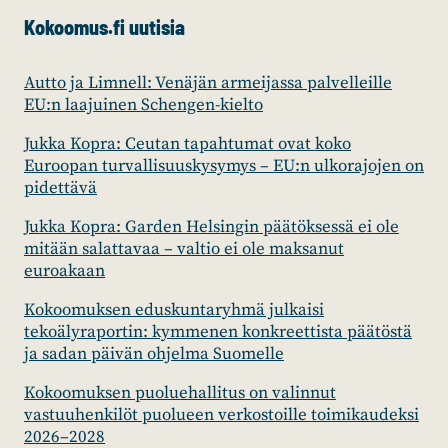
Kokoomus.fi uutisia
Autto ja Limnell: Venäjän armeijassa palvelleille
EU:n laajuinen Schengen-kielto
Jukka Kopra: Ceutan tapahtumat ovat koko
Euroopan turvallisuuskysymys – EU:n ulkorajojen on
pidettävä
Jukka Kopra: Garden Helsingin päätöksessä ei ole
mitään salattavaa – valtio ei ole maksanut
euroakaan
Kokoomuksen eduskuntaryhmä julkaisi
tekoälyraportin: kymmenen konkreettista päätöstä
ja sadan päivän ohjelma Suomelle
Kokoomuksen puoluehallitus on valinnut
vastuuhenkilöt puolueen verkostoille toimikaudeksi
2026–2028