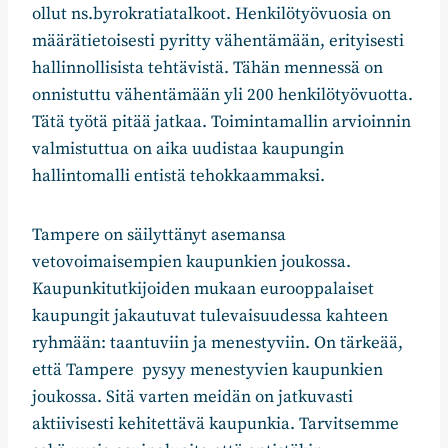
ollut ns.byrokratiatalkoot. Henkilötyövuosia on
määrätietoisesti pyritty vähentämään, erityisesti
hallinnollisista tehtävistä. Tähän mennessä on
onnistuttu vähentämään yli 200 henkilötyövuotta.
Tätä työtä pitää jatkaa. Toimintamallin arvioinnin
valmistuttua on aika uudistaa kaupungin
hallintomalli entistä tehokkaammaksi.
Tampere on säilyttänyt asemansa
vetovoimaisempien kaupunkien joukossa.
Kaupunkitutkijoiden mukaan eurooppalaiset
kaupungit jakautuvat tulevaisuudessa kahteen
ryhmään: taantuviin ja menestyviin. On tärkeää,
että Tampere pysyy menestyvien kaupunkien
joukossa. Sitä varten meidän on jatkuvasti
aktiivisesti kehitettävä kaupunkia. Tarvitsemme