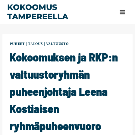
Siirry
KOKOOMUS
sisältöön
TAMPEREELLA
PUHEET
|
TALOUS
|
VALTUUSTO
Kokoomuksen ja RKP:n
valtuustoryhmän
puheenjohtaja Leena
Kostiaisen
ryhmäpuheenvuoro