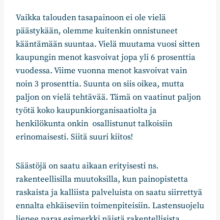
Vaikka talouden tasapainoon ei ole vielä
päästykään, olemme kuitenkin onnistuneet
kääntämään suuntaa. Vielä muutama vuosi sitten
kaupungin menot kasvoivat jopa yli 6 prosenttia
vuodessa. Viime vuonna menot kasvoivat vain
noin 3 prosenttia. Suunta on siis oikea, mutta
paljon on vielä tehtävää. Tämä on vaatinut paljon
työtä koko kaupunkiorganisaatiolta ja
henkilökunta onkin osallistunut talkoisiin
erinomaisesti. Siitä suuri kiitos!
Säästöjä on saatu aikaan erityisesti ns.
rakenteellisilla muutoksilla, kun painopistetta
raskaista ja kalliista palveluista on saatu siirrettyä
ennalta ehkäiseviin toimenpiteisiin. Lastensuojelu
lienee paras esimerkki näistä rakentellisista