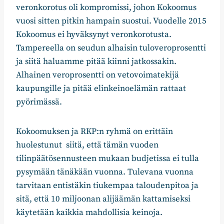
veronkorotus oli kompromissi, johon Kokoomus
vuosi sitten pitkin hampain suostui. Vuodelle 2015
Kokoomus ei hyväksynyt veronkorotusta.
Tampereella on seudun alhaisin tuloveroprosentti
ja siitä haluamme pitää kiinni jatkossakin.
Alhainen veroprosentti on vetovoimatekijä
kaupungille ja pitää elinkeinoelämän rattaat
pyörimässä.
Kokoomuksen ja RKP:n ryhmä on erittäin
huolestunut siitä, että tämän vuoden
tilinpäätösennusteen mukaan budjetissa ei tulla
pysymään tänäkään vuonna. Tulevana vuonna
tarvitaan entistäkin tiukempaa taloudenpitoa ja
sitä, että 10 miljoonan alijäämän kattamiseksi
käytetään kaikkia mahdollisia keinoja.