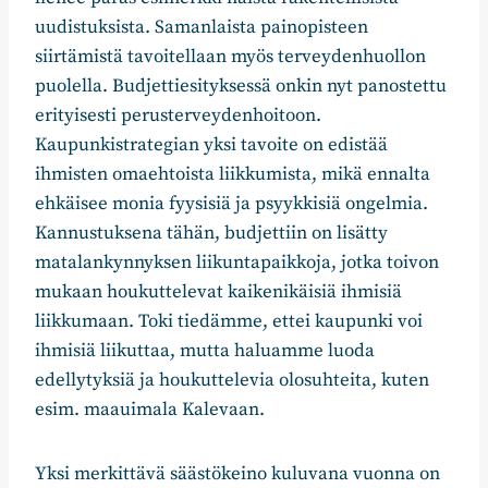
uudistuksista. Samanlaista painopisteen
siirtämistä tavoitellaan myös terveydenhuollon
puolella. Budjettiesityksessä onkin nyt panostettu
erityisesti perusterveydenhoitoon.
Kaupunkistrategian yksi tavoite on edistää
ihmisten omaehtoista liikkumista, mikä ennalta
ehkäisee monia fyysisiä ja psyykkisiä ongelmia.
Kannustuksena tähän, budjettiin on lisätty
matalankynnyksen liikuntapaikkoja, jotka toivon
mukaan houkuttelevat kaikenikäisiä ihmisiä
liikkumaan. Toki tiedämme, ettei kaupunki voi
ihmisiä liikuttaa, mutta haluamme luoda
edellytyksiä ja houkuttelevia olosuhteita, kuten
esim. maauimala Kalevaan.
Yksi merkittävä säästökeino kuluvana vuonna on