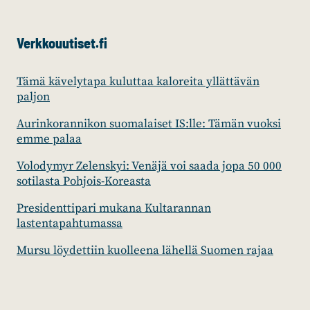
Verkkouutiset.fi
Tämä kävelytapa kuluttaa kaloreita yllättävän
paljon
Aurinkorannikon suomalaiset IS:lle: Tämän vuoksi
emme palaa
Volodymyr Zelenskyi: Venäjä voi saada jopa 50 000
sotilasta Pohjois-Koreasta
Presidenttipari mukana Kultarannan
lastentapahtumassa
Mursu löydettiin kuolleena lähellä Suomen rajaa