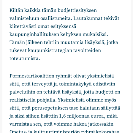
Kiitän kaikkia tämän budjettiesityksen
valmisteluun osallistuneita. Lautakunnat tekivät
kiitettävästi omat esityksensä
kaupunginhallituksen kehyksen mukaisiksi.
Tämän jälkeen tehtiin muutamia lisäyksiä, jotka
tukevat kaupunkistrategian tavoitteiden
toteutumista.
Pormestarikoalition ryhmät olivat yksimielisiä
siitä, että terveyttä ja toimintakykyä edistäviin
palveluihin on tehtävä lisäyksiä, jotta budjetti on
realistisella pohjalla. Yksimielisiä olimme myös
siitä, että perusopetuksen taso halutaan säilyttää
ja siksi siihen lisättiin 1,6 miljoonaa euroa, mikä
varmistaa sen, että voimme hakea jatkossakin
Opetus- ja kulttuuriministeriön ryhmäkokorahaa.