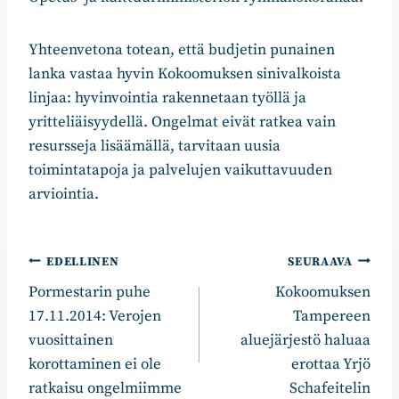
Yhteenvetona totean, että budjetin punainen
lanka vastaa hyvin Kokoomuksen sinivalkoista
linjaa: hyvinvointia rakennetaan työllä ja
yritteliäisyydellä. Ongelmat eivät ratkea vain
resursseja lisäämällä, tarvitaan uusia
toimintatapoja ja palvelujen vaikuttavuuden
arviointia.
Artikkelien
EDELLINEN
SEURAAVA
Pormestarin puhe
Kokoomuksen
selaus
17.11.2014: Verojen
Tampereen
vuosittainen
aluejärjestö haluaa
korottaminen ei ole
erottaa Yrjö
ratkaisu ongelmiimme
Schafeitelin