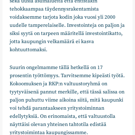
sekä uusia asuinalueita että entistäkin
tehokkaampaa täydennysrakentamista
voidaksemme tarjota kodin joka vuosi yli 2000
uudelle tamperelaiselle. Investointeja on paljon ja
siksi syytä on tarpeen määritellä investointikatto,
jotta kaupungin velkamäärä ei kasva
kohtuuttomaksi.
Suurin ongelmamme tällä hetkellä on 17
prosentin työttömyys. Tarvitsemme kipeästi työtä.
Kokoomuksen ja RKP:n valtuustoryhmä on
tyytyväisenä pannut merkille, että tässä salissa on
paljon puhuttu viime aikoina siitä, mitä kaupunki
voi tehdä parantaakseen yritystoiminnan
edellytyksiä. On erinomaista, että valtuustolla
näyttäisi olevan yhteinen tahtotila edistää
yritystoimintaa kaupungissamme.