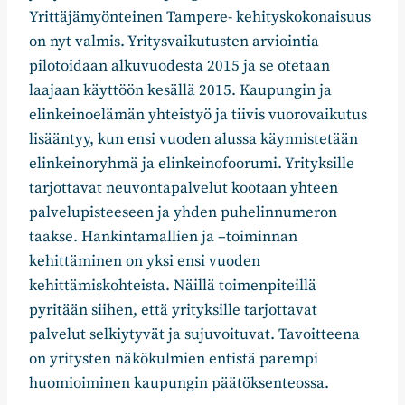
Yrittäjämyönteinen Tampere- kehityskokonaisuus
on nyt valmis. Yritysvaikutusten arviointia
pilotoidaan alkuvuodesta 2015 ja se otetaan
laajaan käyttöön kesällä 2015. Kaupungin ja
elinkeinoelämän yhteistyö ja tiivis vuorovaikutus
lisääntyy, kun ensi vuoden alussa käynnistetään
elinkeinoryhmä ja elinkeinofoorumi. Yrityksille
tarjottavat neuvontapalvelut kootaan yhteen
palvelupisteeseen ja yhden puhelinnumeron
taakse. Hankintamallien ja –toiminnan
kehittäminen on yksi ensi vuoden
kehittämiskohteista. Näillä toimenpiteillä
pyritään siihen, että yrityksille tarjottavat
palvelut selkiytyvät ja sujuvoituvat. Tavoitteena
on yritysten näkökulmien entistä parempi
huomioiminen kaupungin päätöksenteossa.