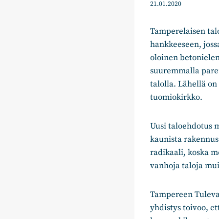
21.01.2020
Tamperelaisen tal
hankkeeseen, joss
oloinen betonieleme
suuremmalla parem
talolla. Lähellä 
tuomiokirkko.
Uusi taloehdotus m
kaunista rakennus
radikaali, koska me
vanhoja taloja mui
Tampereen Tulevai
yhdistys toivoo, 