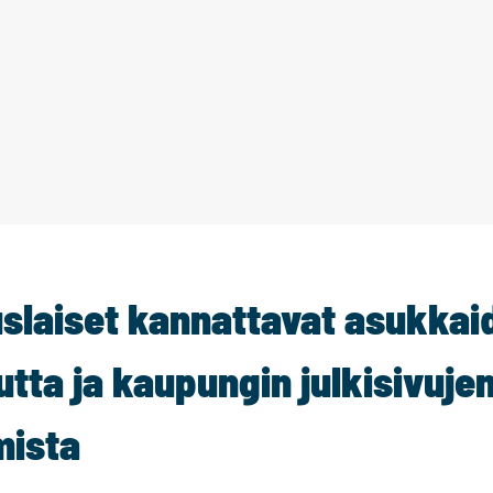
laiset kannattavat asukkai
utta ja kaupungin julkisivuje
mista