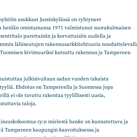
oyhtiön asukkaat Jussinkylässä on ryhtyneet
a heidän omistamansa 1971 valmistunut suorakulmaisen
nttitalo purettaisiin ja korvattaisiin uudella ja
min lähiseutujen rakennusarkkitehtuuria noudattelevall
on Tuomisen kivimuuriksi kutsuttu rakennus ja Tampereen
uistuttaa julkisivultaan sadan vuoden takaista
tyyliä. Ehdotus on Tampereella ja Suomessa jopa
illä ei ole tavattu rakentaa tyylillisesti uusia,
stuttavia taloja.
suuskokoomus ry:n mielestä hanke on kannatettava ja
että Tampereen kaupungin kaavoituksessa ja