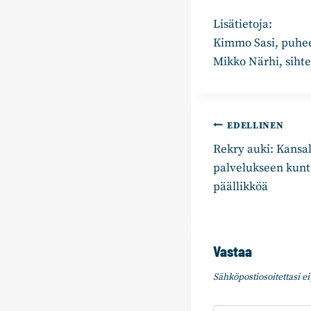
Lisätietoja:
Kimmo Sasi, puhe
Mikko Närhi, siht
Artikkelie
EDELLINEN
Rekry auki: Kansa
selaus
palve­luk­seen kunta­
pääl­lik­köä
Vastaa
Sähköpostiosoitettasi ei 