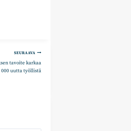
SEURAAVA
k­sen tavoite karkaa
000 uutta työl­listä