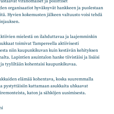
staavat viranomaiset ja poliittiset
den organisaatiot hyväksyvät hankkeen ja puolestaan
itä. Hyvien kokemusten jälkeen valtuusto voisi tehdä
linjauksen.
ktiivien mielestä on ilahduttavaa ja laajemminkin
asukkaat toimivat Tampereella aktiivisesti
esta niin kaupunkikuvan kuin kestävän kehityksen
ta. Lapintien asuintalon hanke tiivistäisi ja lisäisi
ja tyyliltään kohentaisi kaupunkikuvaa.
ukkaiden elämää kohentava, koska suuremmalla
a pystyttäisiin kattamaan asukkaita uhkaavat
iremonteista, katon ja sähköjen uusimisesta.
hi