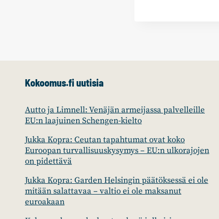
Kokoomus.fi uutisia
Autto ja Limnell: Venäjän armeijassa palvelleille
EU:n laajuinen Schengen-kielto
Jukka Kopra: Ceutan tapahtumat ovat koko
Euroopan turvallisuuskysymys – EU:n ulkorajojen
on pidettävä
Jukka Kopra: Garden Helsingin päätöksessä ei ole
mitään salattavaa – valtio ei ole maksanut
euroakaan