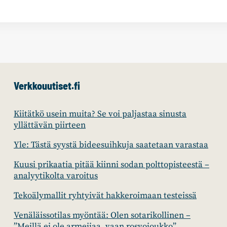
Verkkouutiset.fi
Kiitätkö usein muita? Se voi paljastaa sinusta
yllättävän piirteen
Yle: Tästä syystä bideesuihkuja saatetaan varastaa
Kuusi prikaatia pitää kiinni sodan polttopisteestä –
analyytikolta varoitus
Tekoälymallit ryhtyivät hakkeroimaan testeissä
Venäläissotilas myöntää: Olen sotarikollinen –
”Meillä ei ole armeijaa, vaan rosvojoukko”