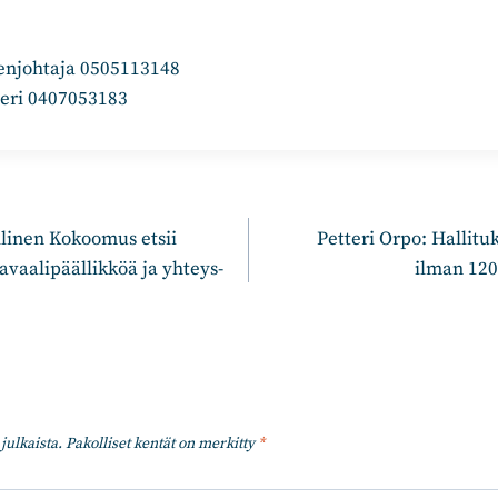
enjohtaja 0505113148
eeri 0407053183
n
llinen Kokoomus etsii
Petteri Orpo: Halli­tu
vaa­li­pääl­lik­köä ja yhteys­
ilman 120 
julkaista.
Pakolliset kentät on merkitty
*