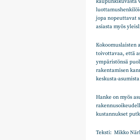
kaupunkikuvasta va
luottamushenkilöi
jopa nopeuttavat s
asiasta myös yleis
Kokoomuslaisten a
toivottavaa, että 
ympäristönsä puol
rakentamisen kannal
keskusta-asumista 
Hanke on myös as
rakennusoikeudell
kustannukset putk
Teksti: Mikko När