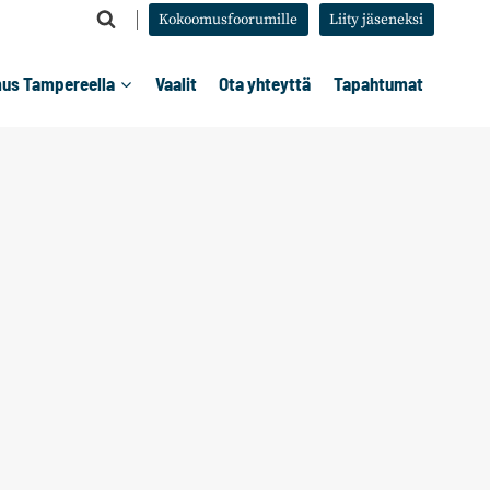
Kokoomusfoorumille
Liity jäseneksi
us Tampereella
Vaalit
Ota yhteyttä
Tapahtumat