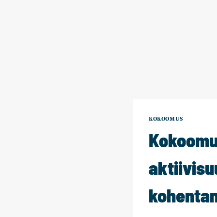
KOKOOMUS
Kokoomus
aktiivisu
kohenta