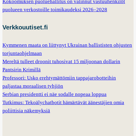
Kokoomuksen puoluehallitus on valinnut vastuuhenkilöt
puolueen verkostoille toimikaudeksi 2026–2028
Verkkouutiset.fi
Kymmenen maata on liittynyt Ukrainan ballististen ohjusten
torjuntaohjelmaan
Mereltä tulleet droonit tuhosivat 15 miljoonan dollarin
Pantsirin Krimillä
Professori: Usko erehtymättömiin tappajarobotteihin
paljastaa moraalisen tyhjiön
Serbian presidentti ei näe sodalle nopeaa loppua
Tutkimus: Tekoälychatbotit hämärtävät äänestäjien omia
poliittisia näkemyksiä