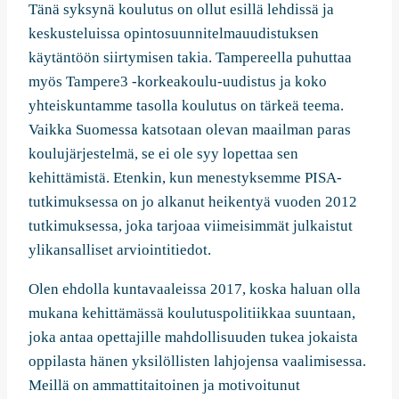
Tänä syksynä koulutus on ollut esillä lehdissä ja
keskusteluissa opintosuunnitelmauudistuksen
käytäntöön siirtymisen takia. Tampereella puhuttaa
myös Tampere3 -korkeakoulu-uudistus ja koko
yhteiskuntamme tasolla koulutus on tärkeä teema.
Vaikka Suomessa katsotaan olevan maailman paras
koulujärjestelmä, se ei ole syy lopettaa sen
kehittämistä. Etenkin, kun menestyksemme PISA-
tutkimuksessa on jo alkanut heikentyä vuoden 2012
tutkimuksessa, joka tarjoaa viimeisimmät julkaistut
ylikansalliset arviointitiedot.
Olen ehdolla kuntavaaleissa 2017, koska haluan olla
mukana kehittämässä koulutuspolitiikkaa suuntaan,
joka antaa opettajille mahdollisuuden tukea jokaista
oppilasta hänen yksilöllisten lahjojensa vaalimisessa.
Meillä on ammattitaitoinen ja motivoitunut