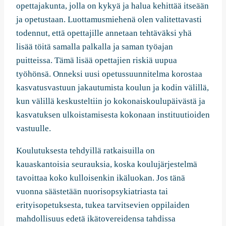
opettajakunta, jolla on kykyä ja halua kehittää itseään
ja opetustaan. Luottamusmiehenä olen valitettavasti
todennut, että opettajille annetaan tehtäväksi yhä
lisää töitä samalla palkalla ja saman työajan
puitteissa. Tämä lisää opettajien riskiä uupua
työhönsä. Onneksi uusi opetussuunnitelma korostaa
kasvatusvastuun jakautumista koulun ja kodin välillä,
kun välillä keskusteltiin jo kokonaiskoulupäivästä ja
kasvatuksen ulkoistamisesta kokonaan instituutioiden
vastuulle.
Koulutuksesta tehdyillä ratkaisuilla on
kauaskantoisia seurauksia, koska koulujärjestelmä
tavoittaa koko kulloisenkin ikäluokan. Jos tänä
vuonna säästetään nuorisopsykiatriasta tai
erityisopetuksesta, tukea tarvitsevien oppilaiden
mahdollisuus edetä ikätovereidensa tahdissa