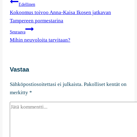
Artikkelien
Edellinen
selaus
Kokoomus toivoo Anna-Kaisa Ikosen jatkavan
Tampereen pormestarina
Seuraava
Mihin neuvoloita tarvitaan?
Vastaa
Sähköpostiosoitettasi ei julkaista.
Pakolliset kentät on
merkitty
*