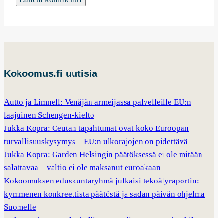
Kokoomus.fi uutisia
Autto ja Limnell: Venäjän armeijassa palvelleille EU:n
laajuinen Schengen-kielto
Jukka Kopra: Ceutan tapahtumat ovat koko Euroopan
turvallisuuskysymys – EU:n ulkorajojen on pidettävä
Jukka Kopra: Garden Helsingin päätöksessä ei ole mitään
salattavaa – valtio ei ole maksanut euroakaan
Kokoomuksen eduskuntaryhmä julkaisi tekoälyraportin:
kymmenen konkreettista päätöstä ja sadan päivän ohjelma
Suomelle