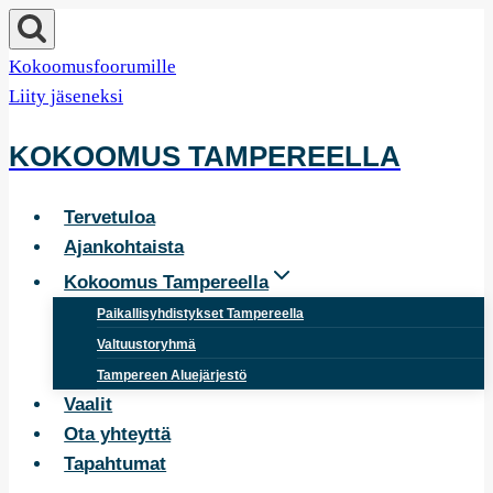
Siirry
sisältöön
Kokoomusfoorumille
Liity jäseneksi
KOKOOMUS TAMPEREELLA
Tervetuloa
Ajankohtaista
Kokoomus Tampereella
Paikallisyhdistykset Tampereella
Valtuustoryhmä
Tampereen Aluejärjestö
Vaalit
Ota yhteyttä
Tapahtumat