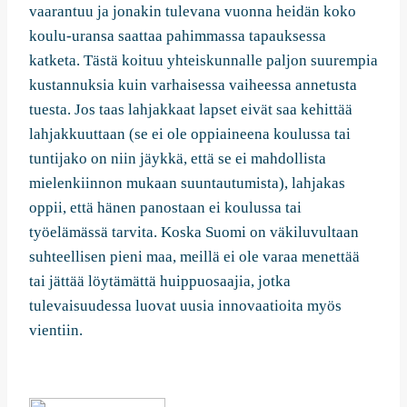
vaarantuu ja jonakin tulevana vuonna heidän koko
koulu-uransa saattaa pahimmassa tapauksessa
katketa. Tästä koituu yhteiskunnalle paljon suurempia
kustannuksia kuin varhaisessa vaiheessa annetusta
tuesta. Jos taas lahjakkaat lapset eivät saa kehittää
lahjakkuuttaan (se ei ole oppiaineena koulussa tai
tuntijako on niin jäykkä, että se ei mahdollista
mielenkiinnon mukaan suuntautumista), lahjakas
oppii, että hänen panostaan ei koulussa tai
työelämässä tarvita. Koska Suomi on väkiluvultaan
suhteellisen pieni maa, meillä ei ole varaa menettää
tai jättää löytämättä huippuosaajia, jotka
tulevaisuudessa luovat uusia innovaatioita myös
vientiin.