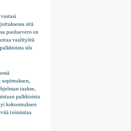
vastasi
joituksessa sitä
iassa puoluevero on
antaa vaalityötä
alkkioista siis
sessä
t sopimuksen,
ohjelman taakse,
istaan palkkioista
ertyi kokoomuksen
tyvää toimintaa