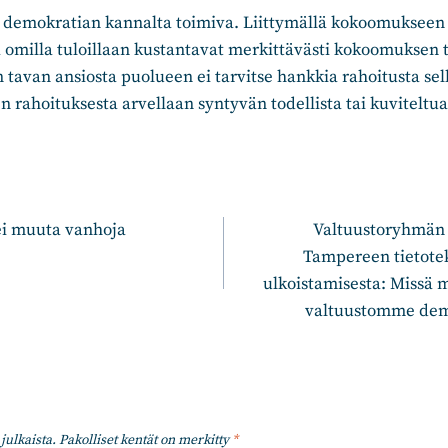
n demokratian kannalta toimiva. Liittymällä kokoomukseen 
a omilla tuloillaan kustantavat merkittävästi kokoomuksen
 tavan ansiosta puolueen ei tarvitse hankkia rahoitusta sella
den rahoituksesta arvellaan syntyvän todellista tai kuviteltu
n
ei muuta vanhoja
Valtuustoryhmän p
Tampereen tietote
ulkoistamisesta: Missä
valtuustomme dema
julkaista.
Pakolliset kentät on merkitty
*