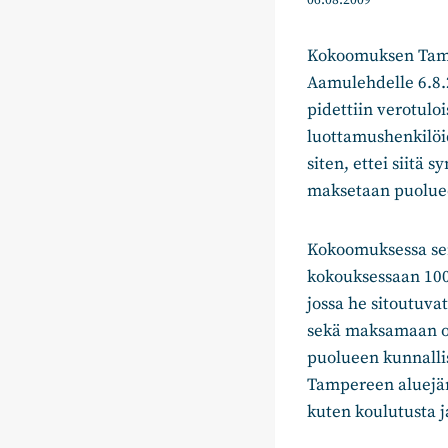
06.08.2009
Kokoomuksen Tampe
Aamulehdelle 6.8.2
pidettiin verotuloi
luottamushenkilöid
siten, ettei siitä
maksetaan puoluee
Kokoomuksessa sen 
kokouksessaan 100
jossa he sitoutuva
sekä maksamaan os
puolueen kunnallis
Tampereen aluejärj
kuten koulutusta 