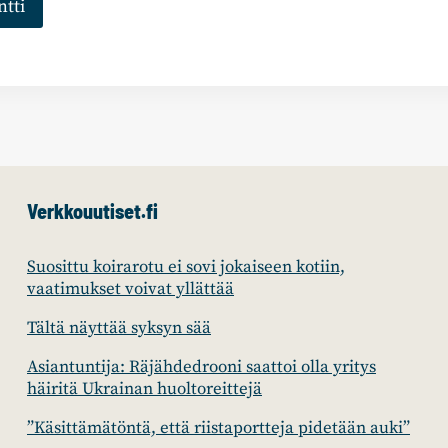
Verkkouutiset.fi
Suosittu koirarotu ei sovi jokaiseen kotiin,
vaatimukset voivat yllättää
Tältä näyttää syksyn sää
Asiantuntija: Räjähdedrooni saattoi olla yritys
häiritä Ukrainan huoltoreittejä
”Käsittämätöntä, että riistaportteja pidetään auki”