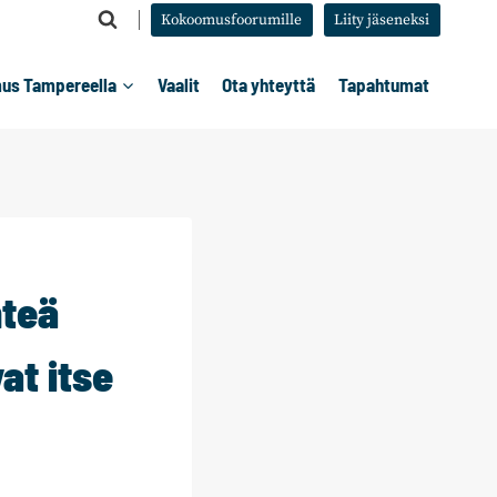
Kokoomusfoorumille
Liity jäseneksi
us Tampereella
Vaalit
Ota yhteyttä
Tapahtumat
hteä
at itse