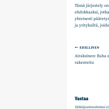
Tämä järjestely o
ehdokkaaksi, jotk
yhteisesti päätetyn
ja yrityksiltä, joi
Artikkelie
EDELLINEN
Airaksinen: Raha 
selaus
rakenteita
Vastaa
Sähköpostiosoitettasi ei 