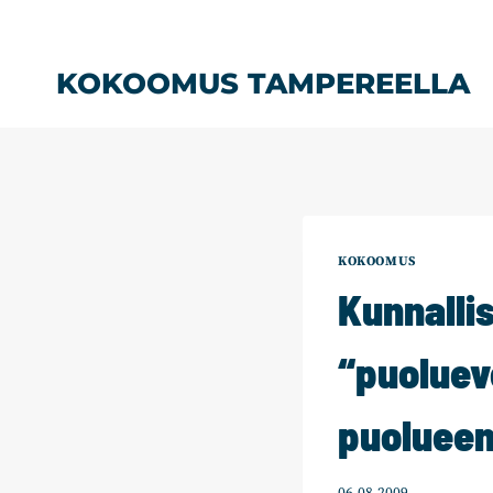
Siirry
sisältöön
KOKOOMUS TAMPEREELLA
KOKOOMUS
Kunnalli
“puoluev
puoluee