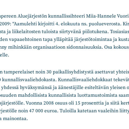
reen Aluejärjestön kunnallissihteeri Miia-Hannele Vuori 
009: “Aamulehti kirjoitti 4. elokuuta ns. puolueverosta. Kir
sta ja liikelaitosten tuloista siirtyvänä piilotukena. Tosias
en vapaaehtoinen tapa ylläpitää järjestötoimintaa ja kust
 synny mihinkään organisaatioon sidonnaisuuksia. Osa kokousp
lle.
tamperelaiset noin 30 paikallisyhdistystä asettavat yhtei
 kunnallisvaaliehdokasta. Kunnallisvaaliehdokkaat tekevä
t yhdessä hyväksymänsä ja äänestäjille esiteltävän yleisen 
uuden mahdollisista kunnallisista luottamustoimista saam
järjestölle. Vuonna 2008 osuus oli 15 prosenttia ja siitä k
estölle noin 47 000 euroa. Tuloilla katetaan vaaleihin liit
ja mainontaa.