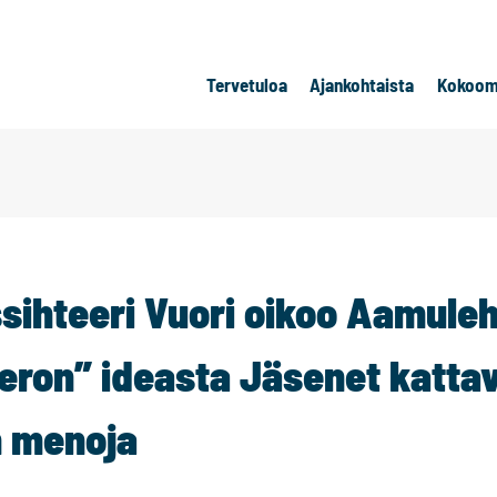
Tervetuloa
Ajankohtaista
Kokoom
ssihteeri Vuori oikoo Aamule
eron” ideasta Jäsenet kattav
n menoja