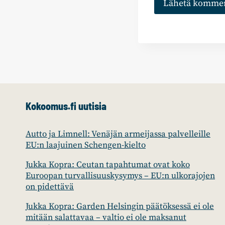
Kokoomus.fi uutisia
Autto ja Limnell: Venäjän armeijassa palvelleille
EU:n laajuinen Schengen-kielto
Jukka Kopra: Ceutan tapahtumat ovat koko
Euroopan turvallisuuskysymys – EU:n ulkorajojen
on pidettävä
Jukka Kopra: Garden Helsingin päätöksessä ei ole
mitään salattavaa – valtio ei ole maksanut