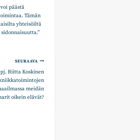
voi päästä
 toimintaa. Tämän
isilta yhteisöiltä
a sidonnaisuutta.”
SEURAAVA
j. Riitta Koskinen
kniikkatoimintojen
 maailmassa meidän
rit oikein elävät?