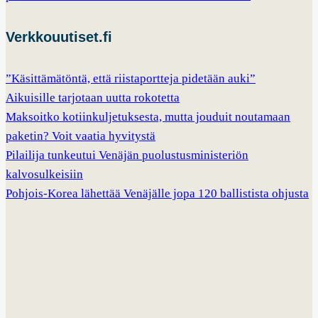
Verkkouutiset.fi
”Käsittämätöntä, että riistaportteja pidetään auki”
Aikuisille tarjotaan uutta rokotetta
Maksoitko kotiinkuljetuksesta, mutta jouduit noutamaan
paketin? Voit vaatia hyvitystä
Pilailija tunkeutui Venäjän puolustusministeriön
kalvosulkeisiin
Pohjois-Korea lähettää Venäjälle jopa 120 ballistista ohjusta