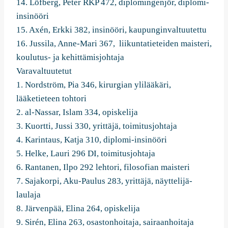
14. Löfberg, Peter RKP 472, diplomingenjör, diplomi-
insinööri
15. Axén, Erkki 382, insinööri, kaupunginvaltuutettu
16. Jussila, Anne-Mari 367, liikuntatieteiden maisteri,
koulutus- ja kehittämisjohtaja
Varavaltuutetut
1. Nordström, Pia 346, kirurgian ylilääkäri,
lääketieteen tohtori
2. al-Nassar, Islam 334, opiskelija
3. Kuortti, Jussi 330, yrittäjä, toimitusjohtaja
4. Karintaus, Katja 310, diplomi-insinööri
5. Helke, Lauri 296 DI, toimitusjohtaja
6. Rantanen, Ilpo 292 lehtori, filosofian maisteri
7. Sajakorpi, Aku-Paulus 283, yrittäjä, näyttelijä-
laulaja
8. Järvenpää, Elina 264, opiskelija
9. Sirén, Elina 263, osastonhoitaja, sairaanhoitaja