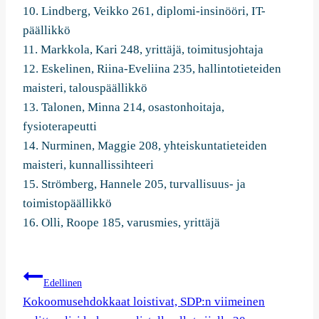
10. Lindberg, Veikko 261, diplomi-insinööri, IT-
päällikkö
11. Markkola, Kari 248, yrittäjä, toimitusjohtaja
12. Eskelinen, Riina-Eveliina 235, hallintotieteiden
maisteri, talouspäällikkö
13. Talonen, Minna 214, osastonhoitaja,
fysioterapeutti
14. Nurminen, Maggie 208, yhteiskuntatieteiden
maisteri, kunnallissihteeri
15. Strömberg, Hannele 205, turvallisuus- ja
toimistopäällikkö
16. Olli, Roope 185, varusmies, yrittäjä
Artikkelien
Edellinen
selaus
Kokoomusehdokkaat loistivat, SDP:n viimeinen