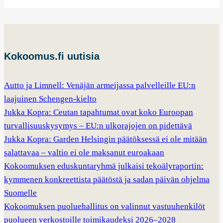
Kokoomus.fi uutisia
Autto ja Limnell: Venäjän armeijassa palvelleille EU:n
laajuinen Schengen-kielto
Jukka Kopra: Ceutan tapahtumat ovat koko Euroopan
turvallisuuskysymys – EU:n ulkorajojen on pidettävä
Jukka Kopra: Garden Helsingin päätöksessä ei ole mitään
salattavaa – valtio ei ole maksanut euroakaan
Kokoomuksen eduskuntaryhmä julkaisi tekoälyraportin:
kymmenen konkreettista päätöstä ja sadan päivän ohjelma
Suomelle
Kokoomuksen puoluehallitus on valinnut vastuuhenkilöt
puolueen verkostoille toimikaudeksi 2026–2028