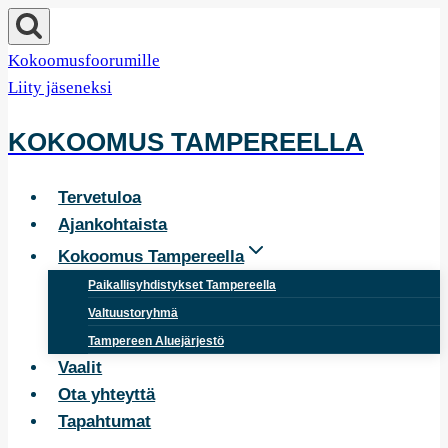
Siirry
sisältöön
Kokoomusfoorumille
Liity jäseneksi
KOKOOMUS TAMPEREELLA
Tervetuloa
Ajankohtaista
Kokoomus Tampereella
Paikallisyhdistykset Tampereella
Valtuustoryhmä
Tampereen Aluejärjestö
Vaalit
Ota yhteyttä
Tapahtumat