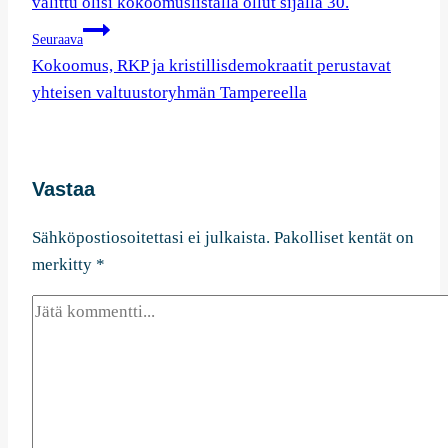
valittu olisi kokoomuslistalla ollut sijalla 30.
Seuraava
Kokoomus, RKP ja kristillisdemokraatit perustavat
yhteisen valtuustoryhmän Tampereella
Vastaa
Sähköpostiosoitettasi ei julkaista.
Pakolliset kentät on
merkitty
*