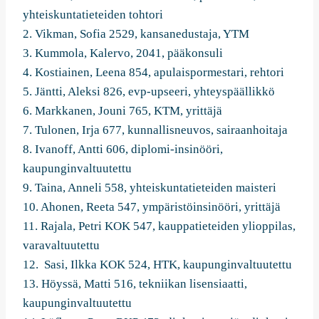
yhteiskuntatieteiden tohtori
2. Vikman, Sofia 2529, kansanedustaja, YTM
3. Kummola, Kalervo, 2041, pääkonsuli
4. Kostiainen, Leena 854, apulaispormestari, rehtori
5. Jäntti, Aleksi 826, evp-upseeri, yhteyspäällikkö
6. Markkanen, Jouni 765, KTM, yrittäjä
7. Tulonen, Irja 677, kunnallisneuvos, sairaanhoitaja
8. Ivanoff, Antti 606, diplomi-insinööri,
kaupunginvaltuutettu
9. Taina, Anneli 558, yhteiskuntatieteiden maisteri
10. Ahonen, Reeta 547, ympäristöinsinööri, yrittäjä
11. Rajala, Petri KOK 547, kauppatieteiden ylioppilas,
varavaltuutettu
12. Sasi, Ilkka KOK 524, HTK, kaupunginvaltuutettu
13. Höyssä, Matti 516, tekniikan lisensiaatti,
kaupunginvaltuutettu