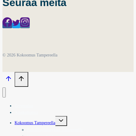
Seuraa meitä
© 2026 Kokoomus Tampereella
Tervetuloa
Ajankohtaista
Toggle
Kokoomus Tampereella
child
menu
Paikallisyhdistykset Tampereella