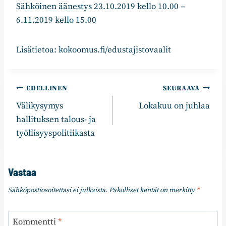
Sähköinen äänestys 23.10.2019 kello 10.00 –
6.11.2019 kello 15.00
Lisätietoa: kokoomus.fi/edustajistovaalit
Artikkelien
EDELLINEN
SEURAAVA
Välikysymys
Lokakuu on juhlaa
selaus
hallituksen talous- ja
työllisyyspolitiikasta
Vastaa
Sähköpostiosoitettasi ei julkaista.
Pakolliset kentät on merkitty
*
Kommentti
*