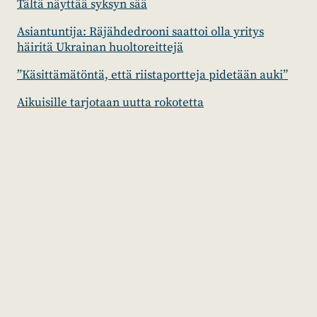
Tältä näyttää syksyn sää
Asiantuntija: Räjähdedrooni saattoi olla yritys
häiritä Ukrainan huoltoreittejä
”Käsittämätöntä, että riistaportteja pidetään auki”
Aikuisille tarjotaan uutta rokotetta