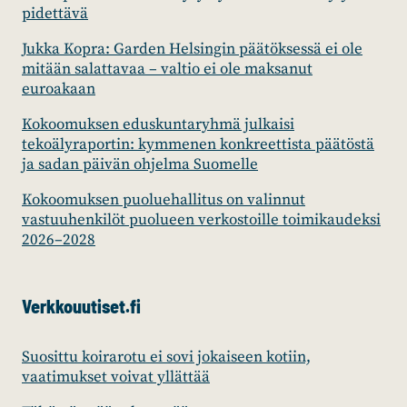
pidettävä
Jukka Kopra: Garden Helsingin päätöksessä ei ole
mitään salattavaa – valtio ei ole maksanut
euroakaan
Kokoomuksen eduskuntaryhmä julkaisi
tekoälyraportin: kymmenen konkreettista päätöstä
ja sadan päivän ohjelma Suomelle
Kokoomuksen puoluehallitus on valinnut
vastuuhenkilöt puolueen verkostoille toimikaudeksi
2026–2028
Verkkouutiset.fi
Suosittu koirarotu ei sovi jokaiseen kotiin,
vaatimukset voivat yllättää