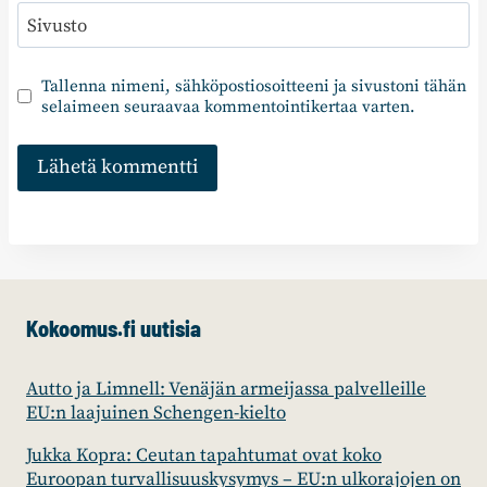
Sivusto
Tallenna nimeni, sähköpostiosoitteeni ja sivustoni tähän
selaimeen seuraavaa kommentointikertaa varten.
Kokoomus.fi uutisia
Autto ja Limnell: Venäjän armeijassa palvelleille
EU:n laajuinen Schengen-kielto
Jukka Kopra: Ceutan tapahtumat ovat koko
Euroopan turvallisuuskysymys – EU:n ulkorajojen on