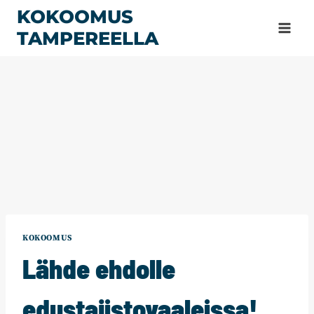
Siirry
KOKOOMUS
sisältöön
TAMPEREELLA
KOKOOMUS
Lähde ehdolle
edustajistovaaleissa!