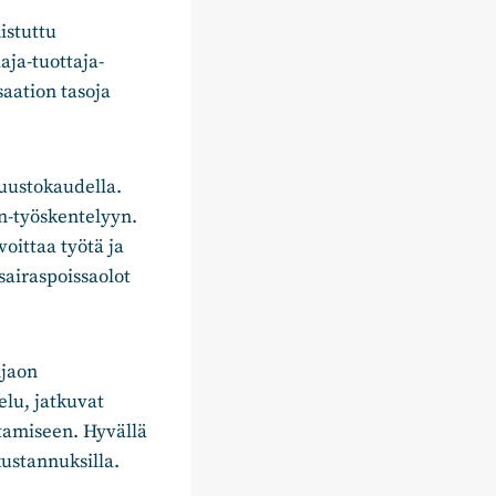
istuttu
ja-tuottaja-
aation tasoja
tuustokaudella.
n-työskentelyyn.
oittaa työtä ja
sairaspoissaolot
njaon
elu, jatkuvat
ntamiseen. Hyvällä
ustannuksilla.