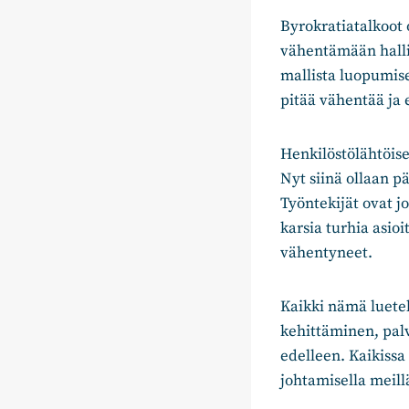
Byrokratiatalkoot 
vähentämään halli
mallista luopumis
pitää vähentää ja 
Henkilöstölähtöise
Nyt siinä ollaan p
Työntekijät ovat j
karsia turhia asio
vähentyneet.
Kaikki nämä luetel
kehittäminen, palv
edelleen. Kaikissa
johtamisella meil