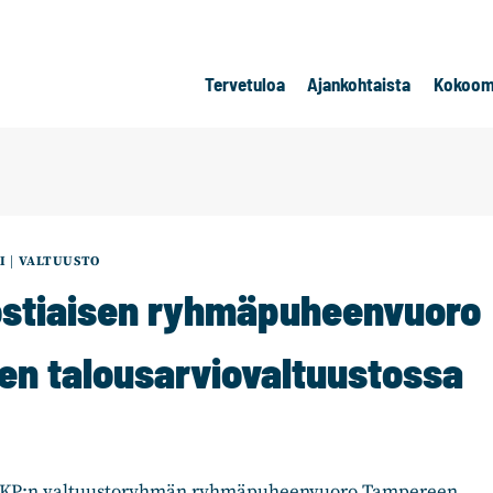
Tervetuloa
Ajankohtaista
Kokoom
I
|
VALTUUSTO
stiaisen ryhmäpuheenvuoro
n talousarviovaltuustossa
RKP:n valtuustoryhmän ryhmäpuheenvuoro Tampereen