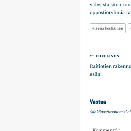
vahvasta sitoutum
oppostioryhmiä ra
Avainsanat:
#
leena kostiainen
Artikkelie
EDELLINEN
Raitiotien rakennu
selaus
esiin!
Vastaa
Sähköpostiosoitettasi ei 
Kommentti
*