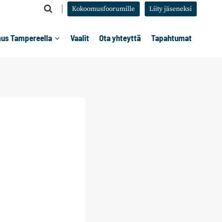
Kokoomusfoorumille
Liity jäseneksi
us Tampereella
Vaalit
Ota yhteyttä
Tapahtumat