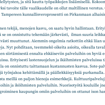
ellytysten, ja sitä kautta työpaikkojen lisäämisellä. Koko
si tavoite tälle vaalikaudelle on ollut maltillinen verotu
. Tampereen kunnallisveroprosentti on Pirkanmaan alhaisi
n tekijä, menojen kasvu, on saatu hyvin hallintaan. Erity
ttä se on onnistuttu tekemään järkevästi, ilman suuria leikk
lvästi muuttunut. Aiemmin ongelmia ratkottiin ehkä liian u
eja. Nyt pohditaan, teemmekö oikeita asioita, oikealla taval
en siirtämisestä ennalta ehkäiseviin palveluihin on hyviä 
ssa. Erityisesti lastensuojelun ja ikäihmisten palveluissa t
a on onnistuttu taittamaan kustannusten kasvua. Sote-palv
jä työnjakoa kehittämällä ja päällekkäisyyksiä purkamalla.
ta meillä on paljon hienoja esimerkkejä. Kulttuuripalveluj
oihin ja iköihmisten palveluihin. Nuorisotyötä kouluille jn
groiminen kaupungin omiin palveluihin on ottanut ison h