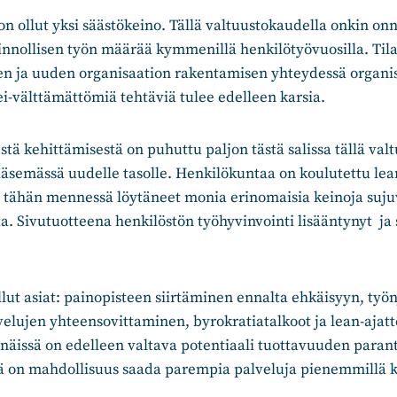
on ollut yksi säästökeino. Tällä valtuustokaudella onkin onn
nnollisen työn määrää kymmenillä henkilötyövuosilla. Tilaa
en ja uuden organisaation rakentamisen yhteydessä organis
ei-välttämättömiä tehtäviä tulee edelleen karsia.
stä kehittämisestä on puhuttu paljon tästä salissa tällä val
ääsemässä uudelle tasolle. Henkilökuntaa on koulutettu lea
o tähän mennessä löytäneet monia erinomaisia keinoja sujuv
ita. Sivutuotteena henkilöstön työhyvinvointi lisääntynyt ja 
lut asiat: painopisteen siirtäminen ennalta ehkäisyyn, työ
elujen yhteensovittaminen, byrokratiatalkoot ja lean-ajatt
 näissä on edelleen valtava potentiaali tuottavuuden para
lä on mahdollisuus saada parempia palveluja pienemmillä k