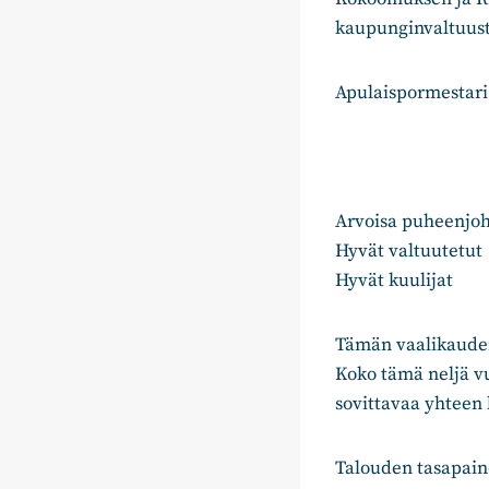
kaupunginvaltuust
Apulaispormestari
Arvoisa puheenjoh
Hyvät valtuutetut
Hyvät kuulijat
Tämän vaalikauden
Koko tämä neljä vu
sovittavaa yhteen 
Talouden tasapaino