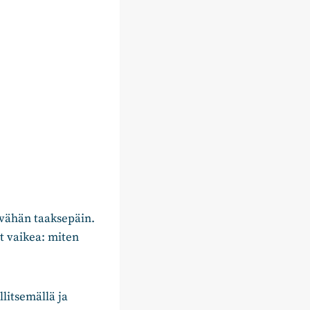
vähän taaksepäin.
ut vaikea: miten
litsemällä ja