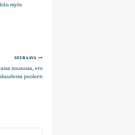
iitän myös
SEURAAVA
assa nousussa, ero
uukaudessa puoleen