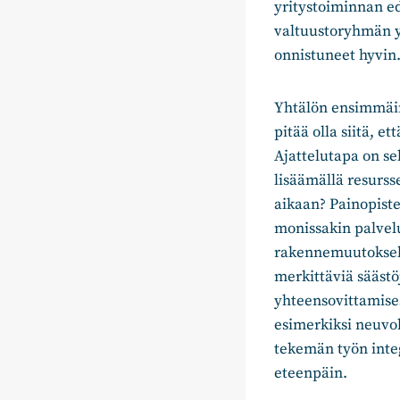
yritystoiminnan ed
valtuustoryhmän yk
onnistuneet hyvin
Yhtälön ensimmäine
pitää olla siitä, e
Ajattelutapa on se
lisäämällä resurss
aikaan? Painopiste
monissakin palvelui
rakennemuutoksell
merkittäviä säästö
yhteensovittamises
esimerkiksi neuvol
tekemän työn inte
eteenpäin.