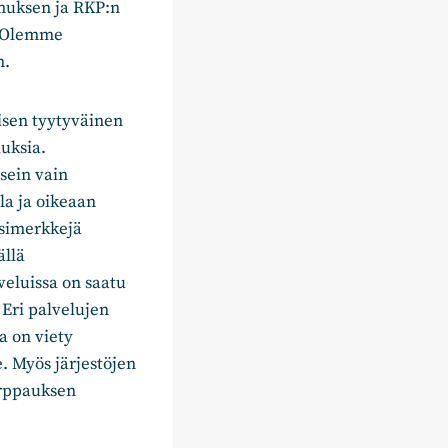
omuksen ja RKP:n
s. Olemme
n.
isen tyytyväinen
auksia.
sein vain
la ja oikeaan
esimerkkejä
ällä
eluissa on saatu
 Eri palvelujen
a on viety
e. Myös järjestöjen
arppauksen