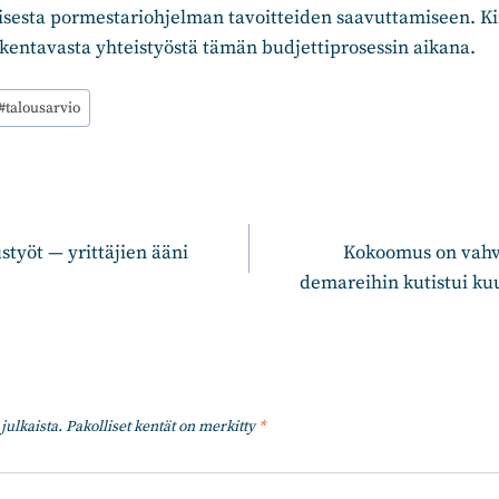
isesta pormestariohjelman tavoitteiden saavuttamiseen. K
kentavasta yhteistyöstä tämän budjettiprosessin aikana.
#
talousarvio
n
styöt — yrittäjien ääni
Kokoomus on vahv
demareihin kutistui k
julkaista.
Pakolliset kentät on merkitty
*