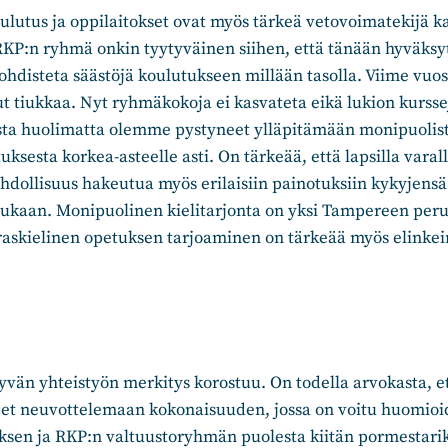
lutus ja oppilaitokset ovat myös tärkeä vetovoimatekijä k
P:n ryhmä onkin tyytyväinen siihen, että tänään hyväksy
kohdisteta säästöjä koulutukseen millään tasolla. Viime vuo
lut tiukkaa. Nyt ryhmäkokoja ei kasvateta eikä lukion kursse
esta huolimatta olemme pystyneet ylläpitämään monipuolist
uksesta korkea-asteelle asti. On tärkeää, että lapsilla varal
dollisuus hakeutua myös erilaisiin painotuksiin kykyjensä
ukaan. Monipuolinen kielitarjonta on yksi Tampereen per
raskielinen opetuksen tarjoaminen on tärkeää myös elink
yvän yhteistyön merkitys korostuu. On todella arvokasta, 
t neuvottelemaan kokonaisuuden, jossa on voitu huomioi
ksen ja RKP:n valtuustoryhmän puolesta kiitän pormestari