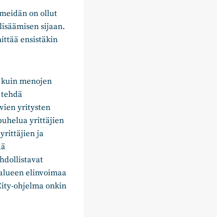
ä meidän on ollut
lisäämisen sijaan.
ittää ensistäkin
ä kuin menojen
 tehdä
vien yritysten
puhelua yrittäjien
yrittäjien ja
ää
hdollistavat
 alueen elinvoimaa
City-ohjelma onkin