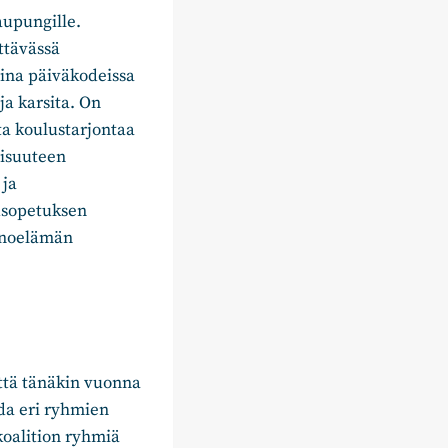
aupungille.
ttävässä
sina päiväkodeissa
ja karsita. On
a koulustarjontaa
lisuuteen
 ja
usopetuksen
einoelämän
että tänäkin vuonna
da eri ryhmien
koalition ryhmiä