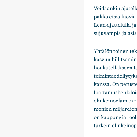
Voidaankin ajatella
pakko etsiä luovia
Lean-ajattelulla j
sujuvampia ja asi
Yhtälön toinen tek
kasvun hillitsemi
houkutellakseen tä
toimintaedellytyks
kanssa. On perustet
luottamushenkilöi
elinkeinoelämän r
monien miljardien 
on kaupungin rooli
tärkein elinkeino