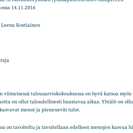
ossa 14.11.2016
 Leena Kostiainen
taja
 viimeisessä talousarviokokouksessa on hyvä katsoa myös 
otta on ollut taloudellisesti haastavaa aikaa. Yhtälö on oll
kasvavat menot ja pienenevät tulot.
a on tavoiteltu ja tavoitellaan edelleen menojen kasvua hil