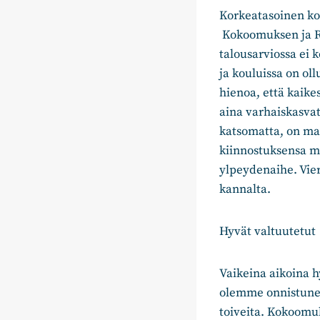
Korkeatasoinen kou
Kokoomuksen ja RK
talousarviossa ei 
ja kouluissa on ol
hienoa, että kaik
aina varhaiskasvat
katsomatta, on mah
kiinnostuksensa m
ylpeydenaihe. Vie
kannalta.
Hyvät valtuutetut
Vaikeina aikoina h
olemme onnistunee
toiveita. Kokoomu