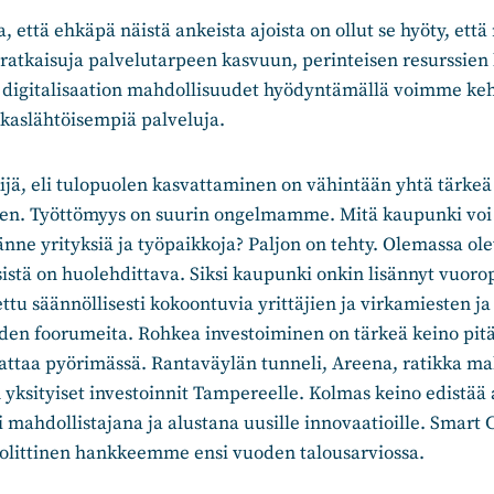
, että ehkäpä näistä ankeista ajoista on ollut se hyöty, ett
 ratkaisuja palvelutarpeen kasvuun, perinteisen resurssien 
a digitalisaation mahdollisuudet hyödyntämällä voimme keh
akaslähtöisempiä palveluja.
ijä, eli tulopuolen kasvattaminen on vähintään yhtä tärke
nen. Työttömyys on suurin ongelmamme. Mitä kaupunki voi
nne yrityksiä ja työpaikkoja? Paljon on tehty. Olemassa ole
istä on huolehdittava. Siksi kaupunki onkin lisännyt vuoro
tu säännöllisesti kokoontuvia yrittäjien ja virkamiesten ja 
den foorumeita. Rohkea investoiminen on tärkeä keino pit
attaa pyörimässä. Rantaväylän tunneli, Areena, ratikka ma
yksityiset investoinnit Tampereelle. Kolmas keino edistää
 mahdollistajana ja alustana uusille innovaatioille. Smart 
polittinen hankkeemme ensi vuoden talousarviossa.