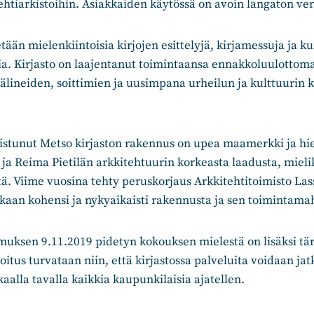
htiarkistoihin. Asiakkaiden käytössä on avoin langaton ve
etään mielenkiintoisia kirjojen esittelyjä, kirjamessuja ja kul
sia. Kirjasto on laajentanut toimintaansa ennakkoluulotto
välineiden, soittimien ja uusimpana urheilun ja kulttuurin 
stunut Metso kirjaston rakennus on upea maamerkki ja hi
 ja Reima Pietilän arkkitehtuurin korkeasta laadusta, mieli
tä. Viime vuosina tehty peruskorjaus Arkkitehtitoimisto La
aan kohensi ja nykyaikaisti rakennusta ja sen toimintamah
uksen 9.11.2019 pidetyn kokouksen mielestä on lisäksi tär
oitus turvataan niin, että kirjastossa palveluita voidaan jat
kaalla tavalla kaikkia kaupunkilaisia ajatellen.