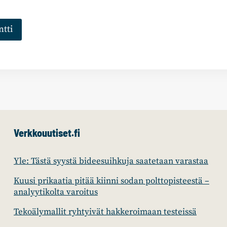
Verkkouutiset.fi
Yle: Tästä syystä bideesuihkuja saatetaan varastaa
Kuusi prikaatia pitää kiinni sodan polttopisteestä –
analyytikolta varoitus
Tekoälymallit ryhtyivät hakkeroimaan testeissä