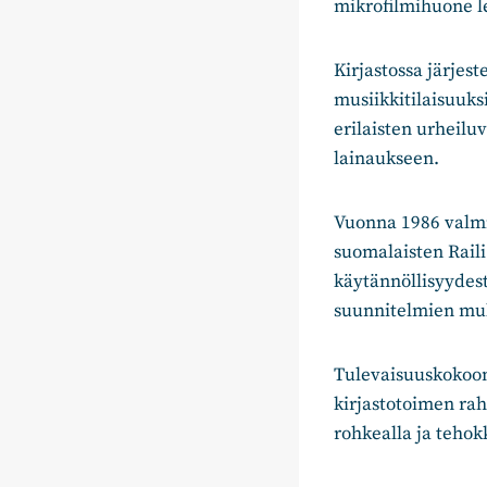
mikrofilmihuone le
Kirjastossa järjest
musiikkitilaisuuk
erilaisten urheilu
lainaukseen.
Vuonna 1986 valmi
suomalaisten Raili
käytännöllisyydes
suunnitelmien muk
Tulevaisuuskokoom
kirjastotoimen rah
rohkealla ja tehok