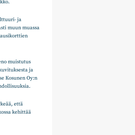
rkko.
ttuuri- ja
masti muun muassa
kausikorttien
eno muistutus
kuvituksesta ja
sse Kosunen Oy:n
dollisuuksia.
keää, että
kossa kehittää