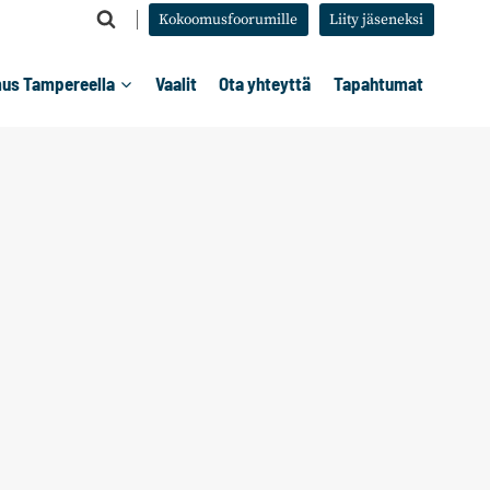
Kokoomusfoorumille
Liity jäseneksi
us Tampereella
Vaalit
Ota yhteyttä
Tapahtumat