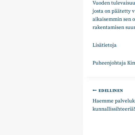
Vuoden tulevaisu
josta on päätetty 
aikaisemmin sen o
rakentamisen suu
Lisätietoja
Puheenjohtaja Kim
Artikkelie
EDELLINEN
Haemme palvelu
selaus
kunnallissihteeriä