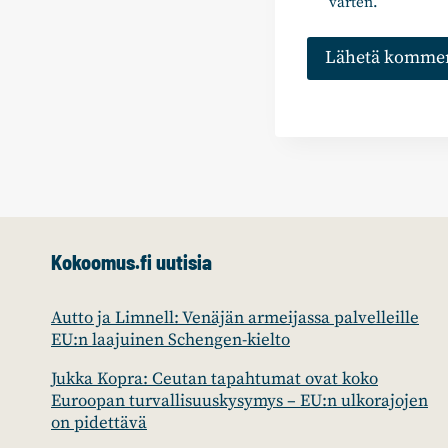
varten.
Kokoomus.fi uutisia
Autto ja Limnell: Venäjän armeijassa palvelleille
EU:n laajuinen Schengen-kielto
Jukka Kopra: Ceutan tapahtumat ovat koko
Euroopan turvallisuuskysymys – EU:n ulkorajojen
on pidettävä