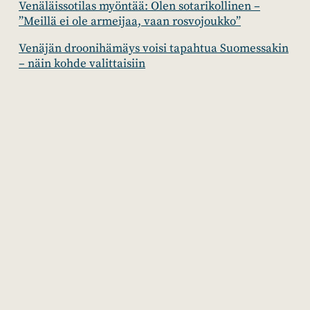
Venäläissotilas myöntää: Olen sotarikollinen –
”Meillä ei ole armeijaa, vaan rosvojoukko”
Venäjän droonihämäys voisi tapahtua Suomessakin
– näin kohde valittaisiin