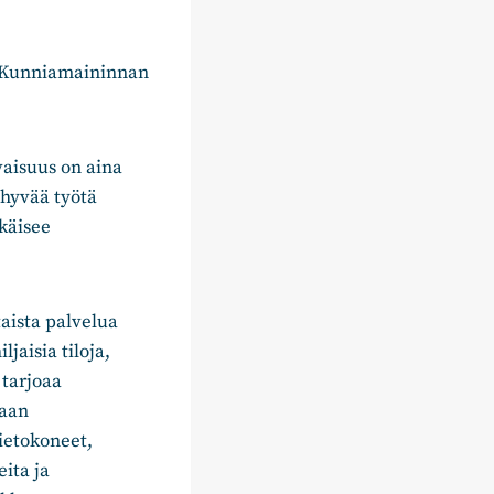
. Kunniamaininnan
vaisuus on aina
 hyvää työtä
hkäisee
aista palvelua
jaisia tiloja,
 tarjoaa
taan
ietokoneet,
eita ja