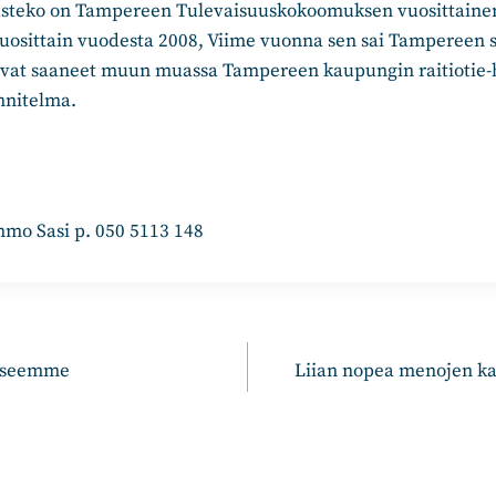
usteko on Tampereen Tulevaisuuskokoomuksen vuosittaine
vuosittain vuodesta 2008, Viime vuonna sen sai Tampereen s
vat saaneet muun muassa Tampereen kaupungin raitiotie-
nnitelma.
mo Sasi p. 050 5113 148
n
kseemme
Liian nopea menojen k
!