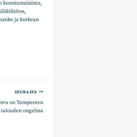
n kunniamaininta,
ähkölaitos,
hanke ja korkean
SEURAAVA
asvu on Tampereen
talouden ongelma