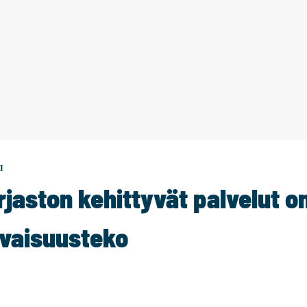
I
rjaston kehittyvät palvelut 
evaisuusteko