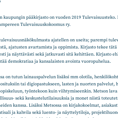
9
n kaupungin pääkirjasto on vuoden 2019 Tulevaisuusteko
Tampereen Tulevaisuuskokoomus ry.
 tulevaisuusnäkökulmasta ajatellen on useita; parempi tule
istä, ajatusten avartamista ja oppimista. Kirjasto tekee tätä
esti ja näyttävästi sekä jatkuvasti sitä kehittäen. Kirjasto e
stää demokratiaa ja kansalaisten avointa vuoropuhelua.
sa on tutun lainauspalvelun lisäksi mm olotila, henkilökoht
situksiin tai digiopastukseen, lasten ja nuorten palvelut, hil
iin opiskeluun, työntekoon kuin viihtymiseenkin. Metson lava
llisuus- sekä keskustelutilaisuuksia ja monet niistä toteute
iden kanssa. Lisäksi Metsossa on kirjakokoelmat, asiakast
tisali ja kahvila sekä luento- ja näyttelytiloja, projektihuon