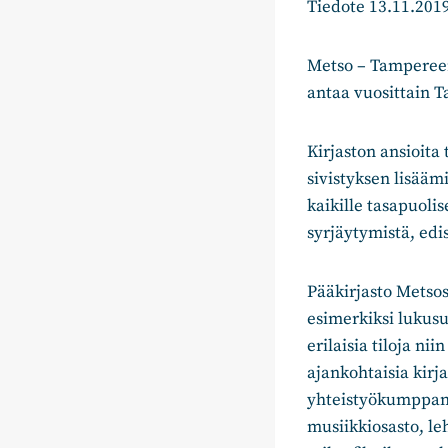
Tiedote 13.11.201
Metso – Tamperee
antaa vuosittain 
Kirjaston ansioita
sivistyksen lisääm
kaikille tasapuolis
syrjäytymistä, edi
Pääkirjasto Metsos
esimerkiksi lukusuo
erilaisia tiloja n
ajankohtaisia kirja
yhteistyökumppane
musiikkiosasto, leh