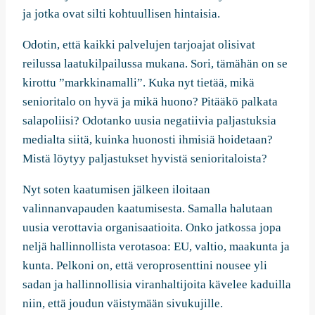
ja jotka ovat silti kohtuullisen hintaisia.
Odotin, että kaikki palvelujen tarjoajat olisivat
reilussa laatukilpailussa mukana. Sori, tämähän on se
kirottu ”markkinamalli”. Kuka nyt tietää, mikä
senioritalo on hyvä ja mikä huono? Pitääkö palkata
salapoliisi? Odotanko uusia negatiivia paljastuksia
medialta siitä, kuinka huonosti ihmisiä hoidetaan?
Mistä löytyy paljastukset hyvistä senioritaloista?
Nyt soten kaatumisen jälkeen iloitaan
valinnanvapauden kaatumisesta. Samalla halutaan
uusia verottavia organisaatioita. Onko jatkossa jopa
neljä hallinnollista verotasoa: EU, valtio, maakunta ja
kunta. Pelkoni on, että veroprosenttini nousee yli
sadan ja hallinnollisia viranhaltijoita kävelee kaduilla
niin, että joudun väistymään sivukujille.