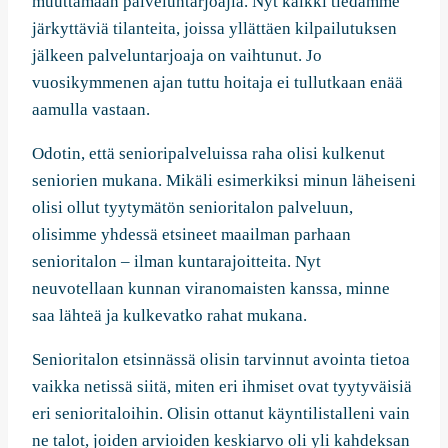
muuttamaan palveluntarjoajia. Nyt kaikki tiedämme
järkyttäviä tilanteita, joissa yllättäen kilpailutuksen
jälkeen palveluntarjoaja on vaihtunut. Jo
vuosikymmenen ajan tuttu hoitaja ei tullutkaan enää
aamulla vastaan.
Odotin, että senioripalveluissa raha olisi kulkenut
seniorien mukana. Mikäli esimerkiksi minun läheiseni
olisi ollut tyytymätön senioritalon palveluun,
olisimme yhdessä etsineet maailman parhaan
senioritalon – ilman kuntarajoitteita. Nyt
neuvotellaan kunnan viranomaisten kanssa, minne
saa lähteä ja kulkevatko rahat mukana.
Senioritalon etsinnässä olisin tarvinnut avointa tietoa
vaikka netissä siitä, miten eri ihmiset ovat tyytyväisiä
eri senioritaloihin. Olisin ottanut käyntilistalleni vain
ne talot, joiden arvioiden keskiarvo oli yli kahdeksan