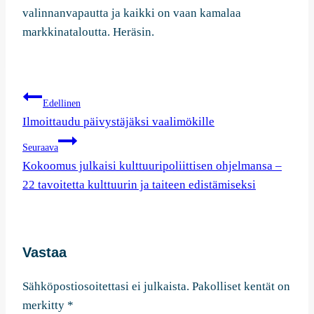
valinnanvapautta ja kaikki on vaan kamalaa
markkinataloutta. Heräsin.
Artikkelien
Edellinen
selaus
Ilmoittaudu päivystäjäksi vaalimökille
Seuraava
Kokoomus julkaisi kulttuuripoliittisen ohjelmansa –
22 tavoitetta kulttuurin ja taiteen edistämiseksi
Vastaa
Sähköpostiosoitettasi ei julkaista.
Pakolliset kentät on
merkitty
*