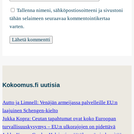
Tallenna nimeni, sähköpostiosoitteeni ja sivustoni
tähän selaimeen seuraavaa kommentointikertaa
varten.
Kokoomus.fi uutisia
Autto ja Limnell: Venäjän armeijassa palvelleille EU:n
laajuinen Schengen-kielto
Jukka Kopra: Ceutan tapahtumat ovat koko Euroopan
turvallisuuskysymys – EU:n ulkorajojen on pidettävä