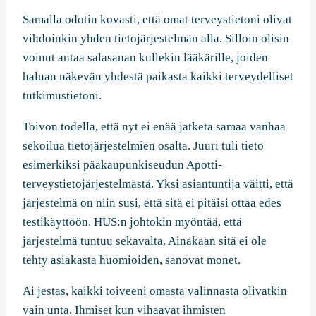
Samalla odotin kovasti, että omat terveystietoni olivat
vihdoinkin yhden tietojärjestelmän alla. Silloin olisin
voinut antaa salasanan kullekin lääkärille, joiden
haluan näkevän yhdestä paikasta kaikki terveydelliset
tutkimustietoni.
Toivon todella, että nyt ei enää jatketa samaa vanhaa
sekoilua tietojärjestelmien osalta. Juuri tuli tieto
esimerkiksi pääkaupunkiseudun Apotti-
terveystietojärjestelmästä. Yksi asiantuntija väitti, että
järjestelmä on niin susi, että sitä ei pitäisi ottaa edes
testikäyttöön. HUS:n johtokin myöntää, että
järjestelmä tuntuu sekavalta. Ainakaan sitä ei ole
tehty asiakasta huomioiden, sanovat monet.
Ai jestas, kaikki toiveeni omasta valinnasta olivatkin
vain unta. Ihmiset kun vihaavat ihmisten