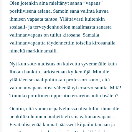
Olen jotenkin aina mieltänyt sanan ”vapaus”
positiivisena asiana. Samoin sana valinta kuvaa
ihmisen vapaata tahtoa. Yllättävästi kuitenkin
sosiaali- ja terveydenhuollon maailmasta sanasta
valinnanvapaus on tullut kirosana. Samalla
valinnanvapautta täydennettiin toisella kirosanalla
nimeltä markkinamalli.
Nyt kun sote-uudistus on kaivettu syvemmälle kuin
Rukan hankiin, tarkistetaan kytkentöjä. Minulle
yllättäen sosiaalipolitiikan professori sanoi, että
valinnanvapaus olisi vähentänyt eriarvoisuutta. Mitä!
Toimiko poliittinen oppositio eriarvoisuutta lisäten?
Odotin, että vammaispalveluissa olisi tullut ihmisille
henkilökohtainen budjetti eli siis valinnanvapaus.
Eivät olisi enää kunnat päässeet kilpailuttamaan ja