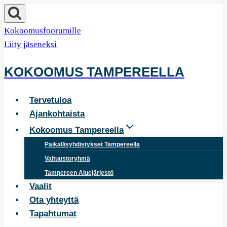
Siirry
sisältöön
Kokoomusfoorumille
Liity jäseneksi
KOKOOMUS TAMPEREELLA
Tervetuloa
Ajankohtaista
Kokoomus Tampereella
Paikallisyhdistykset Tampereella
Valtuustoryhmä
Tampereen Aluejärjestö
Vaalit
Ota yhteyttä
Tapahtumat