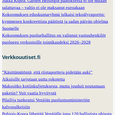
Jukka Kopra: Garden Helsingin päätöksessä ei ole mitään
salattavaa – valtio ei ole maksanut euroakaan
Kokoomuksen eduskuntaryhmä julkaisi tekoälyraportin:
kymmenen konkreettista päätöstä ja sadan päivän ohjelma
Suomelle
Kokoomuksen puoluehallitus on valinnut vastuuhenkilöt
puolueen verkostoille toimikaudeksi 2026–2028
Verkkouutiset.fi
”Käsittämätöntä, että riistaportteja pidetään auki”
Aikuisille tarjotaan uutta rokotetta
Maksoitko kotiinkuljetuksesta, mutta jouduit noutamaan
paketin? Voit vaatia hyvitystä
Pilailija tunkeutui Venäjän puolustusministeriön
kalvosulkeisiin
Pohjois-Korea lähettää Venäjälle jopa 120 ballistista ohjusta