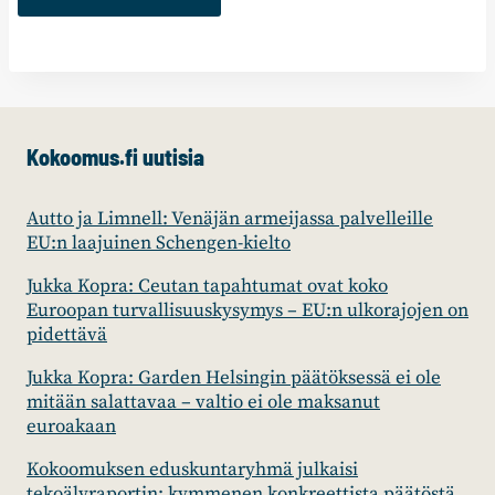
Kokoomus.fi uutisia
Autto ja Limnell: Venäjän armeijassa palvelleille
EU:n laajuinen Schengen-kielto
Jukka Kopra: Ceutan tapahtumat ovat koko
Euroopan turvallisuuskysymys – EU:n ulkorajojen on
pidettävä
Jukka Kopra: Garden Helsingin päätöksessä ei ole
mitään salattavaa – valtio ei ole maksanut
euroakaan
Kokoomuksen eduskuntaryhmä julkaisi
tekoälyraportin: kymmenen konkreettista päätöstä