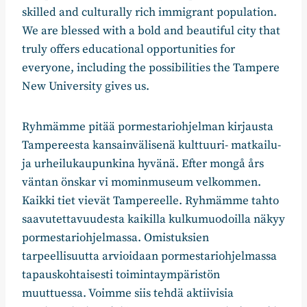
skilled and culturally rich immigrant population.
We are blessed with a bold and beautiful city that
truly offers educational opportunities for
everyone, including the possibilities the Tampere
New University gives us.
Ryhmämme pitää pormestariohjelman kirjausta
Tampereesta kansainvälisenä kulttuuri- matkailu-
ja urheilukaupunkina hyvänä. Efter mongå års
väntan önskar vi mominmuseum velkommen.
Kaikki tiet vievät Tampereelle. Ryhmämme tahto
saavutettavuudesta kaikilla kulkumuodoilla näkyy
pormestariohjelmassa. Omistuksien
tarpeellisuutta arvioidaan pormestariohjelmassa
tapauskohtaisesti toimintaympäristön
muuttuessa. Voimme siis tehdä aktiivisia