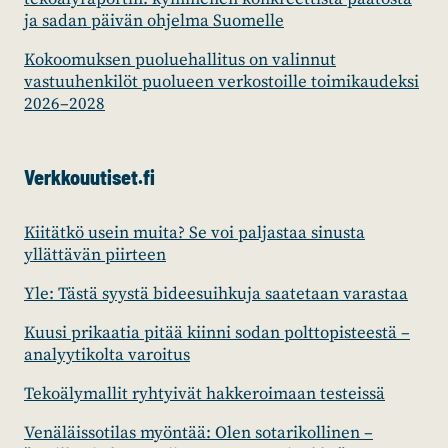
ja sadan päivän ohjelma Suomelle
Kokoomuksen puoluehallitus on valinnut
vastuuhenkilöt puolueen verkostoille toimikaudeksi
2026–2028
Verkkouutiset.fi
Kiitätkö usein muita? Se voi paljastaa sinusta
yllättävän piirteen
Yle: Tästä syystä bideesuihkuja saatetaan varastaa
Kuusi prikaatia pitää kiinni sodan polttopisteestä –
analyytikolta varoitus
Tekoälymallit ryhtyivät hakkeroimaan testeissä
Venäläissotilas myöntää: Olen sotarikollinen –