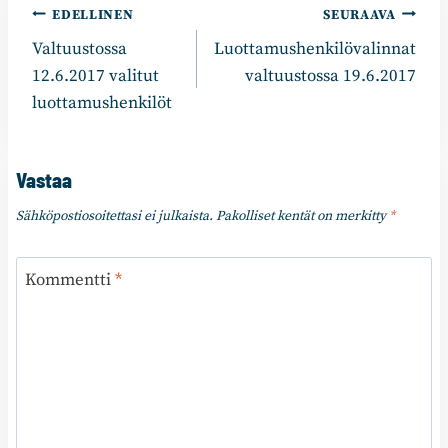
Artikkelien
EDELLINEN
SEURAAVA
Valtuustossa
Luottamushenkilövalinnat
selaus
12.6.2017 valitut
valtuustossa 19.6.2017
luottamushenkilöt
Vastaa
Sähköpostiosoitettasi ei julkaista.
Pakolliset kentät on merkitty
*
Kommentti
*