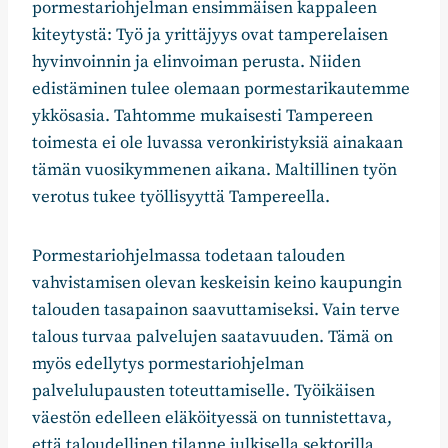
pormestariohjelman ensimmäisen kappaleen
kiteytystä: Työ ja yrittäjyys ovat tamperelaisen
hyvinvoinnin ja elinvoiman perusta. Niiden
edistäminen tulee olemaan pormestarikautemme
ykkösasia. Tahtomme mukaisesti Tampereen
toimesta ei ole luvassa veronkiristyksiä ainakaan
tämän vuosikymmenen aikana. Maltillinen työn
verotus tukee työllisyyttä Tampereella.
Pormestariohjelmassa todetaan talouden
vahvistamisen olevan keskeisin keino kaupungin
talouden tasapainon saavuttamiseksi. Vain terve
talous turvaa palvelujen saatavuuden. Tämä on
myös edellytys pormestariohjelman
palvelulupausten toteuttamiselle. Työikäisen
väestön edelleen eläköityessä on tunnistettava,
että taloudellinen tilanne julkisella sektorilla