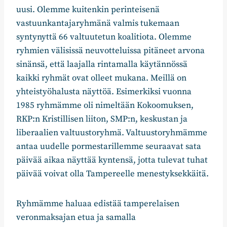
uusi. Olemme kuitenkin perinteisenä
vastuunkantajaryhmänä valmis tukemaan
syntynyttä 66 valtuutetun koalitiota. Olemme
ryhmien välisissä neuvotteluissa pitäneet arvona
sinänsä, että laajalla rintamalla käytännössä
kaikki ryhmät ovat olleet mukana. Meillä on
yhteistyöhalusta näyttöä. Esimerkiksi vuonna
1985 ryhmämme oli nimeltään Kokoomuksen,
RKP:n Kristillisen liiton, SMP:n, keskustan ja
liberaalien valtuustoryhmä. Valtuustoryhmämme
antaa uudelle pormestarillemme seuraavat sata
päivää aikaa näyttää kyntensä, jotta tulevat tuhat
päivää voivat olla Tampereelle menestyksekkäitä.
Ryhmämme haluaa edistää tamperelaisen
veronmaksajan etua ja samalla