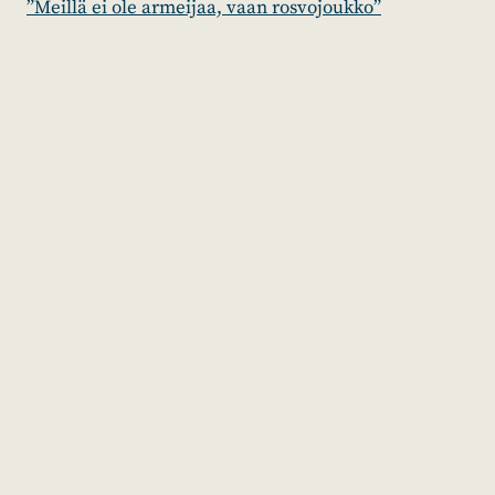
”Meillä ei ole armeijaa, vaan rosvojoukko”