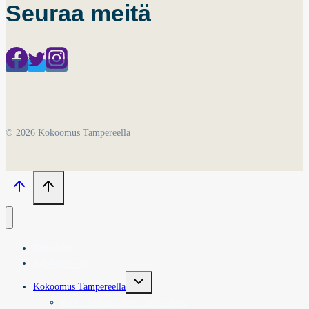
Seuraa meitä
© 2026 Kokoomus Tampereella
Tervetuloa
Ajankohtaista
Toggle
Kokoomus Tampereella
child
menu
Paikallisyhdistykset Tampereella