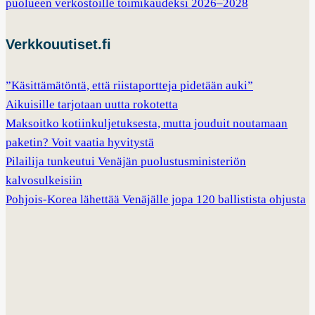
puolueen verkostoille toimikaudeksi 2026–2028
Verkkouutiset.fi
”Käsittämätöntä, että riistaportteja pidetään auki”
Aikuisille tarjotaan uutta rokotetta
Maksoitko kotiinkuljetuksesta, mutta jouduit noutamaan
paketin? Voit vaatia hyvitystä
Pilailija tunkeutui Venäjän puolustusministeriön
kalvosulkeisiin
Pohjois-Korea lähettää Venäjälle jopa 120 ballistista ohjusta