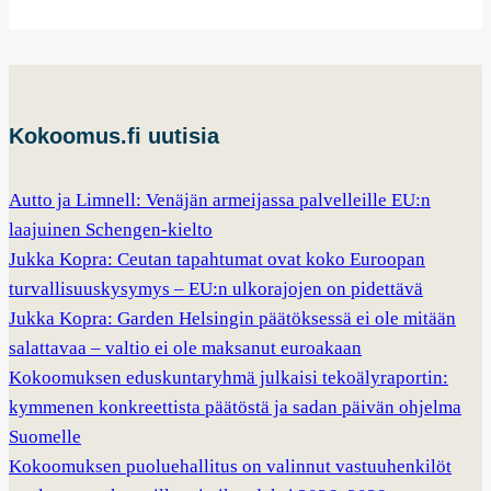
Kokoomus.fi uutisia
Autto ja Limnell: Venäjän armeijassa palvelleille EU:n
laajuinen Schengen-kielto
Jukka Kopra: Ceutan tapahtumat ovat koko Euroopan
turvallisuuskysymys – EU:n ulkorajojen on pidettävä
Jukka Kopra: Garden Helsingin päätöksessä ei ole mitään
salattavaa – valtio ei ole maksanut euroakaan
Kokoomuksen eduskuntaryhmä julkaisi tekoälyraportin:
kymmenen konkreettista päätöstä ja sadan päivän ohjelma
Suomelle
Kokoomuksen puoluehallitus on valinnut vastuuhenkilöt