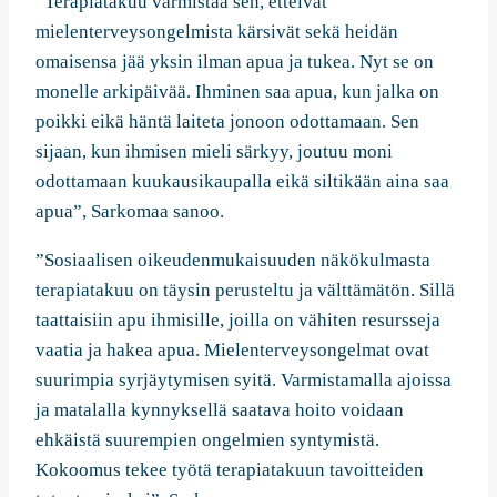
”Terapiatakuu varmistaa sen, etteivät
mielenterveysongelmista kärsivät sekä heidän
omaisensa jää yksin ilman apua ja tukea. Nyt se on
monelle arkipäivää. Ihminen saa apua, kun jalka on
poikki eikä häntä laiteta jonoon odottamaan. Sen
sijaan, kun ihmisen mieli särkyy, joutuu moni
odottamaan kuukausikaupalla eikä siltikään aina saa
apua”, Sarkomaa sanoo.
”Sosiaalisen oikeudenmukaisuuden näkökulmasta
terapiatakuu on täysin perusteltu ja välttämätön. Sillä
taattaisiin apu ihmisille, joilla on vähiten resursseja
vaatia ja hakea apua. Mielenterveysongelmat ovat
suurimpia syrjäytymisen syitä. Varmistamalla ajoissa
ja matalalla kynnyksellä saatava hoito voidaan
ehkäistä suurempien ongelmien syntymistä.
Kokoomus tekee työtä terapiatakuun tavoitteiden