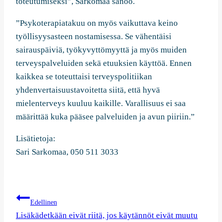
toteutumiseksi”, Sarkomaa sanoo.
”Psykoterapiatakuu on myös vaikuttava keino
työllisyysasteen nostamisessa. Se vähentäisi
sairauspäiviä, työkyvyttömyyttä ja myös muiden
terveyspalveluiden sekä etuuksien käyttöä. Ennen
kaikkea se toteuttaisi terveyspolitiikan
yhdenvertaisuustavoitetta siitä, että hyvä
mielenterveys kuuluu kaikille. Varallisuus ei saa
määrittää kuka pääsee palveluiden ja avun piiriin.”
Lisätietoja:
Sari Sarkomaa, 050 511 3033
Artikkelien
Edellinen
selaus
Lisäkädetkään eivät riitä, jos käytännöt eivät muutu