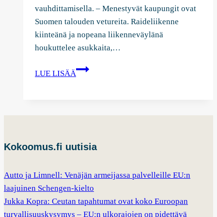
vauhdittamisella. – Menestyvät kaupungit ovat
Suomen talouden vetureita. Raideliikenne
kiinteänä ja nopeana liikenneväylänä
houkuttelee asukkaita,…
Valtuustoryhmä
LUE LISÄÄ
vetosi
valtiovarainministeri
Alexander
Stubbiin
ratikan
Kokoomus.fi uutisia
ja
Kansi-
Areenan
Autto ja Limnell: Venäjän armeijassa palvelleille EU:n
rahoittamiseksi
laajuinen Schengen-kielto
Jukka Kopra: Ceutan tapahtumat ovat koko Euroopan
turvallisuuskysymys – EU:n ulkorajojen on pidettävä