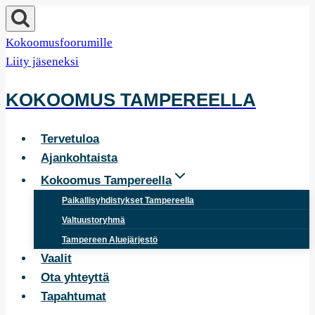
Siirry
sisältöön
Kokoomusfoorumille
Liity jäseneksi
KOKOOMUS TAMPEREELLA
Tervetuloa
Ajankohtaista
Kokoomus Tampereella
Paikallisyhdistykset Tampereella
Valtuustoryhmä
Tampereen Aluejärjestö
Vaalit
Ota yhteyttä
Tapahtumat