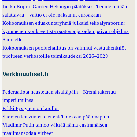
Jukka Kopra: Garden Helsingin päätöksessä ei ole mitään
salattavaa – valtio ei ole maksanut euroakaan
Kokoomuksen eduskuntaryhmä julkaisi tekoälyraportin:
kymmenen konkreettista päätöstä ja sadan päivän ohjelma
Suomelle
Kokoomuksen puoluehallitus on valinnut vastuuhenkilöt
puolueen verkostoille toimikaudeksi 2026–2028
Verkkouutiset.fi
Federaatiota haastetaan sisältäpäin – Kreml takertuu
imperiumiinsa
Erkki Pystynen on kuollut
Suomen kasvun este ei ehkä olekaan pääomapula
Vladimir Putin tahtoo välttää nämä ensimmäisen
maailmansodan virheet