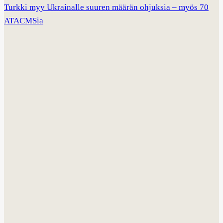
Turkki myy Ukrainalle suuren määrän ohjuksia – myös 70
ATACMSia