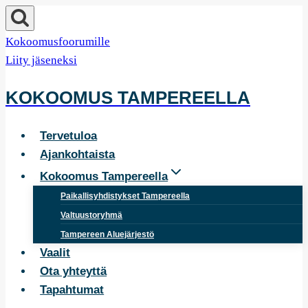
Siirry
sisältöön
Kokoomusfoorumille
Liity jäseneksi
KOKOOMUS TAMPEREELLA
Tervetuloa
Ajankohtaista
Kokoomus Tampereella
Paikallisyhdistykset Tampereella
Valtuustoryhmä
Tampereen Aluejärjestö
Vaalit
Ota yhteyttä
Tapahtumat