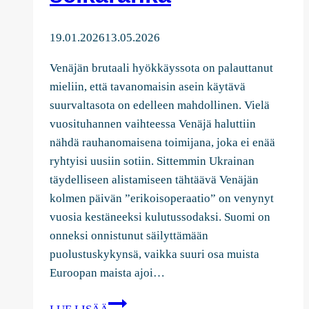
19.01.2026
13.05.2026
Venäjän brutaali hyökkäyssota on palauttanut
mieliin, että tavanomaisin asein käytävä
suurvaltasota on edelleen mahdollinen. Vielä
vuosituhannen vaihteessa Venäjä haluttiin
nähdä rauhanomaisena toimijana, joka ei enää
ryhtyisi uusiin sotiin. Sittemmin Ukrainan
täydelliseen alistamiseen tähtäävä Venäjän
kolmen päivän ”erikoisoperaatio” on venynyt
vuosia kestäneeksi kulutussodaksi. Suomi on
onneksi onnistunut säilyttämään
puolustuskykynsä, vaikka suuri osa muista
Euroopan maista ajoi…
Tampereesta