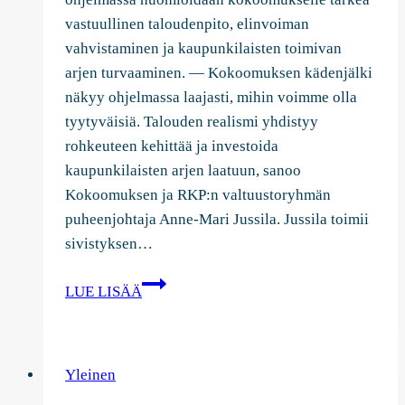
vastuullinen taloudenpito, elinvoiman
vahvistaminen ja kaupunkilaisten toimivan
arjen turvaaminen. — Kokoomuksen kädenjälki
näkyy ohjelmassa laajasti, mihin voimme olla
tyytyväisiä. Talouden realismi yhdistyy
rohkeuteen kehittää ja investoida
kaupunkilaisten arjen laatuun, sanoo
Kokoomuksen ja RKP:n valtuustoryhmän
puheenjohtaja Anne-Mari Jussila. Jussila toimii
sivistyksen…
Kokoomuksen
LUE LISÄÄ
kädenjälki
näkyy
uudessa
Yleinen
pormestariohjelmassa:
Vastuullisuutta,