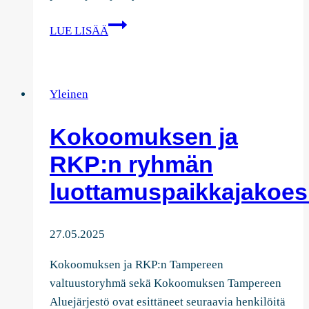
Aluejärjestön
LUE LISÄÄ
uuden
puheenjohtajiston
terveiset
Yleinen
Kokoomuksen ja
RKP:n ryhmän
luottamuspaikkajakoes
27.05.2025
Kokoomuksen ja RKP:n Tampereen
valtuustoryhmä sekä Kokoomuksen Tampereen
Aluejärjestö ovat esittäneet seuraavia henkilöitä