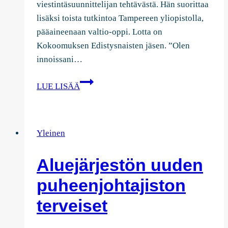
viestintäsuunnittelijan tehtävästä. Hän suorittaa
lisäksi toista tutkintoa Tampereen yliopistolla,
pääaineenaan valtio-oppi. Lotta on
Kokoomuksen Edistysnaisten jäsen. ”Olen
innoissani…
Uudeksi
LUE LISÄÄ
järjestöpäälliköksi
valittu
Lotta
Yleinen
Teivaala
Aluejärjestön uuden
puheenjohtajiston
terveiset