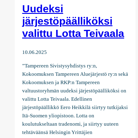
Uudeksi
elinvoimaa
ja
järjestöpäälliköksi
mahdollisuuksia
valittu Lotta Teivaala
tulevaisuuden
Tampereelle
10.06.2025
”Tampereen Sivistysyhdistys ry:n,
Kokoomuksen Tampereen Aluejärjestö ry:n sekä
Kokoomuksen ja RKP:n Tampereen
valtuustoryhmän uudeksi järjestöpäälliköksi on
valittu Lotta Teivaala. Edellinen
järjestöpäällikkö Eero Heikkilä siirtyy tutkijaksi
Itä-Suomen yliopistoon. Lotta on
koulutukseltaan tradenomi, ja siirtyy uuteen
tehtäväänsä Helsingin Yrittäjien