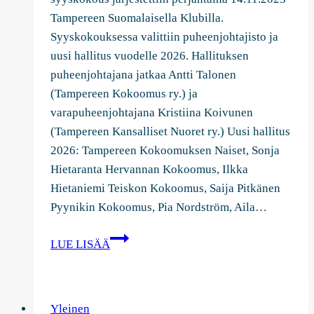
Tampereen Suomalaisella Klubilla.
Syyskokouksessa valittiin puheenjohtajisto ja
uusi hallitus vuodelle 2026. Hallituksen
puheenjohtajana jatkaa Antti Talonen
(Tampereen Kokoomus ry.) ja
varapuheenjohtajana Kristiina Koivunen
(Tampereen Kansalliset Nuoret ry.) Uusi hallitus
2026: Tampereen Kokoomuksen Naiset, Sonja
Hietaranta Hervannan Kokoomus, Ilkka
Hietaniemi Teiskon Kokoomus, Saija Pitkänen
Pyynikin Kokoomus, Pia Nordström, Aila…
Kokoomuksen
LUE LISÄÄ
Tampereen
Aluejärjestö
valitsi
Yleinen
uuden