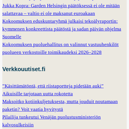
Jukka Kopra: Garden Helsingin päätöksessä ei ole mitään
salattavaa – valtio ei ole maksanut euroakaan
Kokoomuksen eduskuntaryhmä julkaisi tekoälyraportin:
kymmenen konkreettista päätöstä ja sadan päivän ohjelma
Suomelle
Kokoomuksen puoluehallitus on valinnut vastuuhenkilöt
puolueen verkostoille toimikaudeksi 2026–2028
Verkkouutiset.fi
”Käsittämätöntä, että riistaportteja pidetään auki”
Aikuisille tarjotaan uutta rokotetta
Maksoitko kotiinkuljetuksesta, mutta jouduit noutamaan
paketin? Voit vaatia hyvitystä
Pilailija tunkeutui Venäjän puolustusministeriön
kalvosulkeisiin