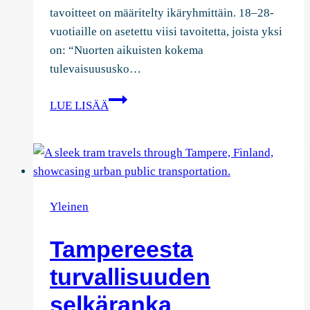
tavoitteet on määritelty ikäryhmittäin. 18–28-
vuotiaille on asetettu viisi tavoitetta, joista yksi
on: “Nuorten aikuisten kokema
tulevaisuususko…
Syntyvyyden
LUE LISÄÄ
tukeminen
on
välttämätöntä
Tampereen
tulevaisuudelle
Yleinen
Tampereesta
turvallisuuden
selkäranka