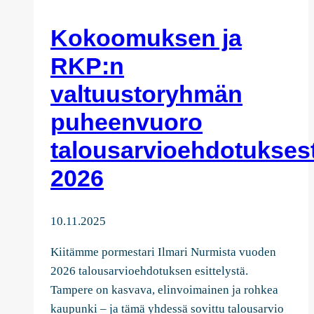
hallituksen
Kokoomuksen ja
vuodelle
2026
RKP:n
valtuustoryhmän
puheenvuoro
talousarvioehdotukses
2026
10.11.2025
Kiitämme pormestari Ilmari Nurmista vuoden
2026 talousarvioehdotuksen esittelystä.
Tampere on kasvava, elinvoimainen ja rohkea
kaupunki – ja tämä yhdessä sovittu talousarvio