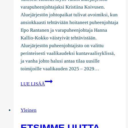
varapuheenjohtajaksi Kristiina Koivusen.
Aluejärjestön johtopaikat tulivat avoimiksi, kun
ansiokkaasti tehtäviään hoitaneet puheenjohtaja
Ilpo Rantanen ja varapuheenjohtaja Hanna
Kallio-Kokko väistyivät tehtävistään.
Aluejärjestön puheenjohtajisto on valittu
perinteisesti vaalikaudeksi kuntavaalisyklissä,
ja vanha johto halusi antaa tilaa uusille
toimijoille vaalikauden 2025 – 2029…
Antti
LUE LISÄÄ
Talonen
Kokoomuksen
Tampereen
Yleinen
Aluejärjestön
puheenjohtajaksi
ETSIMME UUTTA
ja