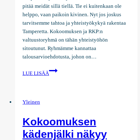
pitää meidät sillä tiellä. Tie ei kuitenkaan ole
helppo, vaan paikoin kivinen. Nyt jos joskus
tarvitsemme tahtoa ja yhteistyökykyä rakentaa
Tamperetta. Kokoomuksen ja RKP:n
valtuustoryhmä on tähän yhteistyöhön
sitoutunut. Ryhmämme kannattaa
talousarvioehdotusta, johon on…
Kokoomuksen
LUE LISÄÄ
ja
RKP:n
valtuustoryhmän
Yleinen
puheenvuoro
talousarvioehdotuksesta
Kokoomuksen
2026
kädenjälki näkyy