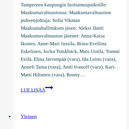
Tampereen kaupungin luottamuspaikoille:
Maakuntavaltuustossa: Maakuntavaltuuston
puheenjohtaja: Sofia Vikman
Maakuntahallituksen jäsen: Aleksi Jäntti
Maakuntavaltuuston jäsenet: Anna-Kaisa
Ikonen, Anne-Mari Jussila, Riina-Eveliina
Eskelinen, Jocka Träskbäck, Mats Uotila, Tommi
Evilä, Elina Järvenpää (vara), Ida Leino (vara),
Anneli Taina (vara), Antti Ivanoff (vara), Kari-
Matti Hiltunen (vara), Ronny…
Kokoomuksen
LUE LISÄÄ
ja
RKP:n
ryhmän
Yleinen
luottamuspaikkajakoesitys