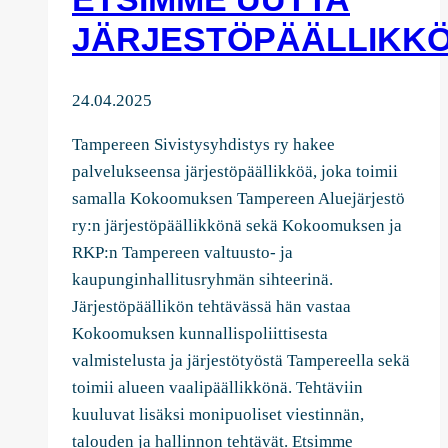
Kristiina
JÄRJESTÖPÄÄLLIKK
Koivunen
varapuheenjohtajaksi
24.04.2025
Tampereen Sivistysyhdistys ry hakee
palvelukseensa järjestöpäällikköä, joka toimii
samalla Kokoomuksen Tampereen Aluejärjestö
ry:n järjestöpäällikkönä sekä Kokoomuksen ja
RKP:n Tampereen valtuusto- ja
kaupunginhallitusryhmän sihteerinä.
Järjestöpäällikön tehtävässä hän vastaa
Kokoomuksen kunnallispoliittisesta
valmistelusta ja järjestötyöstä Tampereella sekä
toimii alueen vaalipäällikkönä. Tehtäviin
kuuluvat lisäksi monipuoliset viestinnän,
talouden ja hallinnon tehtävät. Etsimme