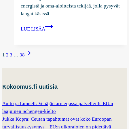
energistä ja oma-aloitteista tekijää, jolla pysyvät
langat käsissä…
ETSIMME
LUE LISÄÄ
UUTTA
JÄRJESTÖPÄÄLLIKKÖÄ
Sivunavigointi
Seuraava
1
2
3
…
38
sivu
Kokoomus.fi uutisia
Autto ja Limnell: Venäjän armeijassa palvelleille EU:n
laajuinen Schengen-kielto
Jukka Kopra: Ceutan tapahtumat ovat koko Euroopan
turvallisuuskysymys – EU:n ulkorajojen on pidettävä