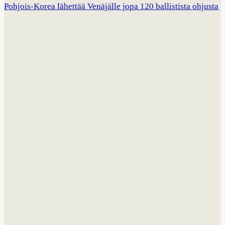
Pohjois-Korea lähettää Venäjälle jopa 120 ballistista ohjusta