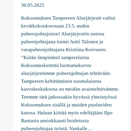
30.05.2025
Kokoomuksen Tampereen Aluejärjestö valitsi
kevätkokouksessaan 23.5. uuden
puheenjohtajiston! Aluejärjestön uutena
puheenjohtajana toimii Antti Talonen ja
varapuheenjohtajana Kristiina Koivunen.
”Kiitän lämpimästi tamperelaista
Kokoomuskenttää luottamuksesta
aluejärjestömme puheenjohtajan tehtävään.
Tampereen kehittäminen suomalaisena
kasvukeskuksena on meidän avaintehtävämme.
Teemme tätä jatkossakin hyvässä yhteistyössä
Kokoomuksen sisällä ja muiden puolueiden
kanssa. Haluan kiittää myös edeltäjääni Ilpo
Rantasta ansiokkaasti hoidetusta
puheenjohtajan työstä. Vankalle…