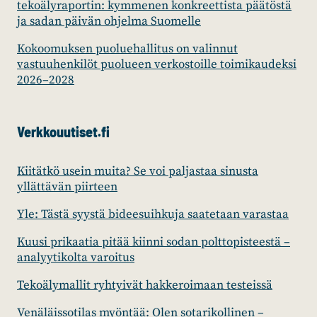
tekoälyraportin: kymmenen konkreettista päätöstä
ja sadan päivän ohjelma Suomelle
Kokoomuksen puoluehallitus on valinnut
vastuuhenkilöt puolueen verkostoille toimikaudeksi
2026–2028
Verkkouutiset.fi
Kiitätkö usein muita? Se voi paljastaa sinusta
yllättävän piirteen
Yle: Tästä syystä bideesuihkuja saatetaan varastaa
Kuusi prikaatia pitää kiinni sodan polttopisteestä –
analyytikolta varoitus
Tekoälymallit ryhtyivät hakkeroimaan testeissä
Venäläissotilas myöntää: Olen sotarikollinen –