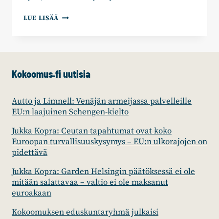
KOKOOMUS
LUE LISÄÄ
KANNATTAA
TAMMELAN
STADIONIN
RAKENTAMISTA
–
Kokoomus.fi uutisia
VALTUUSTO
HYVÄKSYI
Autto ja Limnell: Venäjän armeijassa palvelleille
EU:n laajuinen Schengen-kielto
Jukka Kopra: Ceutan tapahtumat ovat koko
Euroopan turvallisuuskysymys – EU:n ulkorajojen on
pidettävä
Jukka Kopra: Garden Helsingin päätöksessä ei ole
mitään salattavaa – valtio ei ole maksanut
euroakaan
Kokoomuksen eduskuntaryhmä julkaisi