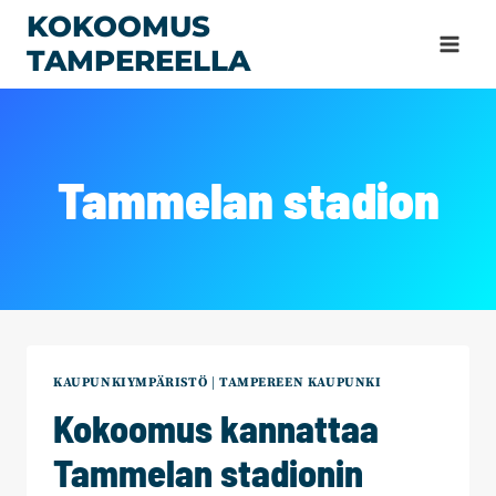
Siirry
KOKOOMUS
sisältöön
TAMPEREELLA
Tammelan stadion
KAUPUNKIYMPÄRISTÖ
|
TAMPEREEN KAUPUNKI
Kokoomus kannattaa
Tammelan stadionin