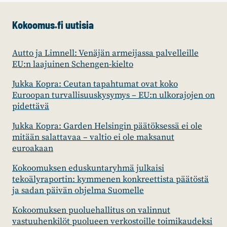
Kokoomus.fi uutisia
Autto ja Limnell: Venäjän armeijassa palvelleille
EU:n laajuinen Schengen-kielto
Jukka Kopra: Ceutan tapahtumat ovat koko
Euroopan turvallisuuskysymys – EU:n ulkorajojen on
pidettävä
Jukka Kopra: Garden Helsingin päätöksessä ei ole
mitään salattavaa – valtio ei ole maksanut
euroakaan
Kokoomuksen eduskuntaryhmä julkaisi
tekoälyraportin: kymmenen konkreettista päätöstä
ja sadan päivän ohjelma Suomelle
Kokoomuksen puoluehallitus on valinnut
vastuuhenkilöt puolueen verkostoille toimikaudeksi