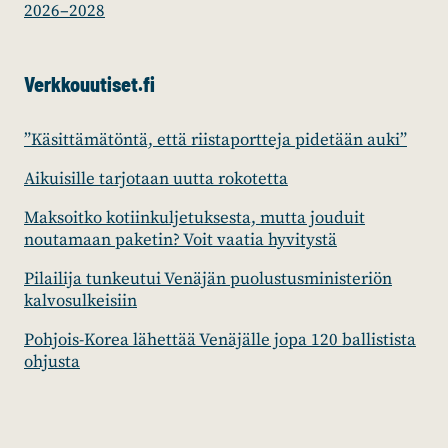
2026–2028
Verkkouutiset.fi
”Käsittämätöntä, että riistaportteja pidetään auki”
Aikuisille tarjotaan uutta rokotetta
Maksoitko kotiinkuljetuksesta, mutta jouduit
noutamaan paketin? Voit vaatia hyvitystä
Pilailija tunkeutui Venäjän puolustusministeriön
kalvosulkeisiin
Pohjois-Korea lähettää Venäjälle jopa 120 ballistista
ohjusta