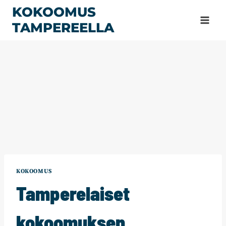
Siirry
KOKOOMUS
sisältöön
TAMPEREELLA
KOKOOMUS
Tamperelaiset
kokoomuksen