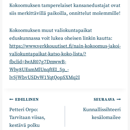
Kokoomuksen tamperelaiset kansanedustajat ovat
siis merkittävillä paikoilla, onnittelut molemmille!
Kokoomuksen muut valiokuntapaikat
eduskunnassa voit lukea oheisen linkin kautta:
https://www.verkkouutiset.fi/nain-kokoomus-jakoi-
valiokuntapaikat-katso-koko-lista/?
fbclid=IwAR07g7DmwwB-
Why8UEsmMlUnqftEI_5p_-
lvSjWbvUSDvW1YqtQopSXMq2I
Artikkelien
EDELLINEN
SEURAAVA
Petteri Orpo:
Kunnallissihteeri
selaus
Tarvitaan viisas,
kesälomailee
kestävä polku