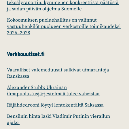
tekoälyraportin: kymmenen konkreettista päätöstä
ja sadan päivän ohjelma Suomelle
Kokoomuksen puoluehallitus on valinnut
vastuuhenkilöt puolueen verkostoille toimikaudeksi
2026–2028
Verkkouutiset.fi
Vaaralliset valemeduusat sulkivat uimarantoja
Ranskassa
Alexander Stubb: Ukrainan
ilmapuolustusjärjestelmää tulee vahvistaa
Räjähdedrooni löytyi lentokentältä Saksassa
Bensiinin hinta laski Vladimir Putinin vierailun
ajaksi