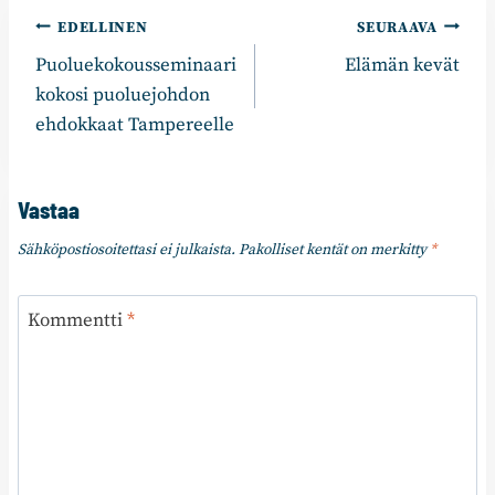
Artikkelien
EDELLINEN
SEURAAVA
Puoluekokousseminaari
Elämän kevät
selaus
kokosi puoluejohdon
ehdokkaat Tampereelle
Vastaa
Sähköpostiosoitettasi ei julkaista.
Pakolliset kentät on merkitty
*
Kommentti
*