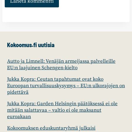
Kokoomus.fi uutisia
Autto ja Limnell: Venäjän armeijassa palvelleille
EU:n laajuinen Schengen-kielto
Jukka Kopra: Ceutan tapahtumat ovat koko
Euroopan turvallisuuskysymys – EU:n ulkorajojen on
pidettävä
Jukka Kopra: Garden Helsingin päätöksessä ei ole
mitään salattavaa – valtio ei ole maksanut
euroakaan
Kokoomuksen eduskuntaryhmä julkaisi