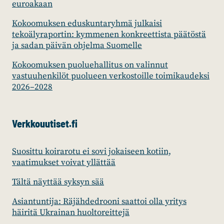
euroakaan
Kokoomuksen eduskuntaryhmä julkaisi
tekoälyraportin: kymmenen konkreettista päätöstä
ja sadan päivän ohjelma Suomelle
Kokoomuksen puoluehallitus on valinnut
vastuuhenkilöt puolueen verkostoille toimikaudeksi
2026–2028
Verkkouutiset.fi
Suosittu koirarotu ei sovi jokaiseen kotiin,
vaatimukset voivat yllättää
Tältä näyttää syksyn sää
Asiantuntija: Räjähdedrooni saattoi olla yritys
häiritä Ukrainan huoltoreittejä