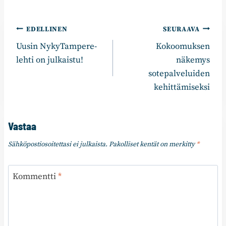
Artikkelien
EDELLINEN
SEURAAVA
Uusin NykyTampere-
Kokoomuksen
selaus
lehti on julkaistu!
näkemys
sotepalveluiden
kehittämiseksi
Vastaa
Sähköpostiosoitettasi ei julkaista.
Pakolliset kentät on merkitty
*
Kommentti
*