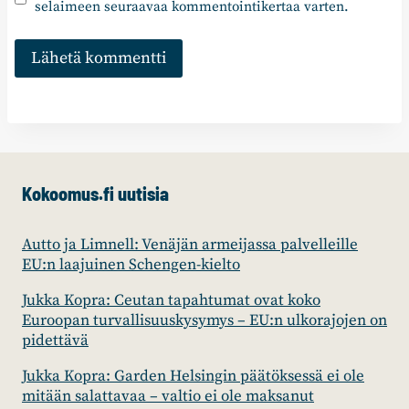
selaimeen seuraavaa kommentointikertaa varten.
Kokoomus.fi uutisia
Autto ja Limnell: Venäjän armeijassa palvelleille
EU:n laajuinen Schengen-kielto
Jukka Kopra: Ceutan tapahtumat ovat koko
Euroopan turvallisuuskysymys – EU:n ulkorajojen on
pidettävä
Jukka Kopra: Garden Helsingin päätöksessä ei ole
mitään salattavaa – valtio ei ole maksanut