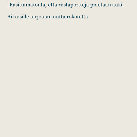
”Käsittämätöntä, että riistaportteja pidetään auki”
Aikuisille tarjotaan uutta rokotetta