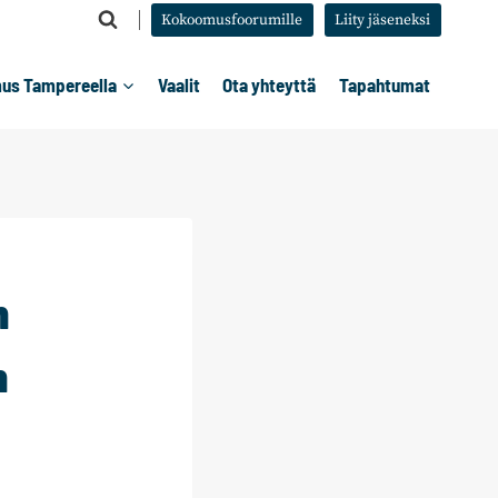
Kokoomusfoorumille
Liity jäseneksi
us Tampereella
Vaalit
Ota yhteyttä
Tapahtumat
n
n