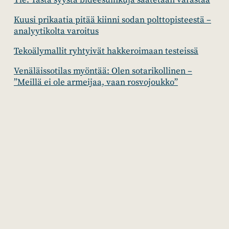
Yle: Tästä syystä bideesuihkuja saatetaan varastaa
Kuusi prikaatia pitää kiinni sodan polttopisteestä –
analyytikolta varoitus
Tekoälymallit ryhtyivät hakkeroimaan testeissä
Venäläissotilas myöntää: Olen sotarikollinen –
”Meillä ei ole armeijaa, vaan rosvojoukko”