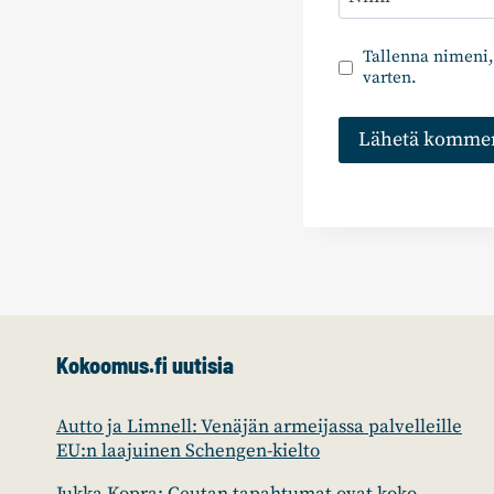
Tallenna nimeni,
varten.
Kokoomus.fi uutisia
Autto ja Limnell: Venäjän armeijassa palvelleille
EU:n laajuinen Schengen-kielto