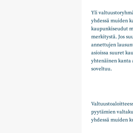
Yli valtuustoryhmä
yhdessä muiden ka
kaupunkiseudut m
merkitystä. Jos su
annettujen lausunt
asioissa suuret k
yhtenäinen kanta a
soveltuu.
Valtuustoaloittees
pyytämien valtakun
yhdessä muiden k