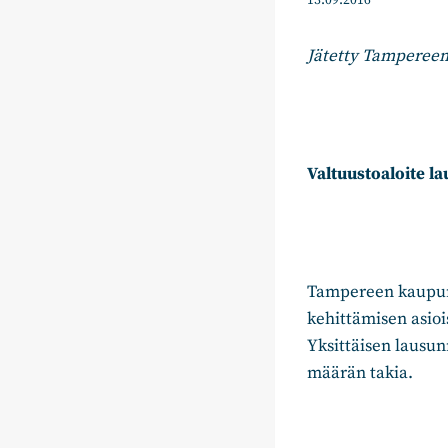
13.09.2016
Jätetty Tampereen
Valtuustoaloite l
Tampereen kaupunki
kehittämisen asioi
Yksittäisen lausu
määrän takia.