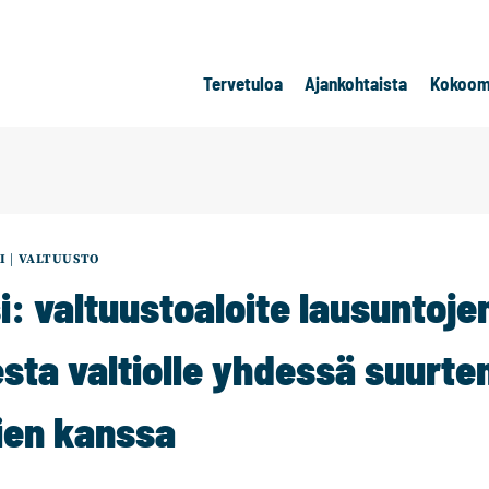
Tervetuloa
Ajankohtaista
Kokoom
I
|
VALTUUSTO
i: valtuustoaloite lausuntoje
sta valtiolle yhdessä suurte
ien kanssa