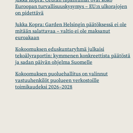
Jukka Kopra: Ceutan tapahtumat ovat koko
Euroopan turvallisuuskysymys – EU:n ulkorajojen
on pidettävä
Jukka Kopra: Garden Helsingin päätöksessä ei ole
mitään salattavaa – valtio ei ole maksanut
euroakaan
Kokoomuksen eduskuntaryhmä julkaisi
tekoälyraportin: kymmenen konkreettista päätöstä
ja sadan päivän ohjelma Suomelle
Kokoomuksen puoluehallitus on valinnut
vastuuhenkilöt puolueen verkostoille
toimikaudeksi 2026–2028