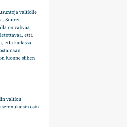
suntoja valtiolle
a. Suuret
lla on vahvaa
letettavaa, että
, että kaikissa
odostamaan
non luonne siihen
in valtion
uksenmukaisin osin