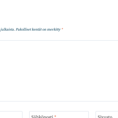
julkaista.
Pakolliset kentät on merkitty
*
Sähköposti
*
Sivusto