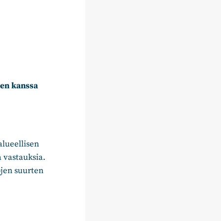
ien kanssa
alueellisen
a vastauksia.
ojen suurten