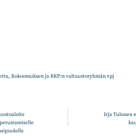
ettu, Kokoomuksen ja RKP:n valtuustoryhmän vpj
n
uustoaloite
Irja Tulonen 
 perustamiselle
ka
sipuolelle