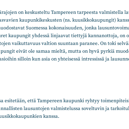
rajojen on keskusteltu Tampereen tarpeesta valmistella lau
svavien kaupunkikeskusten (ns. kuusikkokaupungit) kanss
uodostavat Suomessa kokonaisuuden, jonka lausuntovoima
uret kaupungit yhdessä linjaavat tiettyjä kannanottoja, on o
ojen vaikuttavuus valtion suuntaan paranee. On toki selvää
aupungit eivät ole samaa mieltä, mutta on hyvä pyrkiä mu
sioihin silloin kun asia on yhteisessä intressissä ja lausun
sa esitetään, että Tampereen kaupunki ryhtyy toimenpiteisi
nallisten lausuntojen valmistelussa soveltuvin ja tarkoit
uusikkokaupunkien kanssa.