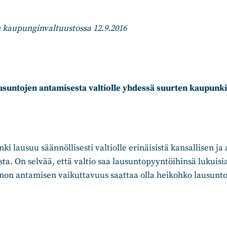
 kaupunginvaltuustossa 12.9.2016
ausuntojen antamisesta valtiolle yhdessä suurten kaupunk
 lausuu säännöllisesti valtiolle erinäisistä kansallisen ja 
sta. On selvää, että valtio saa lausuntopyyntöihinsä lukuisi
nnon antamisen vaikuttavuus saattaa olla heikohko lausunt