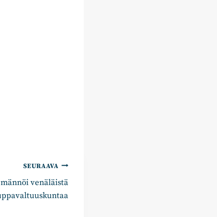
SEURAAVA
emännöi venäläistä
uppavaltuuskuntaa