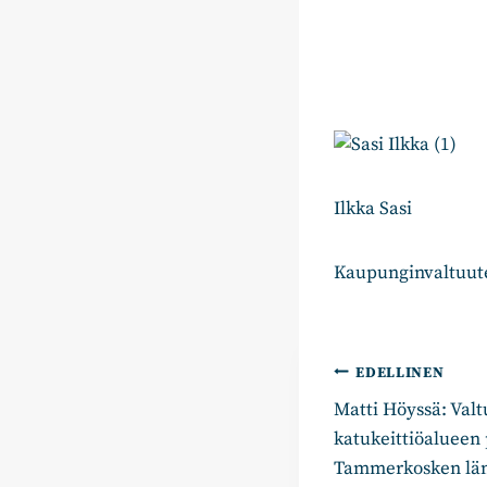
Ilkka Sasi
Kaupunginvaltuut
Artikkelie
EDELLINEN
Matti Höyssä: Valt
selaus
katukeittiöalueen
Tammerkosken län