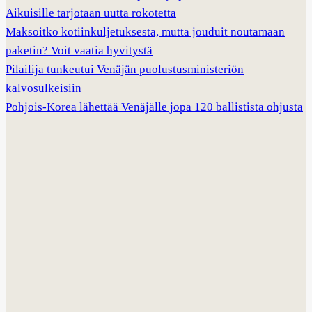
Aikuisille tarjotaan uutta rokotetta
Maksoitko kotiinkuljetuksesta, mutta jouduit noutamaan
paketin? Voit vaatia hyvitystä
Pilailija tunkeutui Venäjän puolustusministeriön
kalvosulkeisiin
Pohjois-Korea lähettää Venäjälle jopa 120 ballistista ohjusta