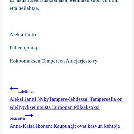
Ei jäädä tuleen makaamaan. Mennään suon yli niin,
että heilahtaa.
Aleksi Jäntti
Puheenjohtaja
Kokoomuksen Tampereen Aluejärjestö ry
Artikkelien
Edellinen
selaus
Aleksi Jäntti NykyTampere-lehdessä: Tampereella on
edellytykset nousta Euroopan Piilaaksoksi
Seuraava
Anna-Kaisa Ikonen: Kaupungit ovat kasvun kehtoja