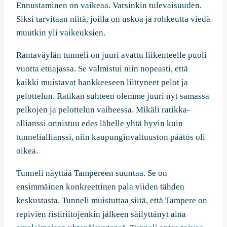
Ennustaminen on vaikeaa. Varsinkin tulevaisuuden.
Siksi tarvitaan niitä, joilla on uskoa ja rohkeutta viedä
muutkin yli vaikeuksien.
Rantaväylän tunneli on juuri avattu liikenteelle puoli
vuotta etuajassa. Se valmistui niin nopeasti, että
kaikki muistavat hankkeeseen liittyneet pelot ja
pelottelun. Ratikan suhteen olemme juuri nyt samassa
pelkojen ja pelottelun vaiheessa. Mikäli ratikka-
allianssi onnistuu edes lähelle yhtä hyvin kuin
tunneliallianssi, niin kaupunginvaltuuston päätös oli
oikea.
Tunneli näyttää Tampereen suuntaa. Se on
ensimmäinen konkreettinen pala viiden tähden
keskustasta. Tunneli muistuttaa siitä, että Tampere on
repivien ristiriitojenkin jälkeen säilyttänyt aina