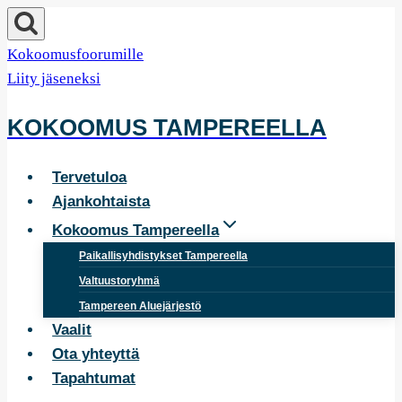
Siirry
sisältöön
Kokoomusfoorumille
Liity jäseneksi
KOKOOMUS TAMPEREELLA
Tervetuloa
Ajankohtaista
Kokoomus Tampereella
Paikallisyhdistykset Tampereella
Valtuustoryhmä
Tampereen Aluejärjestö
Vaalit
Ota yhteyttä
Tapahtumat