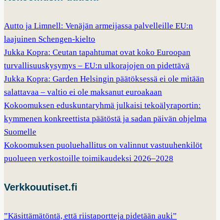
Autto ja Limnell: Venäjän armeijassa palvelleille EU:n
laajuinen Schengen-kielto
Jukka Kopra: Ceutan tapahtumat ovat koko Euroopan
turvallisuuskysymys – EU:n ulkorajojen on pidettävä
Jukka Kopra: Garden Helsingin päätöksessä ei ole mitään
salattavaa – valtio ei ole maksanut euroakaan
Kokoomuksen eduskuntaryhmä julkaisi tekoälyraportin:
kymmenen konkreettista päätöstä ja sadan päivän ohjelma
Suomelle
Kokoomuksen puoluehallitus on valinnut vastuuhenkilöt
puolueen verkostoille toimikaudeksi 2026–2028
Verkkouutiset.fi
”Käsittämätöntä, että riistaportteja pidetään auki”