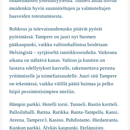
omaleimaisen yhtenäisyytensä. Tunneli antaa toivoa
muidenkin hyvin suunniteltujen ja valmisteltujen
haaveiden toteutumisesta.
Rohkeus ja tulevaisuudenusko pitävät pyörät
pyörimässä. Tampere on juuri nyt Suomen
pääkaupunki, vaikka valtionhallintoa hoidetaan
Helsingistä – syrjäiseltä rannikkoseudulta. Vaikeana
aikana on nähtävä kauas. Valtion ja kuntien on
luotava edellytykset kasvulle, rakennettava perusta
yrittämiselle ja toimeliaisuudelle. Juuri sitä Tampere
on tekemässä, vaikka välillä päätä huimaa ja pelko
hiipii pessimistisimpien mieliin.
Hämpin parkki. Hotelli torni. Tunneli. Rastin kortteli.
Palloiluhalli. Ratina. Ratikka. Ranta-Tampella. Kansi.
Areena. Tampere3. Kasino. Puhdistamo. Hiedanranta.
Kunkun parkki. Älykäs kaupunki. Eteläpuisto.