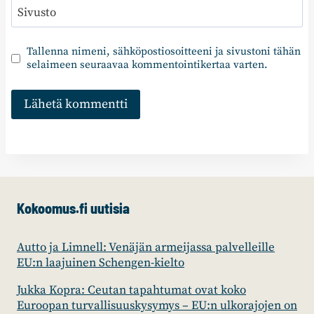
Sivusto
Tallenna nimeni, sähköpostiosoitteeni ja sivustoni tähän
selaimeen seuraavaa kommentointikertaa varten.
Kokoomus.fi uutisia
Autto ja Limnell: Venäjän armeijassa palvelleille
EU:n laajuinen Schengen-kielto
Jukka Kopra: Ceutan tapahtumat ovat koko
Euroopan turvallisuuskysymys – EU:n ulkorajojen on