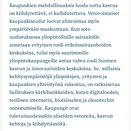
Kaupunkien mahdollisuuksia luoda uutta kasvua
on kiihdytettävä, ei kuihdutettava. Vetovoimaiset
kaupunkiseudut luovat elinvoimaa myös
ympäröivään maakuntaan. Kun sote-
uudistuksessa yliopistollisille sairaaloille
annetaan erityinen rooli erikoissairaanhoidon
keskuksina, tulisi myös suurimmille
yliopistokaupungeille antaa vahva rooli Suomen
kasvun ja innovaatioiden keskuksina. Se, millaisia
kehitysympäristöjä yliopistojen, yritysten ja
kaupunkien yhteistyönä rakentuu, on ratkaisevaa
hallituksen kärkihankkeiden, kuten digitalouden,
teollisen internetin, biotalouden ja cleantechin
onnistumiselle. Kaupungit ovat
tulevaisuudessakin alueiden vetureita, kasvun
kehtoja ja kiihdyttämöitä.