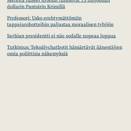
Mereltä tulleet droonit tuhosivat 15 miljoonan
dollarin Pantsirin Krimillä
Professori: Usko erehtymättömiin
tappajarobotteihin paljastaa moraalisen tyhjiön
Serbian presidentti ei näe sodalle nopeaa loppua
Tutkimus: Tekoälychatbotit hämärtävät äänestäjien
omia poliittisia näkemyksiä