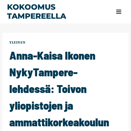
Siirry
KOKOOMUS
sisältöön
TAMPEREELLA
YLEINEN
Anna-Kaisa Ikonen
NykyTampere-
lehdessä: Toivon
yliopistojen ja
ammattikorkeakoulun