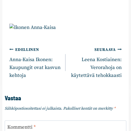
Artikkelien
EDELLINEN
SEURAAVA
Anna-Kaisa Ikonen:
Leena Kostiainen:
selaus
Kaupungit ovat kasvun
Verorahoja on
kehtoja
käytettävä tehokkaasti
Vastaa
Sähköpostiosoitettasi ei julkaista.
Pakolliset kentät on merkitty
*
Kommentti
*