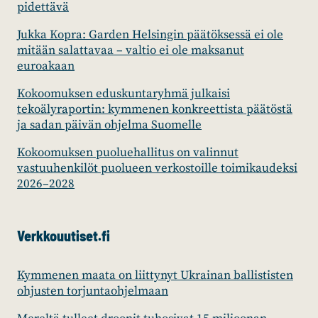
pidettävä
Jukka Kopra: Garden Helsingin päätöksessä ei ole
mitään salattavaa – valtio ei ole maksanut
euroakaan
Kokoomuksen eduskuntaryhmä julkaisi
tekoälyraportin: kymmenen konkreettista päätöstä
ja sadan päivän ohjelma Suomelle
Kokoomuksen puoluehallitus on valinnut
vastuuhenkilöt puolueen verkostoille toimikaudeksi
2026–2028
Verkkouutiset.fi
Kymmenen maata on liittynyt Ukrainan ballististen
ohjusten torjuntaohjelmaan