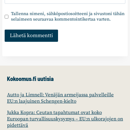
Tallenna nimeni, sähköpostiosoitteeni ja sivustoni tähän
selaimeen seuraavaa kommentointikertaa varten.
Kokoomus.fi uutisia
Autto ja Limnell: Venäjän armeijassa palvelleille
EU:n laajuinen Schengen-kielto
Jukka Kopra: Ceutan tapahtumat ovat koko
Euroopan turvallisuuskysymys – EU:n ulkorajojen on
pidettävä