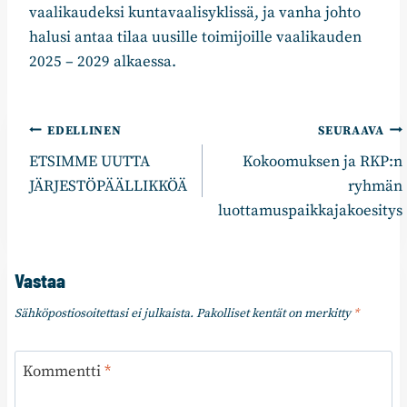
vaalikaudeksi kuntavaalisyklissä, ja vanha johto
halusi antaa tilaa uusille toimijoille vaalikauden
2025 – 2029 alkaessa.
Artikkelien
EDELLINEN
SEURAAVA
ETSIMME UUTTA
Kokoomuksen ja RKP:n
selaus
JÄRJESTÖPÄÄLLIKKÖÄ
ryhmän
luottamuspaikkajakoesitys
Vastaa
Sähköpostiosoitettasi ei julkaista.
Pakolliset kentät on merkitty
*
Kommentti
*