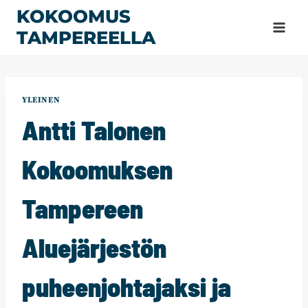
Siirry
KOKOOMUS
sisältöön
TAMPEREELLA
YLEINEN
Antti Talonen
Kokoomuksen
Tampereen
Aluejärjestön
puheenjohtajaksi ja