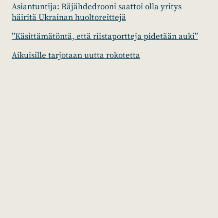
Asiantuntija: Räjähdedrooni saattoi olla yritys
häiritä Ukrainan huoltoreittejä
”Käsittämätöntä, että riistaportteja pidetään auki”
Aikuisille tarjotaan uutta rokotetta