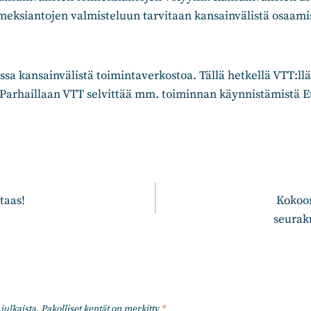
meksiantojen valmisteluun tarvitaan kansainvälistä osaamis
a kansainvälistä toimintaverkostoa. Tällä hetkellä VTT:ll
Parhaillaan VTT selvittää mm. toiminnan käynnistämistä E
n
taas!
Kokoo
seurak
julkaista.
Pakolliset kentät on merkitty
*