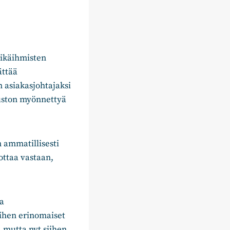
 ikäihmisten
ättää
n asiakasjohtajaksi
uuston myönnettyä
 ammatillisesti
ottaa vastaan,
ja
siihen erinomaiset
, mutta nyt siihen