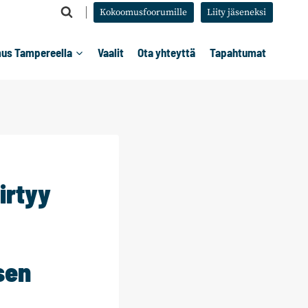
Kokoomusfoorumille
Liity jäseneksi
us Tampereella
Vaalit
Ota yhteyttä
Tapahtumat
irtyy
sen