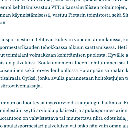
ajempi kehittämisvastuu VTT:n kansainvälisten toimintojen
nnan käynnistämisessä, vastuu Pietarin toimistosta sekä S
stä.
laispormestarin tehtävät kuluvan vuoden tammikuussa, kosk
pormestarikauden tehokkaassa alkuun saattamisessa. Heti
ut toimialani voimakkaan kehittämisen puolesta. Hyvälle a
misten palveluissa Koukkuniemen alueen kehittäminen sisäl
kaiseminen sekä terveydenhuollossa Hatanpään sairaalan k
tisairaala Oy:ksi, jonka avulla parannetaan hoitoketjujen t
iirtoviivemaksuja.
sa minun on luontevaa myös arvioida kaupungin hallintoa. 
mielestäni syytä arvioida pikaisesti ja apulaispormestarie
otantoon on vahvistettava tai muutettava niitä odotuksia, j
ko apulaispormestari palveluista vai onko hän vain oman a