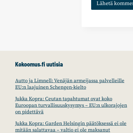
Kokoomus.fi uutisia
Autto ja Limnell: Venäjän armeijassa palvelleille
EU:n laajuinen Schengen-kielto
Jukka Kopra: Ceutan tapahtumat ovat koko
Euroopan turvallisuuskysymys – EU:n ulkorajojen
on pidettävä
Jukka Kopra: Garden Helsingin päätöksessä ei ole
mitään salattavaa – valtio ei ole maksanut