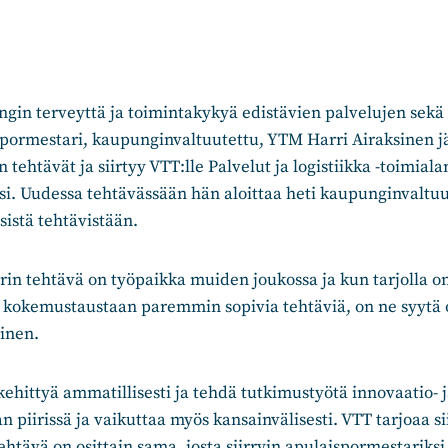
in terveyttä ja toimintakykyä edistävien palvelujen sekä
spormestari, kaupunginvaltuutettu, YTM Harri Airaksinen j
tehtävät ja siirtyy VTT:lle Palvelut ja logistiikka -toimiala
ksi. Uudessa tehtävässään hän aloittaa heti kaupunginvalt
sistä tehtävistään.
in tehtävä on työpaikka muiden joukossa ja kun tarjolla on
 kokemustaustaan paremmin sopivia tehtäviä, on ne syytä 
inen.
kehittyä ammatillisesti ja tehdä tutkimustyötä innovaatio- 
an piirissä ja vaikuttaa myös kansainvälisesti. VTT tarjoaa 
htävä on osittain sama, josta siirryin apulaispormestariksi