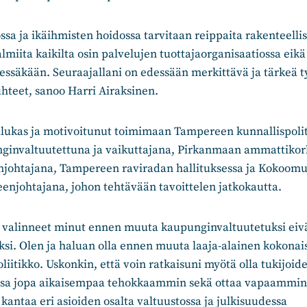
sa ja ikäihmisten hoidossa tarvitaan reippaita rakenteelli
 valmiita kaikilta osin palvelujen tuottajaorganisaatiossa e
eessäkään. Seuraajallani on edessään merkittävä ja tärkeä 
hteet, sanoo Harri Airaksinen.
alukas ja motivoitunut toimimaan Tampereen kunnallispolit
nginvaltuutettuna ja vaikuttajana, Pirkanmaan ammattiko
njohtajana, Tampereen raviradan hallituksessa ja Kokoo
enjohtajana, johon tehtävään tavoittelen jatkokautta.
t valinneet minut ennen muuta kaupunginvaltuutetuksi eiv
si. Olen ja haluan olla ennen muuta laaja-alainen kokonai
iitikko. Uskonkin, että voin ratkaisuni myötä olla tukijoide
ssa jopa aikaisempaa tehokkaammin sekä ottaa vapaammin
ntaa eri asioiden osalta valtuustossa ja julkisuudessa