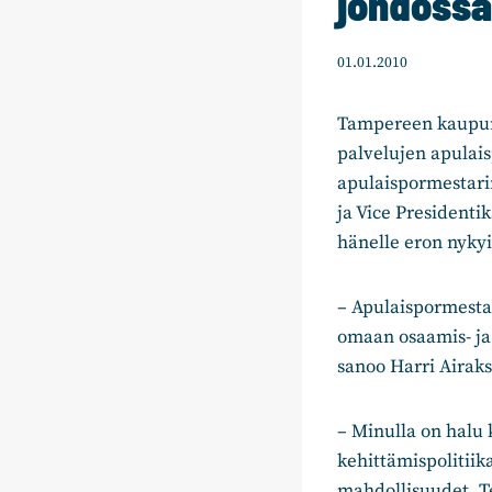
johdossa
01.01.2010
Tampereen kaupung
palvelujen apulai
apulaispormestarin 
ja Vice Presidenti
hänelle eron nykyi
– Apulaispormestar
omaan osaamis- ja
sanoo Harri Airaks
– Minulla on halu 
kehittämispolitiik
mahdollisuudet. Te