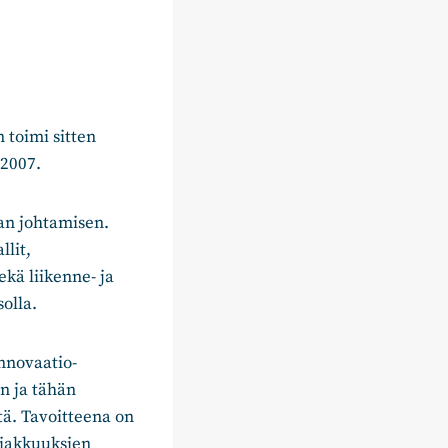
 toimi sitten
 2007.
lan johtamisen.
llit,
kä liikenne- ja
olla.
Innovaatio-
n ja tähän
tä. Tavoitteena on
siakkuuksien