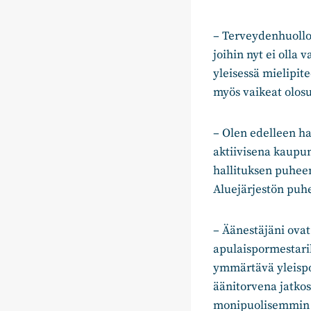
– Terveydenhuollos
joihin nyt ei olla
yleisessä mielipit
myös vaikeat olosu
– Olen edelleen h
aktiivisena kaupu
hallituksen puhee
Aluejärjestön puhe
– Äänestäjäni ova
apulaispormestarik
ymmärtävä yleispol
äänitorvena jatko
monipuolisemmin ka