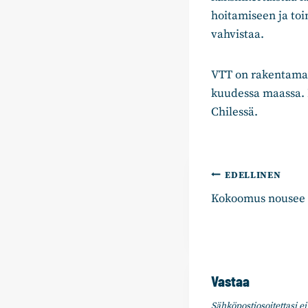
hoitamiseen ja toi
vahvistaa.
VTT on rakentamass
kuudessa maassa. 
Chilessä.
Artikkelie
EDELLINEN
Kokoomus nousee 
selaus
Vastaa
Sähköpostiosoitettasi ei 