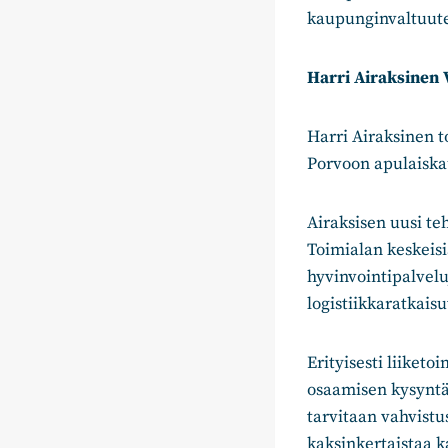
kaupunginvaltuute
Harri Airaksinen 
Harri Airaksinen 
Porvoon apulaiskau
Airaksisen uusi te
Toimialan keskeisi
hyvinvointipalvelu
logistiikkaratkais
Erityisesti liiket
osaamisen kysyntä
tarvitaan vahvistu
kaksinkertaistaa k