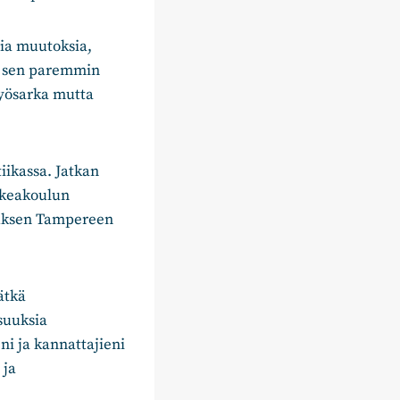
sia muutoksia,
ikä sen paremmin
työsarka mutta
iikassa. Jatkan
rkeakoulun
muksen Tampereen
ätkä
suuksia
ni ja kannattajieni
 ja