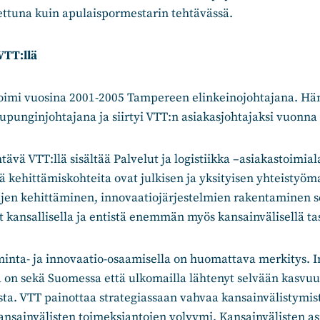
ttuna kuin apulaispormestarin tehtävässä.
VTT:llä
toimi vuosina 2001-2005 Tampereen elinkeinojohtajana. Hän
punginjohtajana ja siirtyi VTT:n asiakasjohtajaksi vuonna
htävä VTT:llä sisältää Palvelut ja logistiikka –asiakastoimia
ä kehittämiskohteita ovat julkisen ja yksityisen yhteistyöma
jen kehittäminen, innovaatiojärjestelmien rakentaminen se
ut kansallisella ja entistä enemmän myös kansainvälisellä tas
oiminta- ja innovaatio-osaamisella on huomattava merkitys. 
 on sekä Suomessa että ulkomailla lähtenyt selvään kasvuu
sta. VTT painottaa strategiassaan vahvaa kansainvälistymis
ansainvälisten toimeksiantojen volyymi. Kansainvälisten a