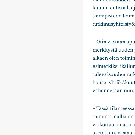
kuuluu entistä la
toimipisteen toimi
tutkimusyhteistyö
– Otin vastaan apu
merkitystä uuden 
alkaen olen toimin
esimerkiksi ikäih
tulevaisuuden rat
house -yhtiö Akuut
vähennetään mm. s
– Tässä tilantees
toimintamallia on 
vaikuttaa omaan tu
asetetaan. Vastaa