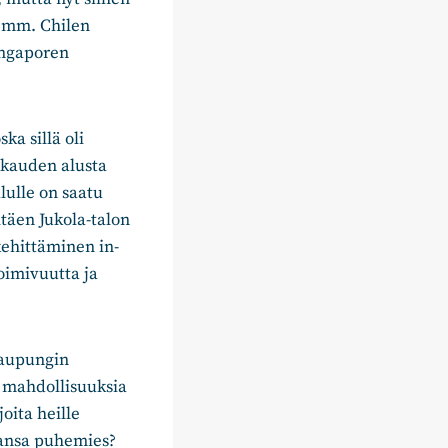
, mm. Chilen
ingaporen
a sillä oli
 kauden alusta
lulle on saatu
täen Jukola-talon
ehittäminen in-
oimivuutta ja
Kaupungin
n mahdollisuuksia
oita heille
lansa puhemies?