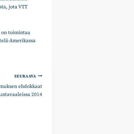
ta, jota VTT
ä on toimintaa
telä-Amerikassa
SEURAAVA
muksen ehdokkaat
untavaaleissa 2014