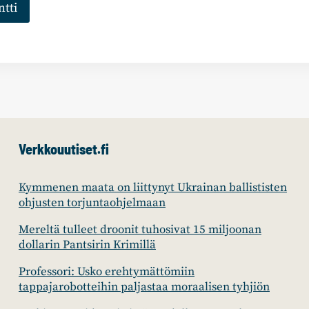
Verkkouutiset.fi
Kymmenen maata on liittynyt Ukrainan ballististen
ohjusten torjuntaohjelmaan
Mereltä tulleet droonit tuhosivat 15 miljoonan
dollarin Pantsirin Krimillä
Professori: Usko erehtymättömiin
tappajarobotteihin paljastaa moraalisen tyhjiön