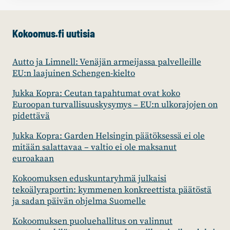
Kokoomus.fi uutisia
Autto ja Limnell: Venäjän armeijassa palvelleille
EU:n laajuinen Schengen-kielto
Jukka Kopra: Ceutan tapahtumat ovat koko
Euroopan turvallisuuskysymys – EU:n ulkorajojen on
pidettävä
Jukka Kopra: Garden Helsingin päätöksessä ei ole
mitään salattavaa – valtio ei ole maksanut
euroakaan
Kokoomuksen eduskuntaryhmä julkaisi
tekoälyraportin: kymmenen konkreettista päätöstä
ja sadan päivän ohjelma Suomelle
Kokoomuksen puoluehallitus on valinnut