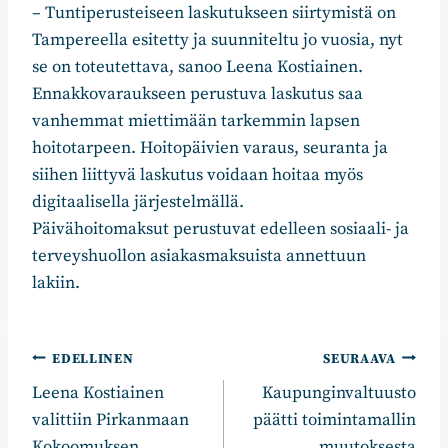
– Tuntiperusteiseen laskutukseen siirtymistä on
Tampereella esitetty ja suunniteltu jo vuosia, nyt
se on toteutettava, sanoo Leena Kostiainen.
Ennakkovaraukseen perustuva laskutus saa
vanhemmat miettimään tarkemmin lapsen
hoitotarpeen. Hoitopäivien varaus, seuranta ja
siihen liittyvä laskutus voidaan hoitaa myös
digitaalisella järjestelmällä.
Päivähoitomaksut perustuvat edelleen sosiaali- ja
terveyshuollon asiakasmaksuista annettuun
lakiin.
Artikkelien
EDELLINEN
SEURAAVA
Leena Kostiainen
Kaupunginvaltuusto
selaus
valittiin Pirkanmaan
päätti toimintamallin
Kokoomuksen
muutoksesta