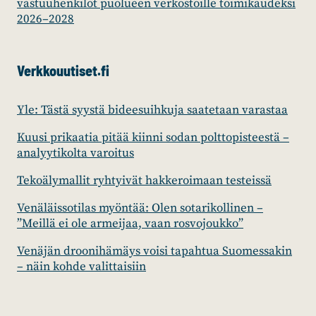
vastuuhenkilöt puolueen verkostoille toimikaudeksi
2026–2028
Verkkouutiset.fi
Yle: Tästä syystä bideesuihkuja saatetaan varastaa
Kuusi prikaatia pitää kiinni sodan polttopisteestä –
analyytikolta varoitus
Tekoälymallit ryhtyivät hakkeroimaan testeissä
Venäläissotilas myöntää: Olen sotarikollinen –
”Meillä ei ole armeijaa, vaan rosvojoukko”
Venäjän droonihämäys voisi tapahtua Suomessakin
– näin kohde valittaisiin