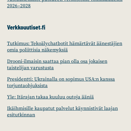
2026–2028
Verkkouutiset.fi
Tutkimus: Tekoälychatbotit hämärtävät äänestäjien
omia poliittisia näkemyksiä
Drooni-ilmaisin saattaa pian olla osa jokaisen
taistelijan varustusta
Presidentti: Ukrainalla on sopimus USA:n kanssa
torjuntaohjuksista
Yle: Itärajan takaa kuuluu outoja ääniä
Ikäihmisille kaupatut palvelut käynnistivät laajan
esitutkinnan