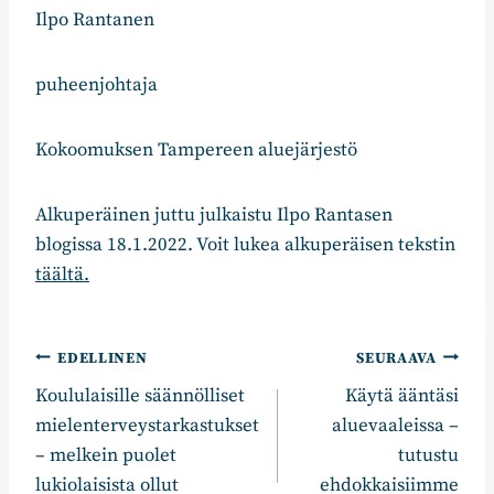
Ilpo Rantanen
puheenjohtaja
Kokoomuksen Tampereen aluejärjestö
Alkuperäinen juttu julkaistu Ilpo Rantasen
blogissa 18.1.2022. Voit lukea alkuperäisen tekstin
täältä.
Artikkelien
EDELLINEN
SEURAAVA
Koululaisille säännölliset
Käytä ääntäsi
selaus
mielenterveystarkastukset
aluevaaleissa –
– melkein puolet
tutustu
lukiolaisista ollut
ehdokkaisiimme