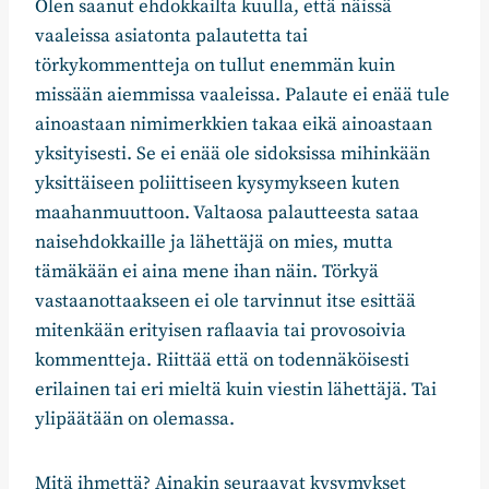
Olen saanut ehdokkailta kuulla, että näissä
vaaleissa asiatonta palautetta tai
törkykommentteja on tullut enemmän kuin
missään aiemmissa vaaleissa. Palaute ei enää tule
ainoastaan nimimerkkien takaa eikä ainoastaan
yksityisesti. Se ei enää ole sidoksissa mihinkään
yksittäiseen poliittiseen kysymykseen kuten
maahanmuuttoon. Valtaosa palautteesta sataa
naisehdokkaille ja lähettäjä on mies, mutta
tämäkään ei aina mene ihan näin. Törkyä
vastaanottaakseen ei ole tarvinnut itse esittää
mitenkään erityisen raflaavia tai provosoivia
kommentteja. Riittää että on todennäköisesti
erilainen tai eri mieltä kuin viestin lähettäjä. Tai
ylipäätään on olemassa.
Mitä ihmettä? Ainakin seuraavat kysymykset