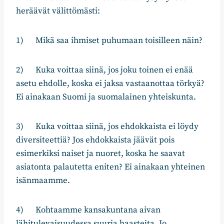
heräävät välittömästi:
1) Mikä saa ihmiset puhumaan toisilleen näin?
2) Kuka voittaa siinä, jos joku toinen ei enää
asetu ehdolle, koska ei jaksa vastaanottaa törkyä?
Ei ainakaan Suomi ja suomalainen yhteiskunta.
3) Kuka voittaa siinä, jos ehdokkaista ei löydy
diversiteettiä? Jos ehdokkaista jäävät pois
esimerkiksi naiset ja nuoret, koska he saavat
asiatonta palautetta eniten? Ei ainakaan yhteinen
isänmaamme.
4) Kohtaamme kansakuntana aivan
lähitulevaisuudessa suuria haasteita. Jo