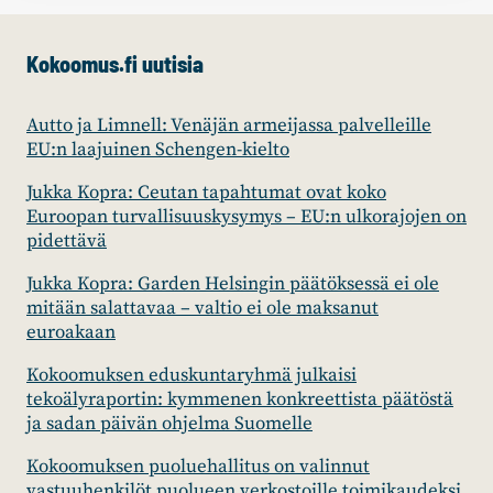
Kokoomus.fi uutisia
Autto ja Limnell: Venäjän armeijassa palvelleille
EU:n laajuinen Schengen-kielto
Jukka Kopra: Ceutan tapahtumat ovat koko
Euroopan turvallisuuskysymys – EU:n ulkorajojen on
pidettävä
Jukka Kopra: Garden Helsingin päätöksessä ei ole
mitään salattavaa – valtio ei ole maksanut
euroakaan
Kokoomuksen eduskuntaryhmä julkaisi
tekoälyraportin: kymmenen konkreettista päätöstä
ja sadan päivän ohjelma Suomelle
Kokoomuksen puoluehallitus on valinnut
vastuuhenkilöt puolueen verkostoille toimikaudeksi