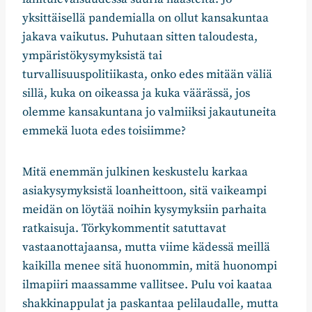
yksittäisellä pandemialla on ollut kansakuntaa
jakava vaikutus. Puhutaan sitten taloudesta,
ympäristökysymyksistä tai
turvallisuuspolitiikasta, onko edes mitään väliä
sillä, kuka on oikeassa ja kuka väärässä, jos
olemme kansakuntana jo valmiiksi jakautuneita
emmekä luota edes toisiimme?
Mitä enemmän julkinen keskustelu karkaa
asiakysymyksistä loanheittoon, sitä vaikeampi
meidän on löytää noihin kysymyksiin parhaita
ratkaisuja. Törkykommentit satuttavat
vastaanottajaansa, mutta viime kädessä meillä
kaikilla menee sitä huonommin, mitä huonompi
ilmapiiri maassamme vallitsee. Pulu voi kaataa
shakkinappulat ja paskantaa pelilaudalle, mutta