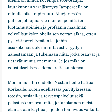
Meillä on minua kovempia sote-osaajia,
lautakunnan varajäsenyys Tampereella on
minulle oikeampi ruutu. Aluejärjestön
puheenjohtajuus vie muiden poliittisten
luottamustoimien ja profaanin maailman
velvollisuuksien ohella sen verran aikaa, etten
pystyisi perehtymään laajoihin
asiakokonaisuuksiin riittävästi. Tyydyn
äänestämään ja tukemaan niitä, jotka osaavat ja
tietävät minua enemmän. Se jos mikä on
edustuksellisessa demokratiassa hienoa.
Moni muu lähti ehdolle. Nostan heille hattua.
Korkealle. Kuten edellisessä päivityksessäni
totesin, sosiaali- ja terveyspalvelut sekä
pelastustoimi ovat niitä, joita jokainen meistä
elämässään käyttää ja joiden toimivuus vaikuttaa