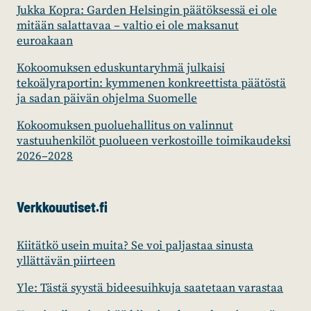
Jukka Kopra: Garden Helsingin päätöksessä ei ole
mitään salattavaa – valtio ei ole maksanut
euroakaan
Kokoomuksen eduskuntaryhmä julkaisi
tekoälyraportin: kymmenen konkreettista päätöstä
ja sadan päivän ohjelma Suomelle
Kokoomuksen puoluehallitus on valinnut
vastuuhenkilöt puolueen verkostoille toimikaudeksi
2026–2028
Verkkouutiset.fi
Kiitätkö usein muita? Se voi paljastaa sinusta
yllättävän piirteen
Yle: Tästä syystä bideesuihkuja saatetaan varastaa