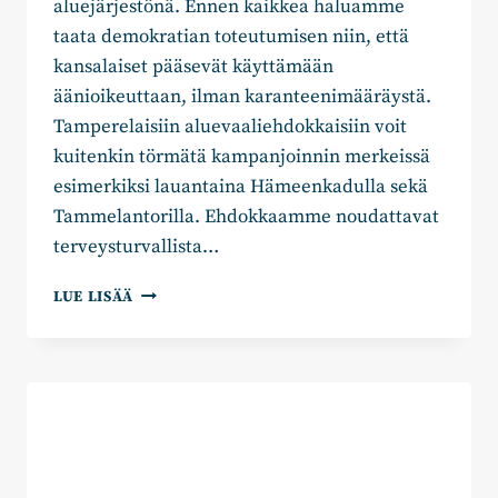
aluejärjestönä. Ennen kaikkea haluamme
taata demokratian toteutumisen niin, että
kansalaiset pääsevät käyttämään
äänioikeuttaan, ilman karanteenimääräystä.
Tamperelaisiin aluevaaliehdokkaisiin voit
kuitenkin törmätä kampanjoinnin merkeissä
esimerkiksi lauantaina Hämeenkadulla sekä
Tammelantorilla. Ehdokkaamme noudattavat
terveysturvallista…
ALUEVAALIT
LUE LISÄÄ
KÄYDÄÄN
SUNNUNTAINA
–
MUISTA
KÄYTTÄÄ
ÄÄNIOIKEUTTASI!