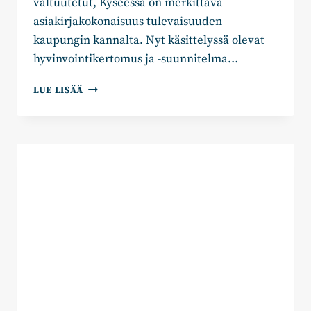
valtuutetut, Kyseessä on merkittävä
asiakirjakokonaisuus tulevaisuuden
kaupungin kannalta. Nyt käsittelyssä olevat
hyvinvointikertomus ja -suunnitelma…
PORMESTARI
LUE LISÄÄ
IKOSEN
PUHEENVUORO
TAMPEREEN
KAUPUNGIN
HYVINVOINTIKERTOMUKSESTA
JA
-
SUUNNITELMASTA
2022-
2025