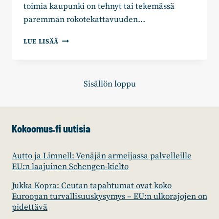
toimia kaupunki on tehnyt tai tekemässä
paremman rokotekattavuuden…
VALTUUSTOKYSELYT
LUE LISÄÄ
KORONAROKOTTEISTA
SEKÄ
TAMPEREEN
KOTIHOIDON
Sisällön loppu
TILASTA
Kokoomus.fi uutisia
Autto ja Limnell: Venäjän armeijassa palvelleille
EU:n laajuinen Schengen-kielto
Jukka Kopra: Ceutan tapahtumat ovat koko
Euroopan turvallisuuskysymys – EU:n ulkorajojen on
pidettävä