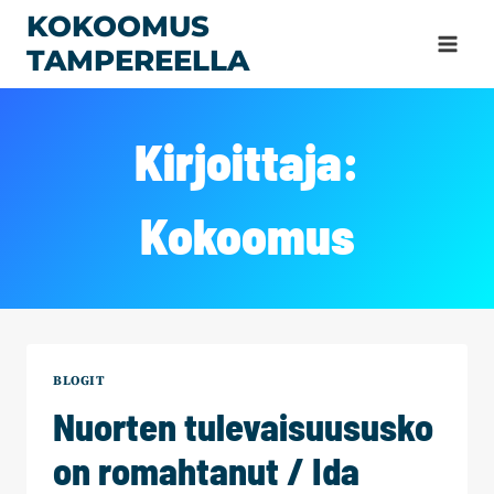
Siirry
KOKOOMUS
sisältöön
TAMPEREELLA
Kirjoittaja:
Kokoomus
BLOGIT
Nuorten tulevaisuususko
on romahtanut / Ida