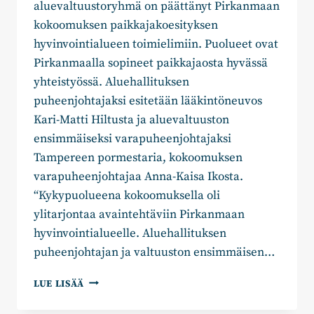
aluevaltuustoryhmä on päättänyt Pirkanmaan
kokoomuksen paikkajakoesityksen
hyvinvointialueen toimielimiin. Puolueet ovat
Pirkanmaalla sopineet paikkajaosta hyvässä
yhteistyössä. Aluehallituksen
puheenjohtajaksi esitetään lääkintöneuvos
Kari-Matti Hiltusta ja aluevaltuuston
ensimmäiseksi varapuheenjohtajaksi
Tampereen pormestaria, kokoomuksen
varapuheenjohtajaa Anna-Kaisa Ikosta.
“Kykypuolueena kokoomuksella oli
ylitarjontaa avaintehtäviin Pirkanmaan
hyvinvointialueelle. Aluehallituksen
puheenjohtajan ja valtuuston ensimmäisen…
KOKOOMUS
LUE LISÄÄ
NIMESI
HENKILÖT