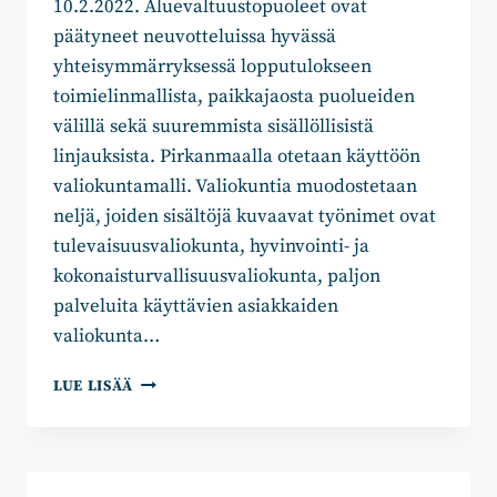
10.2.2022. Aluevaltuustopuoleet ovat
päätyneet neuvotteluissa hyvässä
yhteisymmärryksessä lopputulokseen
toimielinmallista, paikkajaosta puolueiden
välillä sekä suuremmista sisällöllisistä
linjauksista. Pirkanmaalla otetaan käyttöön
valiokuntamalli. Valiokuntia muodostetaan
neljä, joiden sisältöjä kuvaavat työnimet ovat
tulevaisuusvaliokunta, hyvinvointi- ja
kokonaisturvallisuusvaliokunta, paljon
palveluita käyttävien asiakkaiden
valiokunta…
HISTORIALLINEN
LUE LISÄÄ
SOPIMUS
ALLEKIRJOITETTU
–
PIRKANMAAN