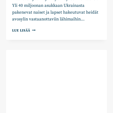
Yli 40 miljoonan asukkaan Ukrainasta
pakenevat naiset ja lapset hakeutuvat heidät
avosylin vastaanottaviin lähimaihin…
VALTUUSTOKYSELY
LUE LISÄÄ
KOSKIEN
UKRAINALAISTEN
AUTTAMISEN
TOIMIVUUTTA
TAMPEREELLA
–
ILKKA
SASI