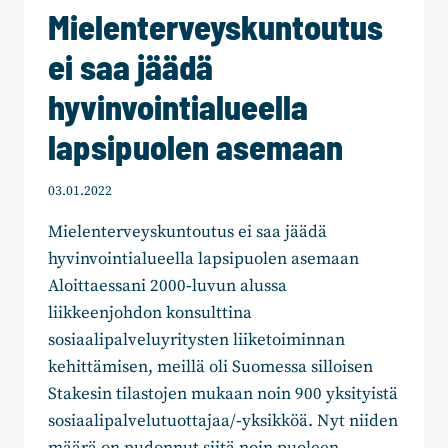
Mielenterveyskuntoutus
ei saa jäädä
hyvinvointialueella
lapsipuolen asemaan
03.01.2022
Mielenterveyskuntoutus ei saa jäädä
hyvinvointialueella lapsipuolen asemaan
Aloittaessani 2000‐luvun alussa
liikkeenjohdon konsulttina
sosiaalipalveluyritysten liiketoiminnan
kehittämisen, meillä oli Suomessa silloisen
Stakesin tilastojen mukaan noin 900 yksityistä
sosiaalipalvelutuottajaa/‐yksikköä. Nyt niiden
määrä on pudonnut siitä noin puoleen.