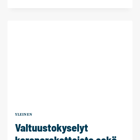
KOKOOMUS
JÄTTI
TÄYDEN
EHDOKASLISTAN
ALUEVAALEIHIN
–
TAMPEREELTA
MUKAAN
LISÄÄ
HUIPPUNIMIÄ!
YLEINEN
Valtuustokyselyt
koronarokotteista sekä