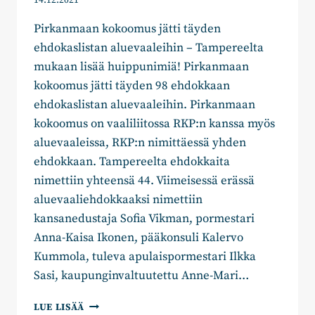
14.12.2021
Pirkanmaan kokoomus jätti täyden
ehdokaslistan aluevaaleihin – Tampereelta
mukaan lisää huippunimiä! Pirkanmaan
kokoomus jätti täyden 98 ehdokkaan
ehdokaslistan aluevaaleihin. Pirkanmaan
kokoomus on vaaliliitossa RKP:n kanssa myös
aluevaaleissa, RKP:n nimittäessä yhden
ehdokkaan. Tampereelta ehdokkaita
nimettiin yhteensä 44. Viimeisessä erässä
aluevaaliehdokkaaksi nimettiin
kansanedustaja Sofia Vikman, pormestari
Anna-Kaisa Ikonen, pääkonsuli Kalervo
Kummola, tuleva apulaispormestari Ilkka
Sasi, kaupunginvaltuutettu Anne-Mari…
PIRKANMAAN
LUE LISÄÄ