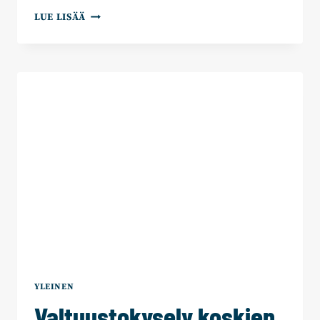
NUORTEN
LUE LISÄÄ
TULEVAISUUSUSKO
ON
ROMAHTANUT
/
IDA
LEINO
YLEINEN
Valtuustokysely koskien