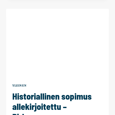
HYVINVOINTIALUEEN
TOIMIELIMIIN
–
JOHTOPAIKOILLE
HILTUNEN
JA
IKONEN
YLEINEN
Historiallinen sopimus
allekirjoitettu –