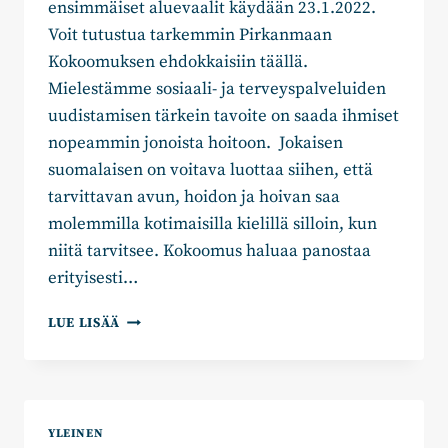
ensimmäiset aluevaalit käydään 23.1.2022.
Voit tutustua tarkemmin Pirkanmaan
Kokoomuksen ehdokkaisiin täällä.
Mielestämme sosiaali- ja terveyspalveluiden
uudistamisen tärkein tavoite on saada ihmiset
nopeammin jonoista hoitoon. Jokaisen
suomalaisen on voitava luottaa siihen, että
tarvittavan avun, hoidon ja hoivan saa
molemmilla kotimaisilla kielillä silloin, kun
niitä tarvitsee. Kokoomus haluaa panostaa
erityisesti…
KÄYTÄ
LUE LISÄÄ
ÄÄNTÄSI
ALUEVAALEISSA
–
TUTUSTU
EHDOKKAISIIMME
YLEINEN