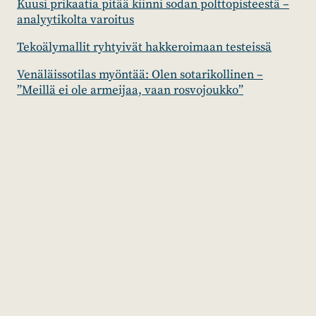
Kuusi prikaatia pitää kiinni sodan polttopisteestä –
analyytikolta varoitus
Tekoälymallit ryhtyivät hakkeroimaan testeissä
Venäläissotilas myöntää: Olen sotarikollinen –
”Meillä ei ole armeijaa, vaan rosvojoukko”