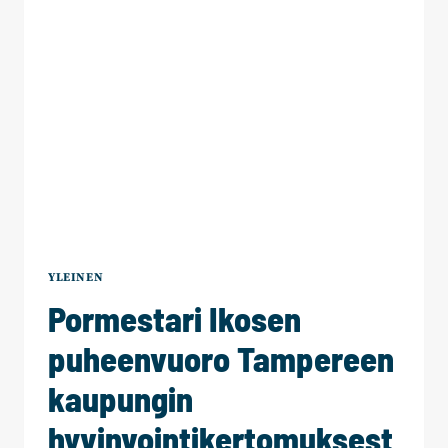
ALUEVALTUUSTOPUOLUEET
YKSIMIELISIÄ
TOIMIELINMALLISTA,
PAIKKAJAOSTA
SEKÄ
SISÄLLÖLLISISTÄ
LINJAUKSISTA
YLEINEN
Pormestari Ikosen
puheenvuoro Tampereen
kaupungin
hyvinvointikertomuksest