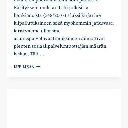
Käsitykseni mukaan Laki julkisista
hankinnoista (348/2007) aluksi kirjavine
kilpailutuksineen sekä myöhemmin jatkuvasti
kiristyneine ulkoisine
asumispalveluvaatimuksineen aiheuttivat
pienten sosiaalipalveluntuottajien määrän
laskua. Tätä…
MIELENTERVEYSKUNTOUTUS
LUE LISÄÄ
EI
SAA
JÄÄDÄ
HYVINVOINTIALUEELLA
LAPSIPUOLEN
ASEMAAN