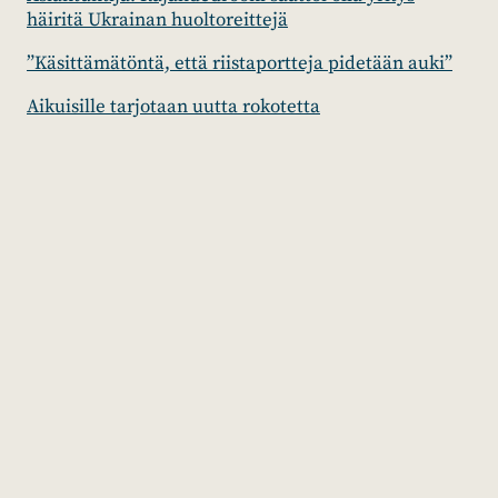
häiritä Ukrainan huoltoreittejä
”Käsittämätöntä, että riistaportteja pidetään auki”
Aikuisille tarjotaan uutta rokotetta