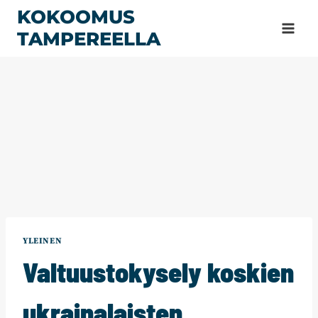
Siirry
KOKOOMUS
sisältöön
TAMPEREELLA
YLEINEN
Valtuustokysely koskien
ukrainalaisten