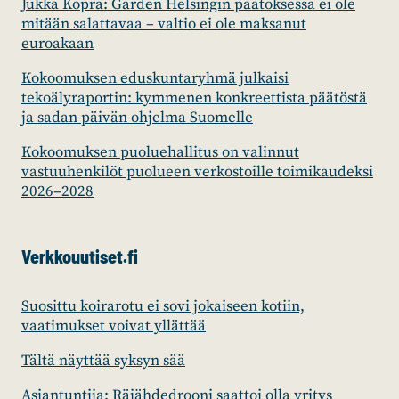
Jukka Kopra: Garden Helsingin päätöksessä ei ole
mitään salattavaa – valtio ei ole maksanut
euroakaan
Kokoomuksen eduskuntaryhmä julkaisi
tekoälyraportin: kymmenen konkreettista päätöstä
ja sadan päivän ohjelma Suomelle
Kokoomuksen puoluehallitus on valinnut
vastuuhenkilöt puolueen verkostoille toimikaudeksi
2026–2028
Verkkouutiset.fi
Suosittu koirarotu ei sovi jokaiseen kotiin,
vaatimukset voivat yllättää
Tältä näyttää syksyn sää
Asiantuntija: Räjähdedrooni saattoi olla yritys