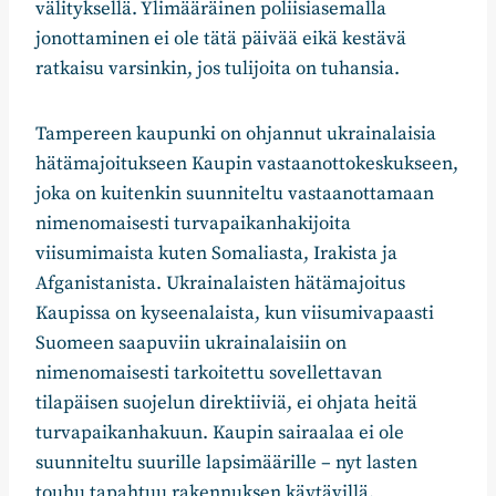
välityksellä. Ylimääräinen poliisiasemalla
jonottaminen ei ole tätä päivää eikä kestävä
ratkaisu varsinkin, jos tulijoita on tuhansia.
Tampereen kaupunki on ohjannut ukrainalaisia
hätämajoitukseen Kaupin vastaanottokeskukseen,
joka on kuitenkin suunniteltu vastaanottamaan
nimenomaisesti turvapaikanhakijoita
viisumimaista kuten Somaliasta, Irakista ja
Afganistanista. Ukrainalaisten hätämajoitus
Kaupissa on kyseenalaista, kun viisumivapaasti
Suomeen saapuviin ukrainalaisiin on
nimenomaisesti tarkoitettu sovellettavan
tilapäisen suojelun direktiiviä, ei ohjata heitä
turvapaikanhakuun. Kaupin sairaalaa ei ole
suunniteltu suurille lapsimäärille – nyt lasten
touhu tapahtuu rakennuksen käytävillä.