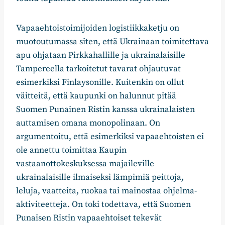
Vapaaehtoistoimijoiden logistiikkaketju on
muotoutumassa siten, että Ukrainaan toimitettava
apu ohjataan Pirkkahallille ja ukrainalaisille
Tampereella tarkoitetut tavarat ohjautuvat
esimerkiksi Finlaysonille. Kuitenkin on ollut
väitteitä, että kaupunki on halunnut pitää
Suomen Punainen Ristin kanssa ukrainalaisten
auttamisen omana monopolinaan. On
argumentoitu, että esimerkiksi vapaaehtoisten ei
ole annettu toimittaa Kaupin
vastaanottokeskuksessa majaileville
ukrainalaisille ilmaiseksi lämpimiä peittoja,
leluja, vaatteita, ruokaa tai mainostaa ohjelma-
aktiviteetteja. On toki todettava, että Suomen
Punaisen Ristin vapaaehtoiset tekevät