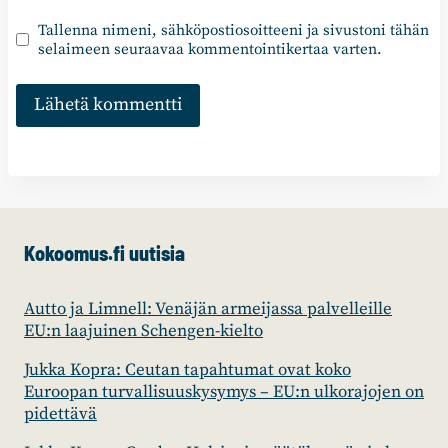
Tallenna nimeni, sähköpostiosoitteeni ja sivustoni tähän
selaimeen seuraavaa kommentointikertaa varten.
Kokoomus.fi uutisia
Autto ja Limnell: Venäjän armeijassa palvelleille
EU:n laajuinen Schengen-kielto
Jukka Kopra: Ceutan tapahtumat ovat koko
Euroopan turvallisuuskysymys – EU:n ulkorajojen on
pidettävä