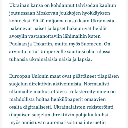
Ukrainan kansa on kohdannut talvisodan kauhun
joutuessaan Moskovan joukkojen hyökkäyksen
kohteeksi. Yli 40 miljoonan asukkaan Ukrainasta
pakenevat naiset ja lapset hakeutuvat heidät
avosylin vastaanottaviin lähimaihin kuten
Puolaan ja Unkariin, mutta myös Suomeen. On
arvioitu, että Tampereelle saattaisi olla tulossa
tuhansia ukrainalaisia naisia ja lapsia.
Euroopan Unionin maat ovat päättäneet tilapäisen
suojelun direktiivin aktivoinnista. Normaalisti
ulkomaille matkustettaessa rekisteröityminen on
mahdollista hoitaa henkilöpaperit omaavien
osalta digitaalisesti. Ukrainalaisten rekisteröinti
tilapäisen suojelun direktiivin pohjalta luulisi
myös onnistuvan automatisoituna internetin