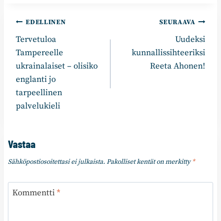
Artikkelien
EDELLINEN
SEURAAVA
Tervetuloa
Uudeksi
selaus
Tampereelle
kunnallissihteeriksi
ukrainalaiset – olisiko
Reeta Ahonen!
englanti jo
tarpeellinen
palvelukieli
Vastaa
Sähköpostiosoitettasi ei julkaista.
Pakolliset kentät on merkitty
*
Kommentti
*