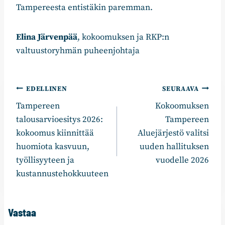
Tampereesta entistäkin paremman.
Elina Järvenpää
, kokoomuksen ja RKP:n
valtuustoryhmän puheenjohtaja
Artikkelien
EDELLINEN
SEURAAVA
Tampereen
Kokoomuksen
selaus
talousarvioesitys 2026:
Tampereen
kokoomus kiinnittää
Aluejärjestö valitsi
huomiota kasvuun,
uuden hallituksen
työllisyyteen ja
vuodelle 2026
kustannustehokkuuteen
Vastaa