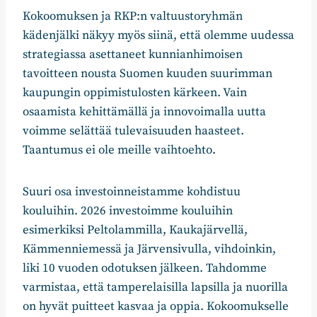
Kokoomuksen ja RKP:n valtuustoryhmän
kädenjälki näkyy myös siinä, että olemme uudessa
strategiassa asettaneet kunnianhimoisen
tavoitteen nousta Suomen kuuden suurimman
kaupungin oppimistulosten kärkeen. Vain
osaamista kehittämällä ja innovoimalla uutta
voimme selättää tulevaisuuden haasteet.
Taantumus ei ole meille vaihtoehto.
Suuri osa investoinneistamme kohdistuu
kouluihin. 2026 investoimme kouluihin
esimerkiksi Peltolammilla, Kaukajärvellä,
Kämmenniemessä ja Järvensivulla, vihdoinkin,
liki 10 vuoden odotuksen jälkeen. Tahdomme
varmistaa, että tamperelaisilla lapsilla ja nuorilla
on hyvät puitteet kasvaa ja oppia. Kokoomukselle