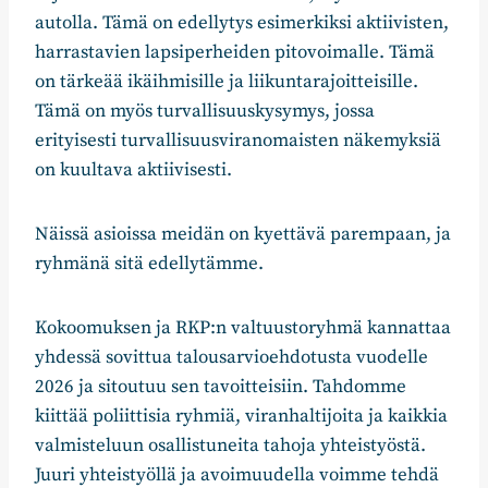
autolla. Tämä on edellytys esimerkiksi aktiivisten,
harrastavien lapsiperheiden pitovoimalle. Tämä
on tärkeää ikäihmisille ja liikuntarajoitteisille.
Tämä on myös turvallisuuskysymys, jossa
erityisesti turvallisuusviranomaisten näkemyksiä
on kuultava aktiivisesti.
Näissä asioissa meidän on kyettävä parempaan, ja
ryhmänä sitä edellytämme.
Kokoomuksen ja RKP:n valtuustoryhmä kannattaa
yhdessä sovittua talousarvioehdotusta vuodelle
2026 ja sitoutuu sen tavoitteisiin. Tahdomme
kiittää poliittisia ryhmiä, viranhaltijoita ja kaikkia
valmisteluun osallistuneita tahoja yhteistyöstä.
Juuri yhteistyöllä ja avoimuudella voimme tehdä