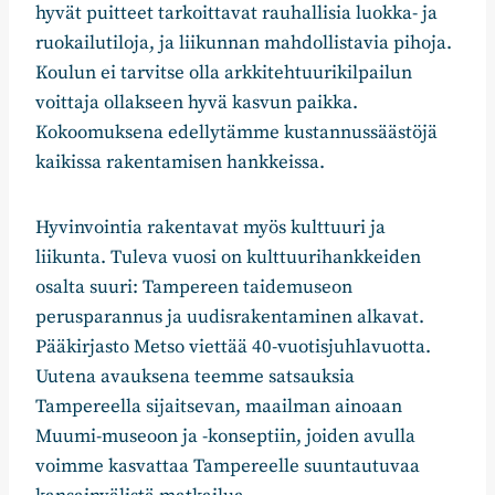
hyvät puitteet tarkoittavat rauhallisia luokka- ja
ruokailutiloja, ja liikunnan mahdollistavia pihoja.
Koulun ei tarvitse olla arkkitehtuurikilpailun
voittaja ollakseen hyvä kasvun paikka.
Kokoomuksena edellytämme kustannussäästöjä
kaikissa rakentamisen hankkeissa.
Hyvinvointia rakentavat myös kulttuuri ja
liikunta. Tuleva vuosi on kulttuurihankkeiden
osalta suuri: Tampereen taidemuseon
perusparannus ja uudisrakentaminen alkavat.
Pääkirjasto Metso viettää 40-vuotisjuhlavuotta.
Uutena avauksena teemme satsauksia
Tampereella sijaitsevan, maailman ainoaan
Muumi-museoon ja -konseptiin, joiden avulla
voimme kasvattaa Tampereelle suuntautuvaa