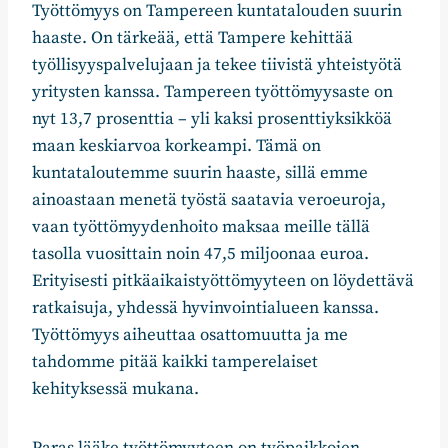
Työttömyys on Tampereen kuntatalouden suurin
haaste. On tärkeää, että Tampere kehittää
työllisyyspalvelujaan ja tekee tiivistä yhteistyötä
yritysten kanssa. Tampereen työttömyysaste on
nyt 13,7 prosenttia – yli kaksi prosenttiyksikköä
maan keskiarvoa korkeampi. Tämä on
kuntataloutemme suurin haaste, sillä emme
ainoastaan menetä työstä saatavia veroeuroja,
vaan työttömyydenhoito maksaa meille tällä
tasolla vuosittain noin 47,5 miljoonaa euroa.
Erityisesti pitkäaikaistyöttömyyteen on löydettävä
ratkaisuja, yhdessä hyvinvointialueen kanssa.
Työttömyys aiheuttaa osattomuutta ja me
tahdomme pitää kaikki tamperelaiset
kehityksessä mukana.
Paras lääke työttömyyteen on työpaikkojen