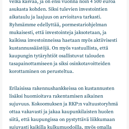
velka kasvaa, ja on ensi vuonna noin 4 500 euroa
asukasta kohden. Siksi tulevien investointien
aikataulu ja laajuus on arvioitava tarkasti.
Ryhmämme edellyttää, pormestariohjelman
mukaisesti, että investointeja jaksotetaan, ja
kaikissa investoinneissa haetaan myös aktiivisesti
kustannussäästöjä. On myös vastuullista, että
kaupungin tytäryhtiöt osallistuvat talouden
tasapainottamiseen ja siksi osinkotavoitteiden
korottaminen on perusteltua.
Erilaisissa rakennushankkeissa on kustannusten
lisäksi huomioitava rakentamisen aikainen
sujuvuus. Kokoomuksen ja RKP:n valtuustoryhmä
ottaa vakavasti ja jakaa kaupunkilaisten huolen
siitä, että kaupungissa on pystyttävä liikkumaan
sujuvasti kaikilla kulkumuodoilla, myös omalla