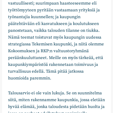
vastuullisesti; suurimpaan haasteeseemme eli
työttömyyteen pyritään vastaamaan yrityksiä ja
työnantajia kuunnellen; ja kaupungin
päätehtävään eli kasvatukseen ja koulutukseen
panostetaan, vaikka talouden tilanne on tiukka.
Nämä teemat toistuvat myös kaupungin uudessa
strategiassa Tekemisen kaupunki, ja niitä olemme
Kokoomuksen ja RKP:n valtuustoryhmänä
peräänkuuluttaneet. Meille on myös tärkeää, että
kaupunkiympäristöä rakennetaan toimivuus ja
turvallisuus edellä. Tämä pitää jatkossa
huomioida paremmin.
Talousarvio ei ole vain lukuja. Se on suunnitelma
siitä, miten rakennamme kaupunkia, jossa eletään
hyvää elämää, jonka taloudesta pidetään huolta ja