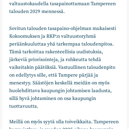
valtuustokaudella tasapainottamaan Tampereen
talouden 2029 mennessä.
Sovitun talouden tasapaino-ohjelman mukaisesti
Kokoomuksen ja RKP:n valtuustoryhmä
peräänkuuluttaa yhä tarkempaa taloudenpitoa.
Tämä tarkoittaa rakenteellisia uudistuksia,
järkeviä priorisointeja, ja rohkeutta tehdä
vaikeitakin päätöksiä. Vastuullinen taloudenpito
on edellytys sille, että Tampere pärjää ja
menestyy. Säästöjen keskellä meidän on myös
huolehdittava kaupungin johtamisen laadusta,
sillä hyvä johtaminen on osa kaupungin
tuottavuutta.
Meillä on myös syytä olla toiveikkaita. Tampereen