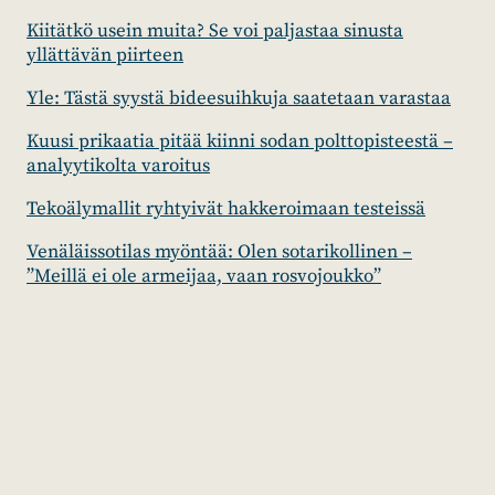
Kiitätkö usein muita? Se voi paljastaa sinusta
yllättävän piirteen
Yle: Tästä syystä bideesuihkuja saatetaan varastaa
Kuusi prikaatia pitää kiinni sodan polttopisteestä –
analyytikolta varoitus
Tekoälymallit ryhtyivät hakkeroimaan testeissä
Venäläissotilas myöntää: Olen sotarikollinen –
”Meillä ei ole armeijaa, vaan rosvojoukko”