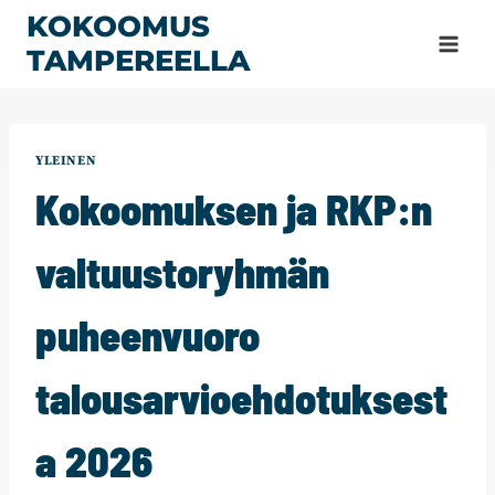
Siirry
KOKOOMUS
sisältöön
TAMPEREELLA
YLEINEN
Kokoomuksen ja RKP:n
valtuustoryhmän
puheenvuoro
talousarvioehdotuksest
a 2026