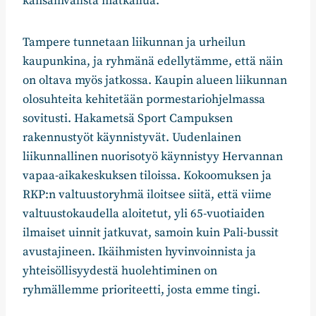
kansainvälistä matkailua.
Tampere tunnetaan liikunnan ja urheilun
kaupunkina, ja ryhmänä edellytämme, että näin
on oltava myös jatkossa. Kaupin alueen liikunnan
olosuhteita kehitetään pormestariohjelmassa
sovitusti. Hakametsä Sport Campuksen
rakennustyöt käynnistyvät. Uudenlainen
liikunnallinen nuorisotyö käynnistyy Hervannan
vapaa-aikakeskuksen tiloissa. Kokoomuksen ja
RKP:n valtuustoryhmä iloitsee siitä, että viime
valtuustokaudella aloitetut, yli 65-vuotiaiden
ilmaiset uinnit jatkuvat, samoin kuin Pali-bussit
avustajineen. Ikäihmisten hyvinvoinnista ja
yhteisöllisyydestä huolehtiminen on
ryhmällemme prioriteetti, josta emme tingi.