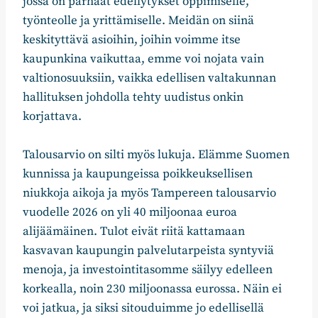
jossa on parhaat edellytykset oppimiselle,
työnteolle ja yrittämiselle. Meidän on siinä
keskityttävä asioihin, joihin voimme itse
kaupunkina vaikuttaa, emme voi nojata vain
valtionosuuksiin, vaikka edellisen valtakunnan
hallituksen johdolla tehty uudistus onkin
korjattava.
Talousarvio on silti myös lukuja. Elämme Suomen
kunnissa ja kaupungeissa poikkeuksellisen
niukkoja aikoja ja myös Tampereen talousarvio
vuodelle 2026 on yli 40 miljoonaa euroa
alijäämäinen. Tulot eivät riitä kattamaan
kasvavan kaupungin palvelutarpeista syntyviä
menoja, ja investointitasomme säilyy edelleen
korkealla, noin 230 miljoonassa eurossa. Näin ei
voi jatkua, ja siksi sitouduimme jo edellisellä