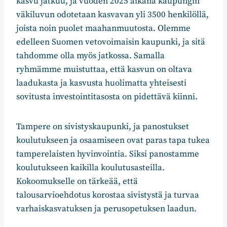
kasvu jatkuu, ja vuoden 2025 aikana kaupungin
väkiluvun odotetaan kasvavan yli 3500 henkilöllä,
joista noin puolet maahanmuutosta. Olemme
edelleen Suomen vetovoimaisin kaupunki, ja sitä
tahdomme olla myös jatkossa. Samalla
ryhmämme muistuttaa, että kasvun on oltava
laadukasta ja kasvusta huolimatta yhteisesti
sovitusta investointitasosta on pidettävä kiinni.
Tampere on sivistyskaupunki, ja panostukset
koulutukseen ja osaamiseen ovat paras tapa tukea
tamperelaisten hyvinvointia. Siksi panostamme
koulutukseen kaikilla koulutusasteilla.
Kokoomukselle on tärkeää, että
talousarvioehdotus korostaa sivistystä ja turvaa
varhaiskasvatuksen ja perusopetuksen laadun.