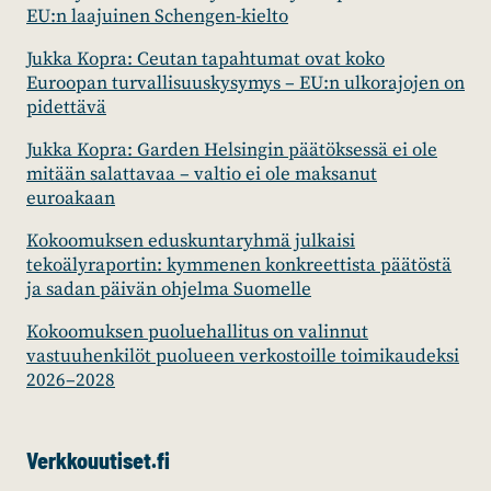
EU:n laajuinen Schengen-kielto
Jukka Kopra: Ceutan tapahtumat ovat koko
Euroopan turvallisuuskysymys – EU:n ulkorajojen on
pidettävä
Jukka Kopra: Garden Helsingin päätöksessä ei ole
mitään salattavaa – valtio ei ole maksanut
euroakaan
Kokoomuksen eduskuntaryhmä julkaisi
tekoälyraportin: kymmenen konkreettista päätöstä
ja sadan päivän ohjelma Suomelle
Kokoomuksen puoluehallitus on valinnut
vastuuhenkilöt puolueen verkostoille toimikaudeksi
2026–2028
Verkkouutiset.fi