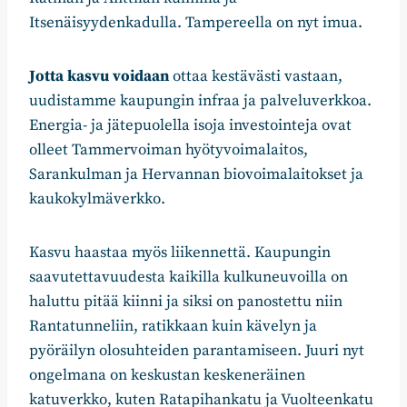
Itsenäisyydenkadulla. Tampereella on nyt imua.
Jotta kasvu voidaan
ottaa kestävästi vastaan,
uudistamme kaupungin infraa ja palveluverkkoa.
Energia- ja jätepuolella isoja investointeja ovat
olleet Tammervoiman hyötyvoimalaitos,
Sarankulman ja Hervannan biovoimalaitokset ja
kaukokylmäverkko.
Kasvu haastaa myös liikennettä. Kaupungin
saavutettavuudesta kaikilla kulkuneuvoilla on
haluttu pitää kiinni ja siksi on panostettu niin
Rantatunneliin, ratikkaan kuin kävelyn ja
pyöräilyn olosuhteiden parantamiseen. Juuri nyt
ongelmana on keskustan keskeneräinen
katuverkko, kuten Ratapihankatu ja Vuolteenkatu