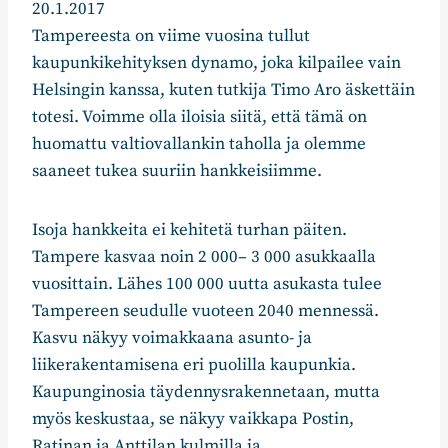
20.1.2017
Tampereesta on viime vuosina tullut
kaupunkikehityksen dynamo, joka kilpailee vain
Helsingin kanssa, kuten tutkija Timo Aro äskettäin
totesi. Voimme olla iloisia siitä, että tämä on
huomattu valtiovallankin taholla ja olemme
saaneet tukea suuriin hankkeisiimme.
Isoja hankkeita ei kehitetä turhan päiten.
Tampere kasvaa noin 2 000– 3 000 asukkaalla
vuosittain. Lähes 100 000 uutta asukasta tulee
Tampereen seudulle vuoteen 2040 mennessä.
Kasvu näkyy voimakkaana asunto- ja
liikerakentamisena eri puolilla kaupunkia.
Kaupunginosia täydennysrakennetaan, mutta
myös keskustaa, se näkyy vaikkapa Postin,
Ratinan ja Anttilan kulmilla ja