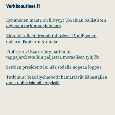
Verkkouutiset.fi
Kymmenen maata on liittynyt Ukrainan ballististen
ohjusten torjuntaohjelmaan
Mereltä tulleet droonit tuhosivat 15 miljoonan
dollarin Pantsirin Krimillä
Professori: Usko erehtymättömiin
tappajarobotteihin paljastaa moraalisen tyhjiön
Serbian presidentti ei näe sodalle nopeaa loppua
Tutkimus: Tekoälychatbotit hämärtävät äänestäjien
omia poliittisia näkemyksiä