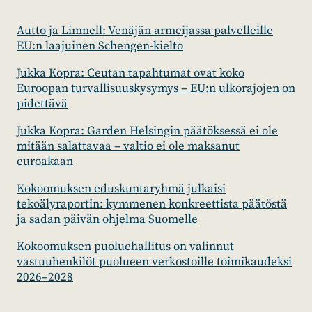
Autto ja Limnell: Venäjän armeijassa palvelleille
EU:n laajuinen Schengen-kielto
Jukka Kopra: Ceutan tapahtumat ovat koko
Euroopan turvallisuuskysymys – EU:n ulkorajojen on
pidettävä
Jukka Kopra: Garden Helsingin päätöksessä ei ole
mitään salattavaa – valtio ei ole maksanut
euroakaan
Kokoomuksen eduskuntaryhmä julkaisi
tekoälyraportin: kymmenen konkreettista päätöstä
ja sadan päivän ohjelma Suomelle
Kokoomuksen puoluehallitus on valinnut
vastuuhenkilöt puolueen verkostoille toimikaudeksi
2026–2028