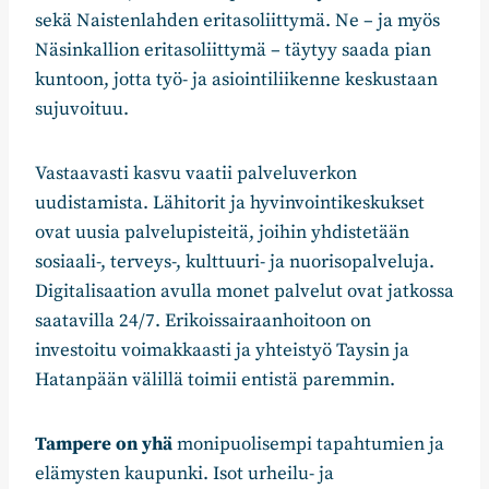
sekä Naistenlahden eritasoliittymä. Ne – ja myös
Näsinkallion eritasoliittymä – täytyy saada pian
kuntoon, jotta työ- ja asiointiliikenne keskustaan
sujuvoituu.
Vastaavasti kasvu vaatii palveluverkon
uudistamista. Lähitorit ja hyvinvointikeskukset
ovat uusia palvelupisteitä, joihin yhdistetään
sosiaali-, terveys-, kulttuuri- ja nuorisopalveluja.
Digitalisaation avulla monet palvelut ovat jatkossa
saatavilla 24/7. Erikoissairaanhoitoon on
investoitu voimakkaasti ja yhteistyö Taysin ja
Hatanpään välillä toimii entistä paremmin.
Tampere on yhä
monipuolisempi tapahtumien ja
elämysten kaupunki. Isot urheilu- ja