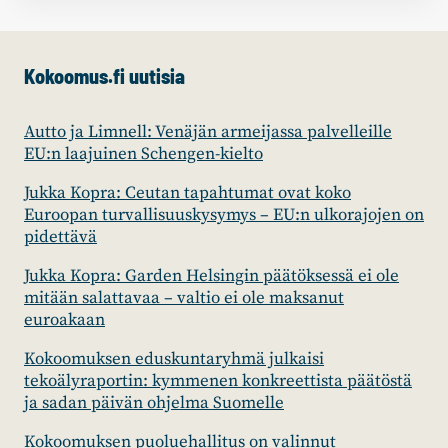
Kokoomus.fi uutisia
Autto ja Limnell: Venäjän armeijassa palvelleille
EU:n laajuinen Schengen-kielto
Jukka Kopra: Ceutan tapahtumat ovat koko
Euroopan turvallisuuskysymys – EU:n ulkorajojen on
pidettävä
Jukka Kopra: Garden Helsingin päätöksessä ei ole
mitään salattavaa – valtio ei ole maksanut
euroakaan
Kokoomuksen eduskuntaryhmä julkaisi
tekoälyraportin: kymmenen konkreettista päätöstä
ja sadan päivän ohjelma Suomelle
Kokoomuksen puoluehallitus on valinnut