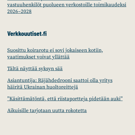
vastuuhenkilöt puolueen verkostoille toimikaudeksi
2026–2028
Verkkouutiset.fi
Suosittu koirarotu ei sovi jokaiseen kotiin,
vaatimukset voivat yllättää
Tältä näyttää syksyn sää
Asiantuntija: Räjähdedrooni saattoi olla yritys
häiritä Ukrainan huoltoreittejä
”Käsittämätöntä, että riistaportteja pidetään auki”
Aikuisille tarjotaan uutta rokotetta