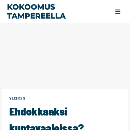
Siirry
KOKOOMUS
sisältöön
TAMPEREELLA
YLEINEN
Ehdokkaaksi
kuntavaaleissa?