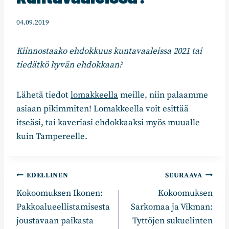
04.09.2019
Kiinnostaako ehdokkuus kuntavaaleissa 2021 tai
tiedätkö hyvän ehdokkaan?
Lähetä tiedot
lomakkeella
meille, niin palaamme
asiaan pikimmiten! Lomakkeella voit esittää
itseäsi, tai kaveriasi ehdokkaaksi myös muualle
kuin Tampereelle.
Artikkelien
EDELLINEN
SEURAAVA
Kokoomuksen Ikonen:
Kokoomuksen
selaus
Pakkoalueellistamisesta
Sarkomaa ja Vikman:
joustavaan paikasta
Tyttöjen sukuelinten