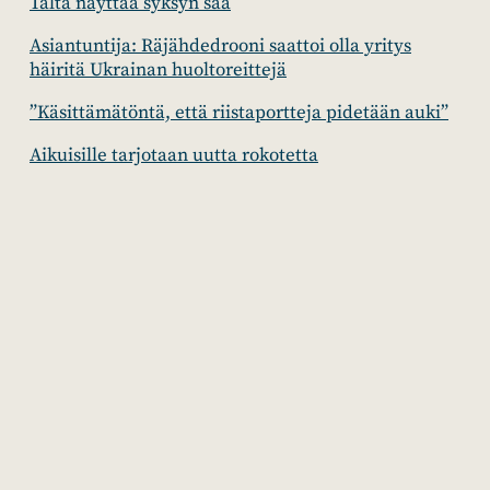
Tältä näyttää syksyn sää
Asiantuntija: Räjähdedrooni saattoi olla yritys
häiritä Ukrainan huoltoreittejä
”Käsittämätöntä, että riistaportteja pidetään auki”
Aikuisille tarjotaan uutta rokotetta