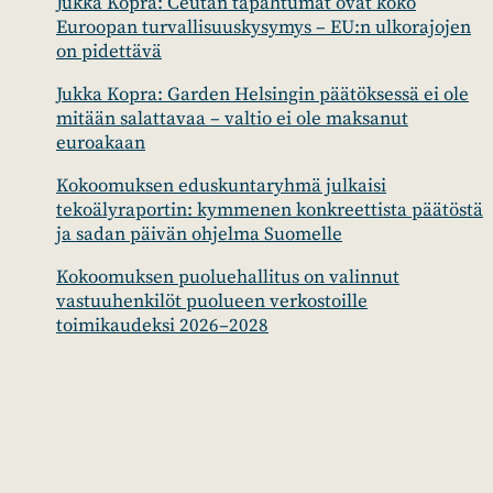
Jukka Kopra: Ceutan tapahtumat ovat koko
Euroopan turvallisuuskysymys – EU:n ulkorajojen
on pidettävä
Jukka Kopra: Garden Helsingin päätöksessä ei ole
mitään salattavaa – valtio ei ole maksanut
euroakaan
Kokoomuksen eduskuntaryhmä julkaisi
tekoälyraportin: kymmenen konkreettista päätöstä
ja sadan päivän ohjelma Suomelle
Kokoomuksen puoluehallitus on valinnut
vastuuhenkilöt puolueen verkostoille
toimikaudeksi 2026–2028