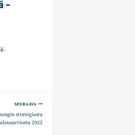
ä –
lä
.
SEURAAVA
ngin strategiasta
talousarviosta 2022