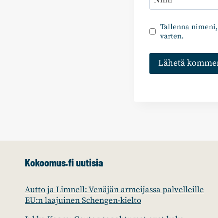
Tallenna nimeni,
varten.
Kokoomus.fi uutisia
Autto ja Limnell: Venäjän armeijassa palvelleille
EU:n laajuinen Schengen-kielto