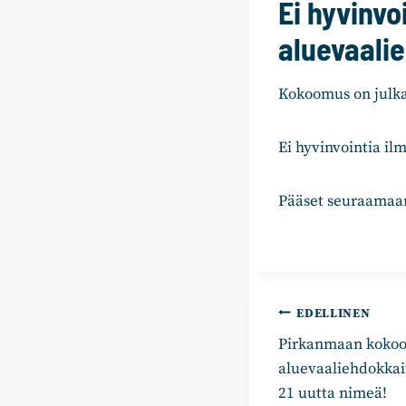
Ei hyvinvo
aluevaalie
Kokoomus on julka
Ei hyvinvointia il
Pääset seuraamaan
Artikkelie
EDELLINEN
Pirkanmaan kokoo
selaus
aluevaaliehdokka
21 uutta nimeä!