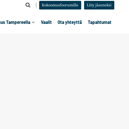
Kokoomusfoorumille
Liity jäseneksi
us Tampereella
Vaalit
Ota yhteyttä
Tapahtumat