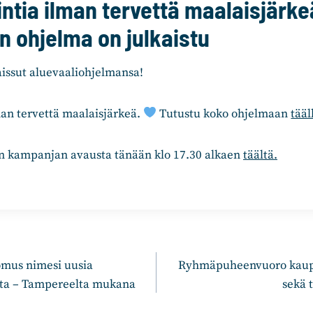
intia ilman tervettä maalaisjärke
n ohjelma on julkaistu
issut aluevaaliohjelmansa!
man tervettä maalaisjärkeä.
Tutustu koko ohjelmaan
tääl
 kampanjan avausta tänään klo 17.30 alkaen
täältä.
n
mus nimesi uusia
Ryhmäpuheenvuoro kaupu
ita – Tampereelta mukana
sekä 