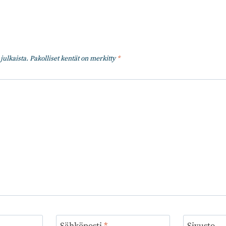
julkaista.
Pakolliset kentät on merkitty
*
Sähköposti
*
Sivusto