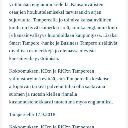
yrittämään englannin kielellä. Kansainvälisten
osaajien houkuttelemiseksi tarvitaankin arjen
sujuvuutta. Tampereella jo toimiva kansainvälinen
koulu on hyvä esimerkki siitä, kuinka englannin kieli
ja kansainvälisyys huomioidaan kaupungissa. Lisäksi
Smart Tampere -hanke ja Business Tampere sisältävät
oivallisia esimerkkejä jo olemassa olevista
kansainvälisyystoimista.
Kokoomuksen, KD:n ja RKP:n Tampereen
valtuustoryhmä esittää, että Tampereella keskeiset
arkipäivän tärkeät palvelut tulisi olla saatavana
suomen ja ruotsin kielien rinnalla
kustannustehokkaasti tuotettuna myös englanniksi.
Tampereella 17.9.2018
Kokoomuksen, KD:n ja RKP:n Tampereen