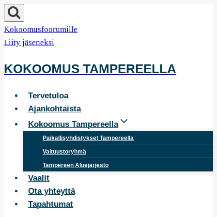
Siirry
sisältöön
Kokoomusfoorumille
Liity jäseneksi
KOKOOMUS TAMPEREELLA
Tervetuloa
Ajankohtaista
Kokoomus Tampereella
Paikallisyhdistykset Tampereella
Valtuustoryhmä
Tampereen Aluejärjestö
Vaalit
Ota yhteyttä
Tapahtumat