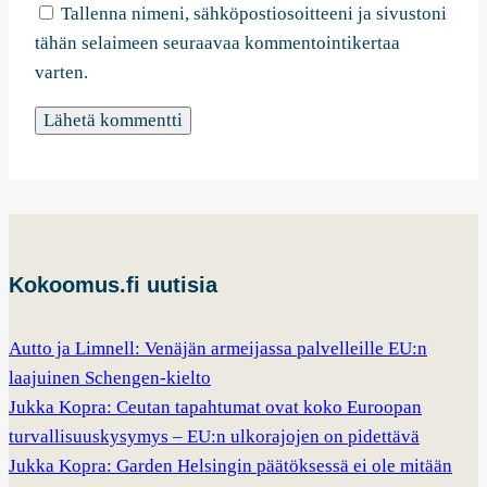
Tallenna nimeni, sähköpostiosoitteeni ja sivustoni
tähän selaimeen seuraavaa kommentointikertaa
varten.
Kokoomus.fi uutisia
Autto ja Limnell: Venäjän armeijassa palvelleille EU:n
laajuinen Schengen-kielto
Jukka Kopra: Ceutan tapahtumat ovat koko Euroopan
turvallisuuskysymys – EU:n ulkorajojen on pidettävä
Jukka Kopra: Garden Helsingin päätöksessä ei ole mitään