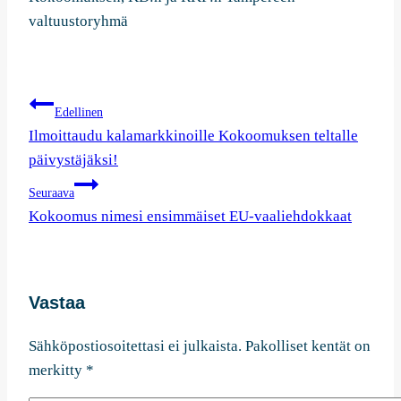
valtuustoryhmä
Artikkelien
Edellinen
selaus
Ilmoittaudu kalamarkkinoille Kokoomuksen teltalle
päivystäjäksi!
Seuraava
Kokoomus nimesi ensimmäiset EU-vaaliehdokkaat
Vastaa
Sähköpostiosoitettasi ei julkaista.
Pakolliset kentät on
merkitty
*