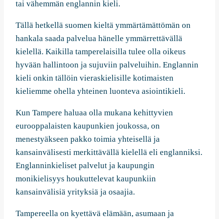
tai vähemmän englannin kieli.
Tällä hetkellä suomen kieltä ymmärtämättömän on
hankala saada palvelua hänelle ymmärrettävällä
kielellä. Kaikilla tamperelaisilla tulee olla oikeus
hyvään hallintoon ja sujuviin palveluihin. Englannin
kieli onkin tällöin vieraskielisille kotimaisten
kieliemme ohella yhteinen luonteva asiointikieli.
Kun Tampere haluaa olla mukana kehittyvien
eurooppalaisten kaupunkien joukossa, on
menestyäkseen pakko toimia yhteisellä ja
kansainvälisesti merkittävällä kielellä eli englanniksi.
Englanninkieliset palvelut ja kaupungin
monikielisyys houkuttelevat kaupunkiin
kansainvälisiä yrityksiä ja osaajia.
Tampereella on kyettävä elämään, asumaan ja