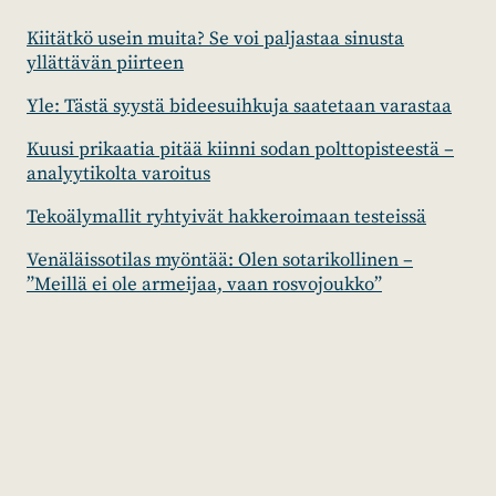
Kiitätkö usein muita? Se voi paljastaa sinusta
yllättävän piirteen
Yle: Tästä syystä bideesuihkuja saatetaan varastaa
Kuusi prikaatia pitää kiinni sodan polttopisteestä –
analyytikolta varoitus
Tekoälymallit ryhtyivät hakkeroimaan testeissä
Venäläissotilas myöntää: Olen sotarikollinen –
”Meillä ei ole armeijaa, vaan rosvojoukko”