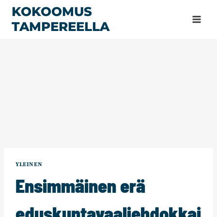
Siirry
KOKOOMUS
sisältöön
TAMPEREELLA
YLEINEN
Ensimmäinen erä
eduskuntavaaliehdokkai