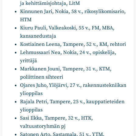
ja kehittämisjohtaja, LitM
Kinnunen Jari, Nokia, 58 v., rikosylikomisario,
HTM
Kiuru Pauli, Valkeakoski, 55 v., FM, MBA,
kansanedustaja
Kostiainen Leena, Tampere, 52 v., KM, rehtori
Lehmussaari Nea, Nokia, 24 v., opiskelija,
yrittäjä
Markkanen Jouni, Tampere, 31 v., KTM,
poliittinen sihteeri
Ojares Juho, Ylöjärvi, 27 v., rakennustekniikan
ylioppilas
Rajala Petri, Tampere, 25 v., kauppatieteiden
ylioppilas
Sasi Ilkka, Tampere, 32 v., HTK,
valtuustoryhmän pj
Satonen Arto, Sastamala, 51 v., YTM,