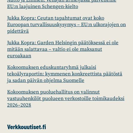
Autto ja Limnell: Venäjän armeijassa palvelleille
EU:n laajuinen Schengen-kielto
Jukka Kopra: Ceutan tapahtumat ovat koko
Euroopan turvallisuuskysymys – EU:n ulkorajojen on
pidettävä
Jukka Kopra: Garden Helsingin päätöksessä ei ole
mitään salattavaa – valtio ei ole maksanut
euroakaan
Kokoomuksen eduskuntaryhmä julkaisi
tekoälyraportin: kymmenen konkreettista päätöstä
ja sadan päivän ohjelma Suomelle
Kokoomuksen puoluehallitus on valinnut
vastuuhenkilöt puolueen verkostoille toimikaudeksi
2026–2028
Verkkouutiset.fi