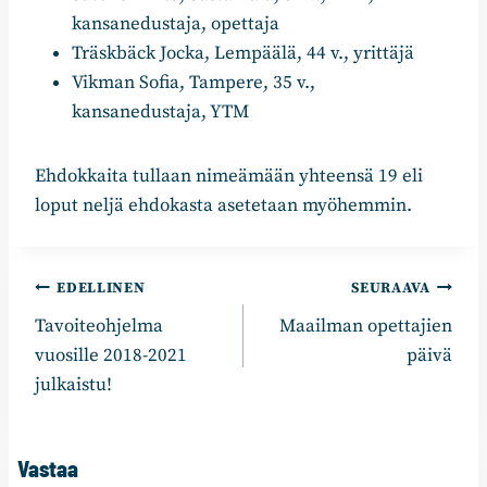
kansanedustaja, opettaja
Träskbäck Jocka, Lempäälä, 44 v., yrittäjä
Vikman Sofia, Tampere, 35 v.,
kansanedustaja, YTM
Ehdokkaita tullaan nimeämään yhteensä 19 eli
loput neljä ehdokasta asetetaan myöhemmin.
Artikkelien
EDELLINEN
SEURAAVA
Tavoiteohjelma
Maailman opettajien
selaus
vuosille 2018-2021
päivä
julkaistu!
Vastaa