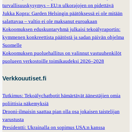
turvallisuuskysymys – EU:n ulkorajojen on pidettävä
Jukka Kopra: Garden Helsingin päätöksessä ei ole mitään
salattavaa – valtio ei ole maksanut euroakaan
Kokoomuksen eduskuntaryhmä julkaisi tekoälyraportin:
kymmenen konkreettista päätöstä ja sadan päivän ohjelma
Suomelle
Kokoomuksen puoluehallitus on valinnut vastuuhenkilöt
puolueen verkostoille toimikaudeksi 2026–2028
Verkkouutiset.fi
Tutkimus: Tekoälychatbotit hämärtävät äänestäjien omia
poliittisia näkemyksiä
Drooni-ilmaisin saattaa pian olla osa jokaisen taistelijan
varustusta
Presidentti: Ukrainalla on sopimus USA:n kanssa