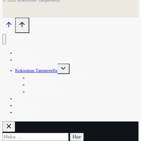
© 2026 Kokoomus Tampereella
Tervetuloa
Ajankohtaista
Toggle
Kokoomus Tampereella
child
menu
Paikallisyhdistykset Tampereella
Valtuustoryhmä
Tampereen Aluejärjestö
Vaalit
Ota yhteyttä
Tapahtumat
Haku: