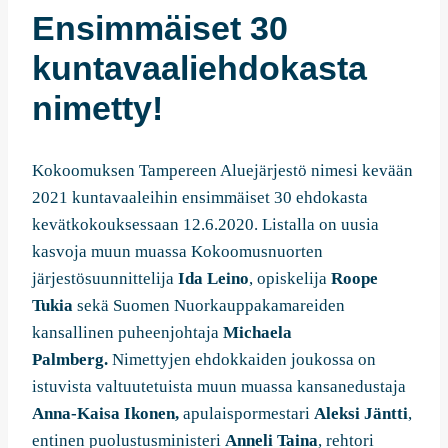
Ensimmäiset 30
kuntavaaliehdokasta
nimetty!
Kokoomuksen Tampereen Aluejärjestö nimesi kevään
2021 kuntavaaleihin ensimmäiset 30 ehdokasta
kevätkokouksessaan 12.6.2020. Listalla on uusia
kasvoja muun muassa Kokoomusnuorten
järjestösuunnittelija
Ida Leino
, opiskelija
Roope
Tukia
sekä Suomen Nuorkauppakamareiden
kansallinen puheenjohtaja
Michaela
Palmberg.
Nimettyjen ehdokkaiden joukossa on
istuvista valtuutetuista muun muassa kansanedustaja
Anna-Kaisa Ikonen,
apulaispormestari
Aleksi Jäntti
,
entinen puolustusministeri
Anneli Taina
, rehtori