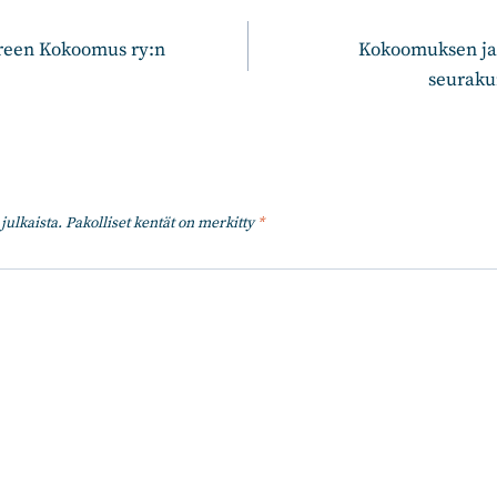
n
reen Kokoomus ry:n
Kokoomuksen ja
seuraku
julkaista.
Pakolliset kentät on merkitty
*