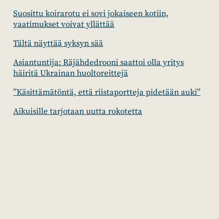
Suosittu koirarotu ei sovi jokaiseen kotiin,
vaatimukset voivat yllättää
Tältä näyttää syksyn sää
Asiantuntija: Räjähdedrooni saattoi olla yritys
häiritä Ukrainan huoltoreittejä
”Käsittämätöntä, että riistaportteja pidetään auki”
Aikuisille tarjotaan uutta rokotetta