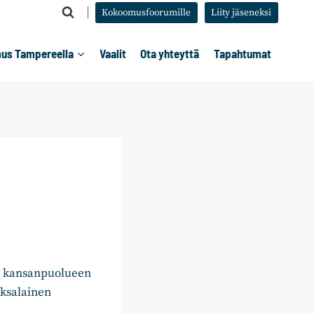
Kokoomusfoorumille
Liity jäseneksi
us Tampereella
Vaalit
Ota yhteyttä
Tapahtumat
n kansanpuolueen
aksalainen