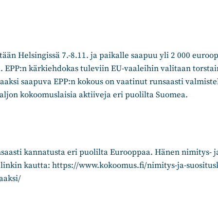
ään Helsingissä 7.-8.11. ja paikalle saapuu yli 2 000 euroo
. EPP:n kärkiehdokas tuleviin EU-vaaleihin valitaan torstai
ksi saapuva EPP:n kokous on vaatinut runsaasti valmistelu
paljon kokoomuslaisia aktiiveja eri puolilta Suomea.
saasti kannatusta eri puolilta Eurooppaa. Hänen nimitys- ja
 linkin kautta: https://www.kokoomus.fi/nimitys-ja-suositus
aaksi/