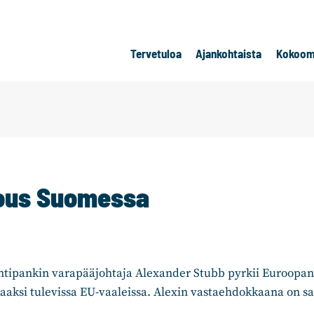
Tervetuloa
Ajankohtaista
Kokoom
ous Suomessa
ntipankin varapääjohtaja Alexander Stubb pyrkii Euroopa
aaksi tulevissa EU-vaaleissa. Alexin vastaehdokkaana on s