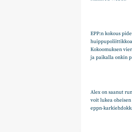
EPP:n kokous pidet
huippupoliittikkoa
Kokoomuksen vieraa
ja paikalla onkin 
Alex on saanut run
voit lukea oheisen
eppn-karkiehdokk