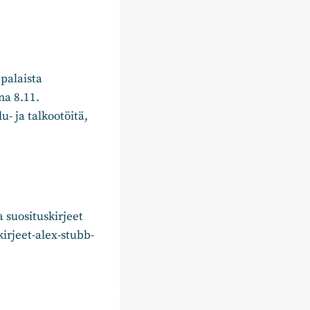
ppalaista
na 8.11.
- ja talkootöitä,
 suosituskirjeet
kirjeet-alex-stubb-