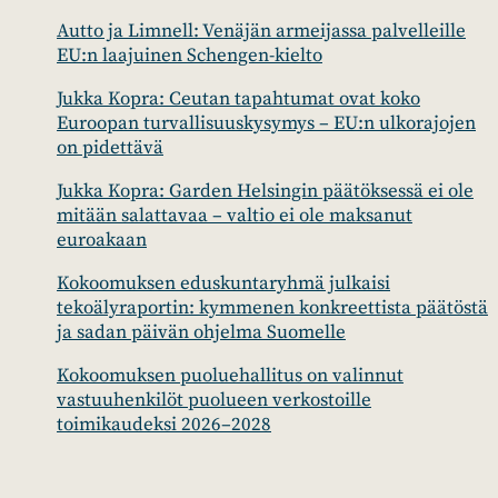
Autto ja Limnell: Venäjän armeijassa palvelleille
EU:n laajuinen Schengen-kielto
Jukka Kopra: Ceutan tapahtumat ovat koko
Euroopan turvallisuuskysymys – EU:n ulkorajojen
on pidettävä
Jukka Kopra: Garden Helsingin päätöksessä ei ole
mitään salattavaa – valtio ei ole maksanut
euroakaan
Kokoomuksen eduskuntaryhmä julkaisi
tekoälyraportin: kymmenen konkreettista päätöstä
ja sadan päivän ohjelma Suomelle
Kokoomuksen puoluehallitus on valinnut
vastuuhenkilöt puolueen verkostoille
toimikaudeksi 2026–2028