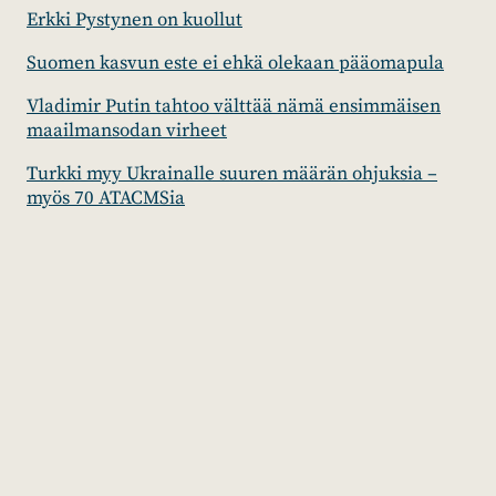
Erkki Pystynen on kuollut
Suomen kasvun este ei ehkä olekaan pääomapula
Vladimir Putin tahtoo välttää nämä ensimmäisen
maailmansodan virheet
Turkki myy Ukrainalle suuren määrän ohjuksia –
myös 70 ATACMSia