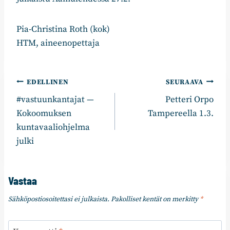
Pia-Christina Roth (kok)
HTM, aineenopettaja
Artikkelien
EDELLINEN
SEURAAVA
#vastuunkantajat —
Petteri Orpo
selaus
Kokoomuksen
Tampereella 1.3.
kuntavaaliohjelma
julki
Vastaa
Sähköpostiosoitettasi ei julkaista.
Pakolliset kentät on merkitty
*