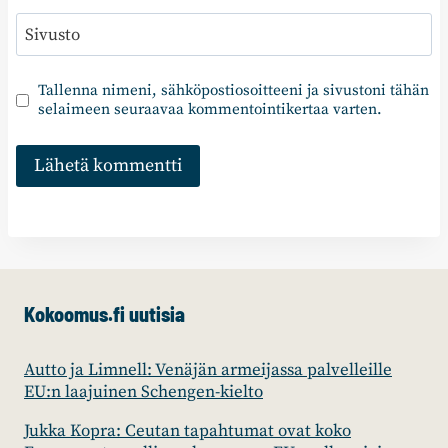
Sivusto
Tallenna nimeni, sähköpostiosoitteeni ja sivustoni tähän
selaimeen seuraavaa kommentointikertaa varten.
Kokoomus.fi uutisia
Autto ja Limnell: Venäjän armeijassa palvelleille
EU:n laajuinen Schengen-kielto
Jukka Kopra: Ceutan tapahtumat ovat koko