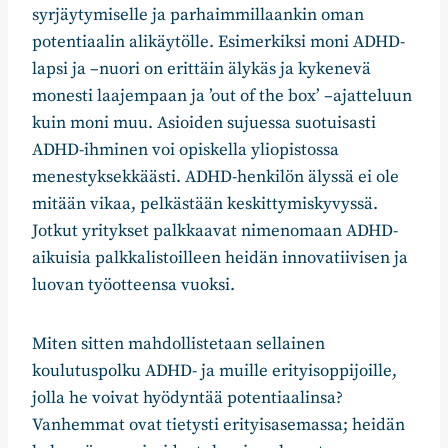
syrjäytymiselle ja parhaimmillaankin oman
potentiaalin alikäytölle. Esimerkiksi moni ADHD-
lapsi ja –nuori on erittäin älykäs ja kykenevä
monesti laajempaan ja ’out of the box’ –ajatteluun
kuin moni muu. Asioiden sujuessa suotuisasti
ADHD-ihminen voi opiskella yliopistossa
menestyksekkäästi. ADHD-henkilön älyssä ei ole
mitään vikaa, pelkästään keskittymiskyvyssä.
Jotkut yritykset palkkaavat nimenomaan ADHD-
aikuisia palkkalistoilleen heidän innovatiivisen ja
luovan työotteensa vuoksi.
Miten sitten mahdollistetaan sellainen
koulutuspolku ADHD- ja muille erityisoppijoille,
jolla he voivat hyödyntää potentiaalinsa?
Vanhemmat ovat tietysti erityisasemassa; heidän