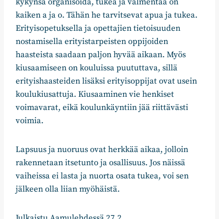
kykynsä organisoida, tukea ja valmentaa on
kaiken a ja o. Tähän he tarvitsevat apua ja tukea.
Erityisopetuksella ja opettajien tietoisuuden
nostamisella erityistarpeisten oppijoiden
haasteista saadaan paljon hyvää aikaan. Myös
kiusaamiseen on kouluissa puututtava, sillä
erityishaasteiden lisäksi erityisoppijat ovat usein
koulukiusattuja. Kiusaaminen vie henkiset
voimavarat, eikä koulunkäyntiin jää riittävästi
voimia.
Lapsuus ja nuoruus ovat herkkää aikaa, jolloin
rakennetaan itsetunto ja osallisuus. Jos näissä
vaiheissa ei lasta ja nuorta osata tukea, voi sen
jälkeen olla liian myöhäistä.
Julkaistu Aamulehdessä 27.2.