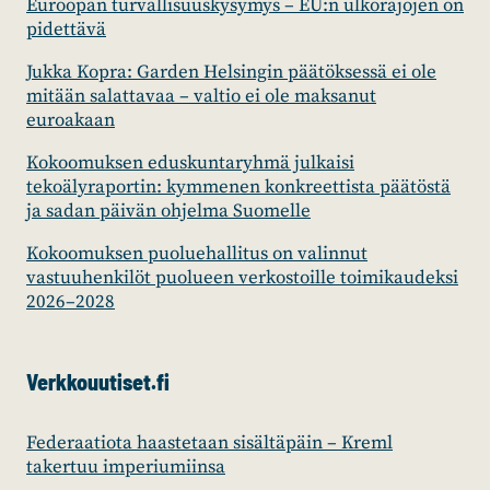
Euroopan turvallisuuskysymys – EU:n ulkorajojen on
pidettävä
Jukka Kopra: Garden Helsingin päätöksessä ei ole
mitään salattavaa – valtio ei ole maksanut
euroakaan
Kokoomuksen eduskuntaryhmä julkaisi
tekoälyraportin: kymmenen konkreettista päätöstä
ja sadan päivän ohjelma Suomelle
Kokoomuksen puoluehallitus on valinnut
vastuuhenkilöt puolueen verkostoille toimikaudeksi
2026–2028
Verkkouutiset.fi
Federaatiota haastetaan sisältäpäin – Kreml
takertuu imperiumiinsa