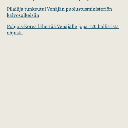
Pilailija tunkeutui Venäjän puolustusministeriön
kalvosulkeisiin
Pohjois-Korea lähettää Venäjälle jopa 120 ballistista
ohjusta