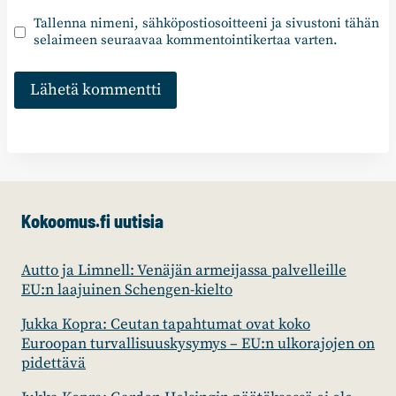
Tallenna nimeni, sähköpostiosoitteeni ja sivustoni tähän
selaimeen seuraavaa kommentointikertaa varten.
Kokoomus.fi uutisia
Autto ja Limnell: Venäjän armeijassa palvelleille
EU:n laajuinen Schengen-kielto
Jukka Kopra: Ceutan tapahtumat ovat koko
Euroopan turvallisuuskysymys – EU:n ulkorajojen on
pidettävä