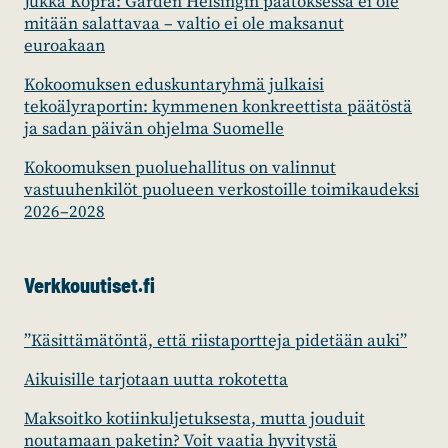
Jukka Kopra: Garden Helsingin päätöksessä ei ole
mitään salattavaa – valtio ei ole maksanut
euroakaan
Kokoomuksen eduskuntaryhmä julkaisi
tekoälyraportin: kymmenen konkreettista päätöstä
ja sadan päivän ohjelma Suomelle
Kokoomuksen puoluehallitus on valinnut
vastuuhenkilöt puolueen verkostoille toimikaudeksi
2026–2028
Verkkouutiset.fi
”Käsittämätöntä, että riistaportteja pidetään auki”
Aikuisille tarjotaan uutta rokotetta
Maksoitko kotiinkuljetuksesta, mutta jouduit
noutamaan paketin? Voit vaatia hyvitystä