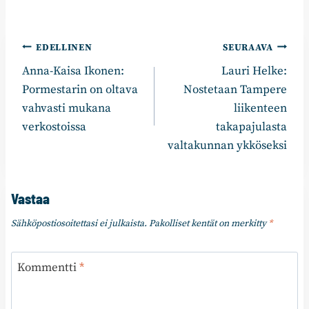
Artikkelien
EDELLINEN
SEURAAVA
Anna-Kaisa Ikonen:
Lauri Helke:
selaus
Pormestarin on oltava
Nostetaan Tampere
vahvasti mukana
liikenteen
verkostoissa
takapajulasta
valtakunnan ykköseksi
Vastaa
Sähköpostiosoitettasi ei julkaista.
Pakolliset kentät on merkitty
*
Kommentti
*