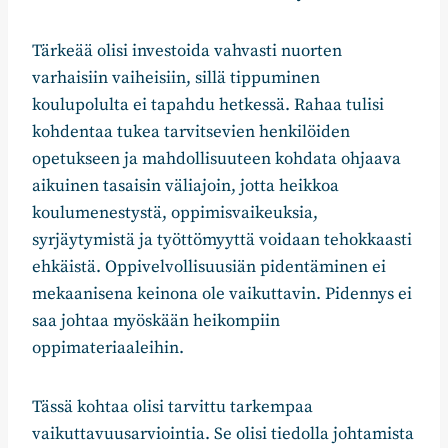
Tärkeää olisi investoida vahvasti nuorten
varhaisiin vaiheisiin, sillä tippuminen
koulupolulta ei tapahdu hetkessä. Rahaa tulisi
kohdentaa tukea tarvitsevien henkilöiden
opetukseen ja mahdollisuuteen kohdata ohjaava
aikuinen tasaisin väliajoin, jotta heikkoa
koulumenestystä, oppimisvaikeuksia,
syrjäytymistä ja työttömyyttä voidaan tehokkaasti
ehkäistä. Oppivelvollisuusiän pidentäminen ei
mekaanisena keinona ole vaikuttavin. Pidennys ei
saa johtaa myöskään heikompiin
oppimateriaaleihin.
Tässä kohtaa olisi tarvittu tarkempaa
vaikuttavuusarviointia. Se olisi tiedolla johtamista