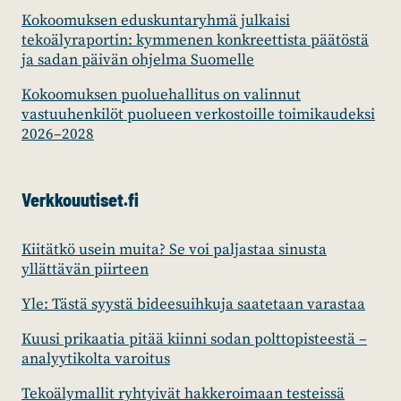
Kokoomuksen eduskuntaryhmä julkaisi
tekoälyraportin: kymmenen konkreettista päätöstä
ja sadan päivän ohjelma Suomelle
Kokoomuksen puoluehallitus on valinnut
vastuuhenkilöt puolueen verkostoille toimikaudeksi
2026–2028
Verkkouutiset.fi
Kiitätkö usein muita? Se voi paljastaa sinusta
yllättävän piirteen
Yle: Tästä syystä bideesuihkuja saatetaan varastaa
Kuusi prikaatia pitää kiinni sodan polttopisteestä –
analyytikolta varoitus
Tekoälymallit ryhtyivät hakkeroimaan testeissä