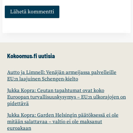
Kokoomus.fi uutisia
Autto ja Limnell: Venäjän armeijassa palvelleille
EU:n laajuinen Schengen-kielto
Jukka Kopra: Ceutan tapahtumat ovat koko
Euroopan turvallisuuskysymys – EU:n ulkorajojen on
pidettävä
Jukka Kopra: Garden Helsingin päätöksessä ei ole
mitään salattavaa – valtio ei ole maksanut
euroakaan