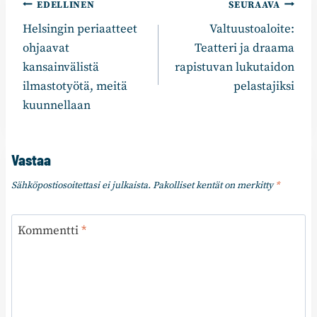
Artikkelien
EDELLINEN
SEURAAVA
Helsingin periaatteet
Valtuustoaloite:
selaus
ohjaavat
Teatteri ja draama
kansainvälistä
rapistuvan lukutaidon
ilmastotyötä, meitä
pelastajiksi
kuunnellaan
Vastaa
Sähköpostiosoitettasi ei julkaista.
Pakolliset kentät on merkitty
*
Kommentti
*