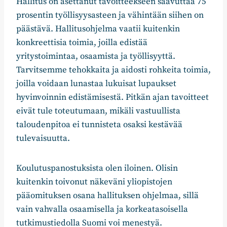
Hallitus on asettanut tavoitteekseen saavuttaa 75
prosentin työllisyysasteen ja vähintään siihen on
päästävä. Hallitusohjelma vaatii kuitenkin
konkreettisia toimia, joilla edistää
yritystoimintaa, osaamista ja työllisyyttä.
Tarvitsemme tehokkaita ja aidosti rohkeita toimia,
joilla voidaan lunastaa lukuisat lupaukset
hyvinvoinnin edistämisestä. Pitkän ajan tavoitteet
eivät tule toteutumaan, mikäli vastuullista
taloudenpitoa ei tunnisteta osaksi kestävää
tulevaisuutta.
Koulutuspanostuksista olen iloinen. Olisin
kuitenkin toivonut näkeväni yliopistojen
pääomituksen osana hallituksen ohjelmaa, sillä
vain vahvalla osaamisella ja korkeatasoisella
tutkimustiedolla Suomi voi menestyä.