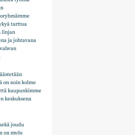
an
ustoryhmämme
ykyä tarttua
 linjan
na ja johtavana
 vahvan
.
säästetään
ä on noin kolme
 että kaupunkimme
den keskuksena
mekä joudu
in on myös