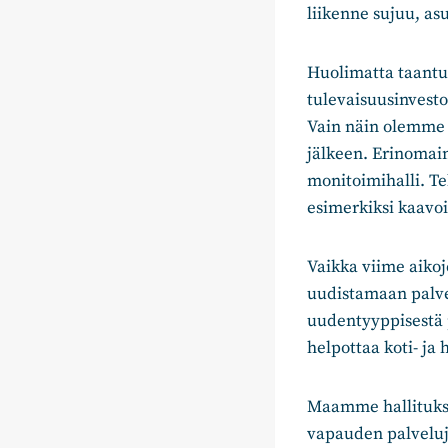
liikenne sujuu, asu
Huolimatta taantu
tulevaisuusinvesto
Vain näin olemme 
jälkeen. Erinomai
monitoimihalli. T
esimerkiksi kaavoi
Vaikka viime aikoje
uudistamaan palvel
uudentyyppisestä 
helpottaa koti- ja
Maamme hallitukse
vapauden palveluj