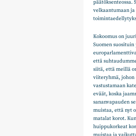
päätöksenteossa. 
velkaantumaan ja 
toimintaedellytyks
Kokoomus on juuri
Suomen suosituin 
europarlamenttiva
että suhtaudumme 
siitä, että meill
viiteryhmä, johon
vastustamaan kate
eväät, koska jaam
sananvapauden sekä
muistaa, että nyt 
matalat korot. Kun
huippukorkeat koro
muistaa ja vaikut