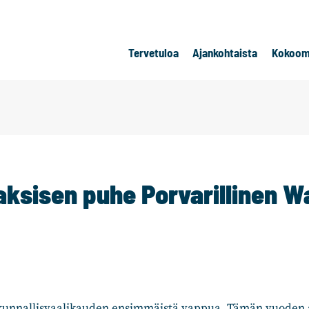
Tervetuloa
Ajankohtaista
Kokoom
raksisen puhe Porvarillinen 
unnallisvaalikauden ensimmäistä vappua. Tämän vuoden a