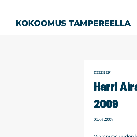
Siirry
sisältöön
KOKOOMUS TAMPEREELLA
YLEINEN
Harri Ai
2009
01.05.2009
Vietämme uuden k