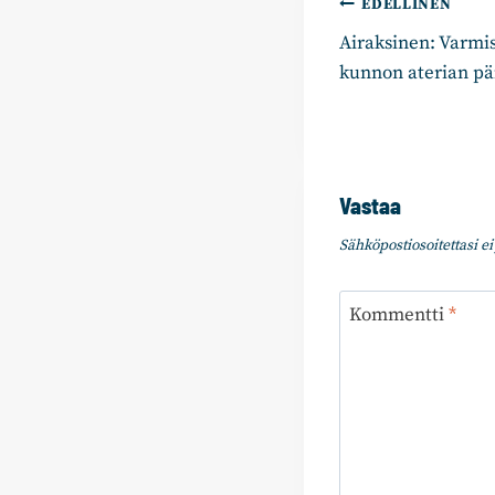
Artikkelie
EDELLINEN
Airaksinen: Varmi
selaus
kunnon aterian pä
Vastaa
Sähköpostiosoitettasi ei 
Kommentti
*