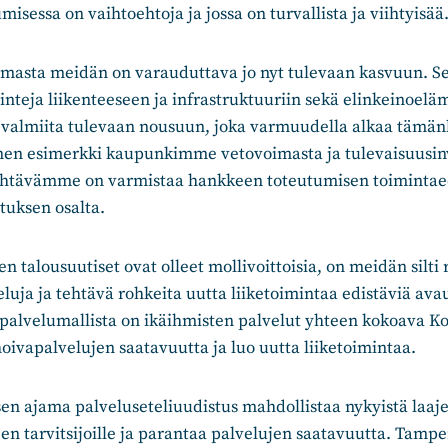
misessa on vaihtoehtoja ja jossa on turvallista ja viihtyisää
masta meidän on varauduttava jo nyt tulevaan kasvuun. Se
inteja liikenteeseen ja infrastruktuuriin sekä elinkeinoel
valmiita tulevaan nousuun, joka varmuudella alkaa tämä
nen esimerkki kaupunkimme vetovoimasta ja tulevaisuusin
ehtävämme on varmistaa hankkeen toteutumisen toimintae
tuksen osalta.
n talousuutiset ovat olleet mollivoittoisia, on meidän silti
uja ja tehtävä rohkeita uutta liiketoimintaa edistäviä ava
palvelumallista on ikäihmisten palvelut yhteen kokoava Kot
 hoivapalvelujen saatavuutta ja luo uutta liiketoimintaa.
n ajama palveluseteliuudistus mahdollistaa nykyistä laa
en tarvitsijoille ja parantaa palvelujen saatavuutta. Tam