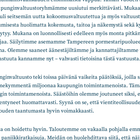
aupunginvaltuustoryhmämme uusiutui merkittävästi. Muka
uli seitsemän uutta kokoomusvaltuutettua ja myös valtu
umisesta huolimatta kokemusta, taitoa ja näkemystä sekä k
löytyy. Mukana on luonnollisesti edelleen myös monta pitkän
jaa. Säilytimme asemamme Tampereen pormestaripuoluee
ana. Olemme saaneet äänestäjiltämme ja kannattajiltamme
vastuuta kannamme nyt – vahvasti tietoisina tästä vastuusta
nvaltuusto teki toissa päivänä vaikeita päätöksiä, joilla 
lmekymmentä miljoonaa kaupungin toimintamenoista. Täm
gin toimintamenoista. Säästöihin olemme joutuneet siksi,
entyneet huomattavasti. Syynä on se, että vientiteollisuu
louden taantumasta hyvin voimakkaasti.
a on hoidettu hyvin. Taloutemme on vakaalla pohjalla em
aniikkiratkaisuja. Meidän on huolehdittava siitä, että nä