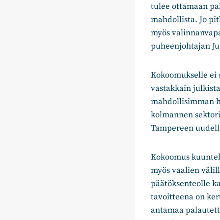
tulee ottamaan pal
mahdollista. Jo pi
myös valinnanvapa
puheenjohtajan Jut
Kokoomukselle ei s
vastakkain julkista
mahdollisimman hyvi
kolmannen sektori
Tampereen uudella
Kokoomus kuuntele
myös vaalien välil
päätöksenteolle k
tavoitteena on ker
antamaa palautetta