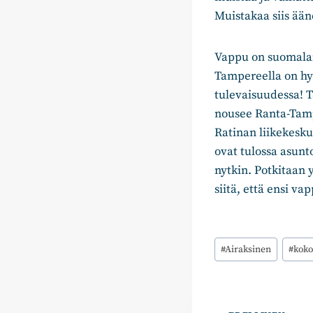
Muistakaa siis ää
Vappu on suomalai
Tampereella on hyv
tulevaisuudessa! T
nousee Ranta-Tamp
Ratinan liikekesku
ovat tulossa asunt
nytkin. Potkitaan 
siitä, että ensi 
Avainsanat:
#
Airaksinen
#
kok