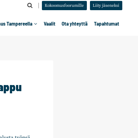
Kokoomusfoorumille
Liity jäseneksi
us Tampereella
Vaalit
Ota yhteyttä
Tapahtumat
Wappu
lusta työnsä