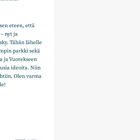
en eteen, että
– nyt ja
sky. Tähän lähelle
mpin parkki sekä
ea ja Vuorekseen
usia ideoita. Niin
uhtiin. Olen varma
le!