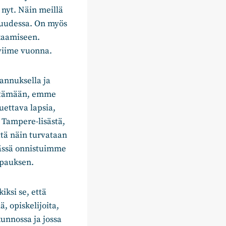
 nyt. Näin meillä
suudessa. On myös
kkaamiseen.
viime vuonna.
annuksella ja
ästämään, emme
uettava lapsia,
 Tampere-lisästä,
ttä näin turvataan
Tässä onnistuimme
pauksen.
ksi se, että
, opiskelijoita,
kunnossa ja jossa