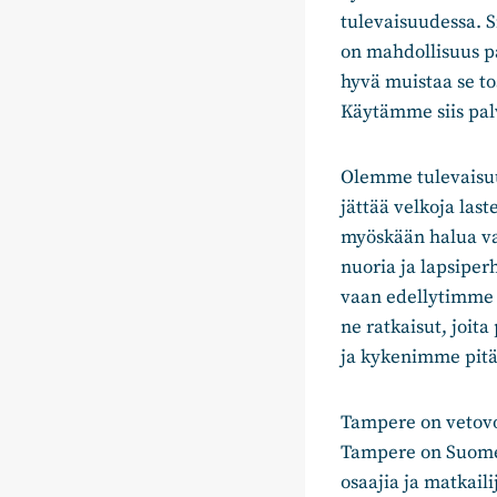
tulevaisuudessa. S
on mahdollisuus p
hyvä muistaa se to
Käytämme siis pal
Olemme tulevaisuu
jättää velkoja la
myöskään halua va
nuoria ja lapsipe
vaan edellytimme s
ne ratkaisut, joit
ja kykenimme pit
Tampere on vetovo
Tampere on Suomen 
osaajia ja matkaili