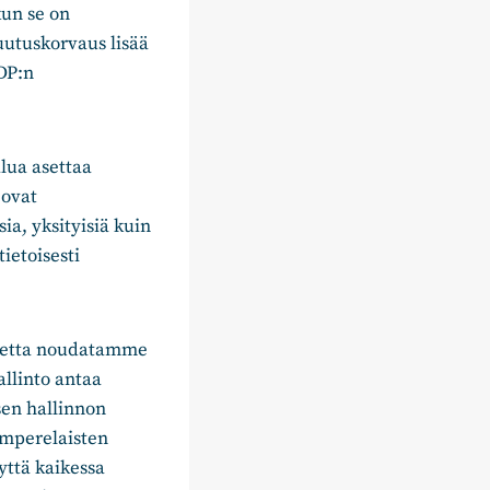
kun se on
kuutuskorvaus lisää
DP:n
lua asettaa
 ovat
ia, yksityisiä kuin
ietoisesti
atetta noudatamme
allinto antaa
sen hallinnon
amperelaisten
yttä kaikessa