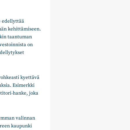
.
 edellyttää
ämän kehittämiseen.
nkin taantuman
vestoinnista on
dellytykset
 rohkeasti kyettävä
uksia. Esimerkki
itori-hanke, joka
jemman valinnan
pereen kaupunki