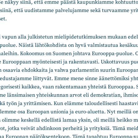
Se näkyy siinä, että emme päästä kaupunkiamme kohtuutt
siinä, että uudistamme palvelujamme sekä turvaamme yri
et.
 vapun alla julkistetun mielipidetutkimuksen mukaan edell
puolue. Näistä lähtökohdista on hyvä valmistautua kesäku
aleihin. Kokoomus on Suomen johtava Eurooppa-puolue. Ol
Eurooppaan myönteisesti ja rakentavasti. Uskottavuus pu
ä on osaavia ehdokkaita ja vahva parlamentin suurin Euroo
 edustajamme liittyvät. Emme mene sinne äänettömiksi yht
gorisesti kaikkea, vaan rakentamaan yhteistä Eurooppaa. S
me länsimaisen yhteiskunnan arvot eli demokratian, ihmis
 työn ja yrittämisen. Kun elämme taloudellisesti haastavi
olemme osa Euroopan unionia ja euro-aluetta. Nyt meillä on
 olimme keskellä edellistä lamaa yksin, oli meillä heikko m
t, jotka veivät ahdinkoon perheitä ja yrityksiä. Tämä mei
taa Euroopan päätöksentekoon. Tämä tapahtuu Eurooppa-va