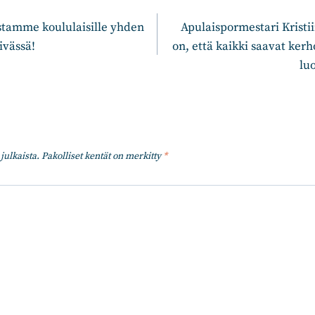
n
stamme koululaisille yhden
Apulaispormestari Kristii
ivässä!
on, että kaikki saavat ker
lu
julkaista.
Pakolliset kentät on merkitty
*