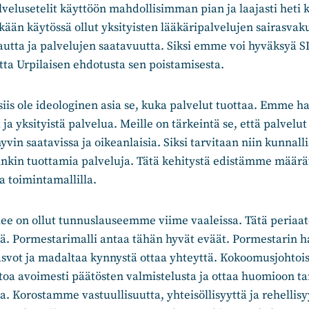
velusetelit käyttöön mahdollisimman pian ja laajasti heti 
tkään käytössä ollut yksityisten lääkäripalvelujen sairasva
utta ja palvelujen saatavuutta. Siksi emme voi hyväksyä S
ta Urpilaisen ehdotusta sen poistamisesta.
iis ole ideologinen asia se, kuka palvelut tuottaa. Emme ha
 ja yksityistä palvelua. Meille on tärkeintä se, että palvelut
n saatavissa ja oikeanlaisia. Siksi tarvitaan niin kunnallis
nkin tuottamia palveluja. Tätä kehitystä edistämme määrät
 toimintamallilla.
e on ollut tunnuslauseemme viime vaaleissa. Tätä peria
lä. Pormestarimalli antaa tähän hyvät eväät. Pormestarin h
asvot ja madaltaa kynnystä ottaa yhteyttä. Kokoomusjohtoi
toa avoimesti päätösten valmistelusta ja ottaa huomioon t
. Korostamme vastuullisuutta, yhteisöllisyyttä ja rehellisy