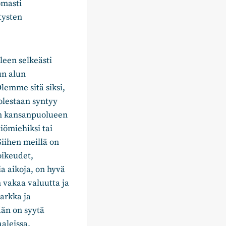
omasti
tysten
een selkeästi
un alun
emme sitä siksi,
olestaan syntyy
pan kansanpuolueen
iömiehiksi tai
iihen meillä on
oikeudet,
a aikoja, on hyvä
 vakaa valuutta ja
arkka ja
dän on syytä
aleissa.