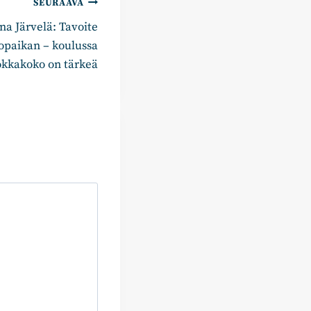
SEURAAVA
na Järvelä: Tavoite
hopaikan – koulussa
okkakoko on tärkeä