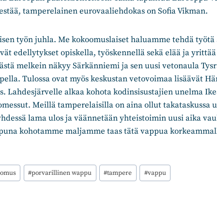
nestää, tamperelainen eurovaaliehdokas on Sofia Vikman.
sen työn juhla. Me kokoomuslaiset haluamme tehdä työtä s
ät edellytykset opiskella, työskennellä sekä elää ja yrittää 
ästä melkein näkyy Särkänniemi ja sen uusi vetonaula Tysr
ella. Tulossa ovat myös keskustan vetovoimaa lisäävät Hä
s. Lahdesjärvelle alkaa kohota kodinsisustajien unelma Ik
omessut. Meillä tamperelaisilla on aina ollut takataskussa u
yhdessä lama ulos ja väännetään yhteistoimin uusi aika va
vappuna kohotamme maljamme taas tätä vappua korkeammal
oomus
#
porvarillinen wappu
#
tampere
#
vappu