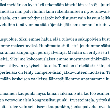
iksi meidän on kyettävä tekemään kipeitäkin säästöjä juuri
anostaa niin palveluihin kuin rakentamiseen myös tulevai
siasia, että nyt tehdyt säästöt kohdistuvat vain kasvun lei
veluihin tänä vuonna säästöjenkin jälkeen enemmän kuin 
spuolue. Siksi emme halua elää tulevien sukupolvien kust
stemme maksettaviksi. Huolimatta siitä, että joudumme sä
arantaa kaupungin peruspalveluja. Meidän on erityisesti t
rheitä. Siksi me kokoomuslaiset emme suostuneet tinkimään
en säilyvän nykyisellä tasolla. Tämä on tärkeää siksikin, e
a perheissä on tehty Tampere-lisän jatkuvuuteen luottaen. 
ämään keskeisen vaaleissa äänestäjillemme antamamme lu
imainen kaupunki myös laman aikana. Siitä kertoo esimerki
vetovoimaisin kongressikaupunki. Investointeja, yrityksiä
joita tulee vain sellaiseen kaupunkiin, jonka palvelut ovat 