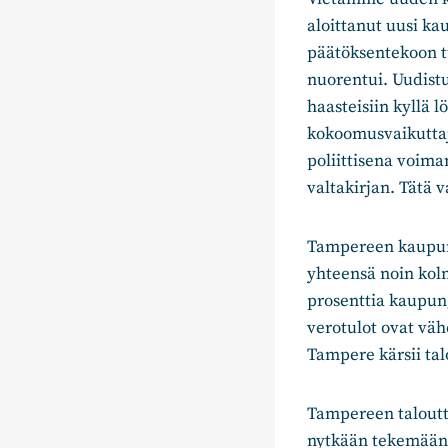
aloittanut uusi k
päätöksentekoon t
nuorentui. Uudist
haasteisiin kyllä 
kokoomusvaikutta
poliittisena voim
valtakirjan. Tätä 
Tampereen kaupungi
yhteensä noin ko
prosenttia kaupun
verotulot ovat väh
Tampere kärsii ta
Tampereen taloutt
nytkään tekemään p