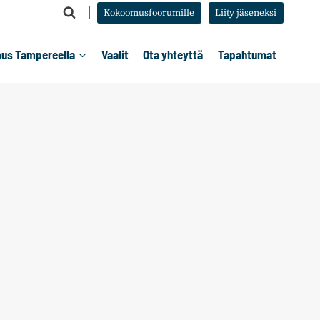
Kokoomusfoorumille
Liity jäseneksi
us Tampereella
Vaalit
Ota yhteyttä
Tapahtumat