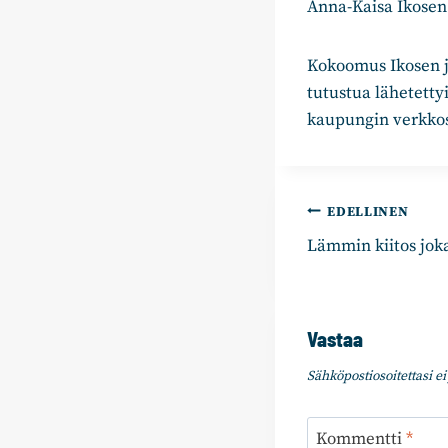
Anna-Kaisa Ikosen 
Kokoomus Ikosen jo
tutustua lähetett
kaupungin verkkos
Artikkelie
EDELLINEN
Lämmin kiitos joka
selaus
Vastaa
Sähköpostiosoitettasi ei 
Kommentti
*