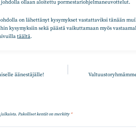
johdolla ollaan aloitettu pormestariohjelmaneuvottelut.
hdolla on lähettänyt kysymykset vastattaviksi tänään muill
yihin kysymyksiin sekä päästä vaikuttamaan myös vastaamal
ivuilla
täältä
.
n
iselle äänestäjälle!
Valtuustoryhmämme 
julkaista.
Pakolliset kentät on merkitty
*