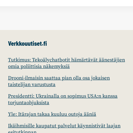
Verkkouutiset.fi
Tutkimus: Tekoälychatbotit hämärtävät äänestäjien
omia poliittisia näkemyksiä
Drooni-ilmaisin saattaa pian olla osa jokaisen
taistelijan varustusta
Presidentti: Ukrainalla on sopimus USA:n kanssa
torjuntaohjuksista
Yle: Itärajan takaa kuuluu outoja ääniä
Ikäihmisille kaupatut palvelut käynnistivät laajan
esitutkinnan