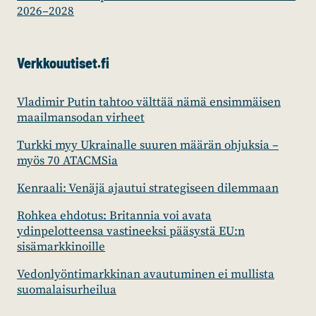
2026–2028
Verkkouutiset.fi
Vladimir Putin tahtoo välttää nämä ensimmäisen
maailmansodan virheet
Turkki myy Ukrainalle suuren määrän ohjuksia –
myös 70 ATACMSia
Kenraali: Venäjä ajautui strategiseen dilemmaan
Rohkea ehdotus: Britannia voi avata
ydinpelotteensa vastineeksi pääsystä EU:n
sisämarkkinoille
Vedonlyöntimarkkinan avautuminen ei mullista
suomalaisurheilua