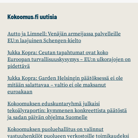
Kokoomus.fi uutisia
Autto ja Limnell: Venäjän armeijassa palvelleille
EU:n laajuinen Schengen-kielto
Jukka Kopra: Ceutan tapahtumat ovat koko
Euroopan turvallisuuskysymys – EU:n ulkorajojen on
pidettävä
Jukka Kopra: Garden Helsingin päätöksessä ei ole
mitään salattavaa – valtio ei ole maksanut
euroakaan
Kokoomuksen eduskuntaryhmä julkaisi
tekoälyraportin: kymmenen konkreettista päätöstä
ja sadan päivän ohjelma Suomelle
Kokoomuksen puoluehallitus on valinnut
vastuuhenkilöt puolueen verkostoille toimikaudeksi