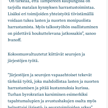
”On tärkeää, että Tampereen kaupungissa on
tarjolla matalan kynnyksen harrastustoimintaa.
Lisäksi eri toimijoiden yhteistyötä tiivistämällä
voidaan tukea lasten ja nuorten monipuolista
harrastamista. Myös talkootyöhön osallistuminen
on pidettävä houkuttelevana jatkossakin”, sanoo
Ivanoff.
Kokoomusvaltuutetut kiittävät seurojen ja
järjestöjen työtä.
”Järjestöjen ja seurojen vapaaehtoiset tekevät
tärkeää työtä, joka mahdollistaa lasten ja nuorten
harrastamisen ja pitää kustannuksia kurissa.
Turhan byrokratian karsiminen esimerkiksi
tapahtumalupien ja avustushakujen osalta myös
helpottaisi järjestö- ja seuratoimijoiden arkea”,