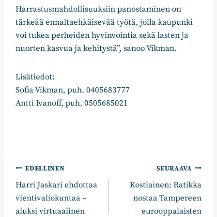
Harrastusmahdollisuuksiin panostaminen on
tärkeää ennaltaehkäisevää työtä, jolla kaupunki
voi tukea perheiden hyvinvointia sekä lasten ja
nuorten kasvua ja kehitystä”, sanoo Vikman.
Lisätiedot:
Sofia Vikman, puh. 0405683777
Antti Ivanoff, puh. 0505685021
Artikkelien
EDELLINEN
SEURAAVA
Harri Jaskari ehdottaa
Kostiainen: Ratikka
selaus
vientivaliokuntaa –
nostaa Tampereen
aluksi virtuaalinen
eurooppalaisten