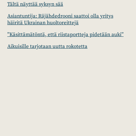
Tältä näyttää syksyn sää
Asiantuntija: Räjähdedrooni saattoi olla yritys
häiritä Ukrainan huoltoreittejä
”Käsittämätöntä, että riistaportteja pidetään auki”
Aikuisille tarjotaan uutta rokotetta