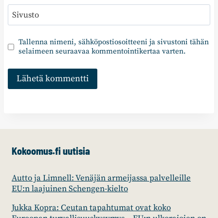
Sivusto
Tallenna nimeni, sähköpostiosoitteeni ja sivustoni tähän
selaimeen seuraavaa kommentointikertaa varten.
Kokoomus.fi uutisia
Autto ja Limnell: Venäjän armeijassa palvelleille
EU:n laajuinen Schengen-kielto
Jukka Kopra: Ceutan tapahtumat ovat koko