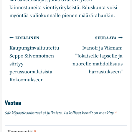
kiinnostuneita vientiyrityksistä. Eduskunta voisi
myöntää valiokunnalle pienen määrärahankin.
Artikkelien
EDELLINEN
SEURAAVA
Kaupunginvaltuutettu
Ivanoff ja Vikman:
selaus
Seppo Silvennoinen
”Jokaiselle lapselle ja
siirtyy
nuorelle mahdollisuus
perussuomalaisista
harrastukseen”
Kokoomukseen
Vastaa
Sähköpostiosoitettasi ei julkaista.
Pakolliset kentät on merkitty
*
Kommentti
*