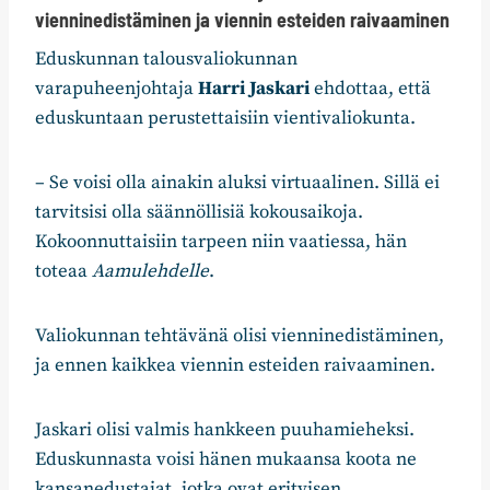
vienninedistäminen ja viennin esteiden raivaaminen
Eduskunnan talousvaliokunnan
varapuheenjohtaja
Harri Jaskari
ehdottaa, että
eduskuntaan perustettaisiin vientivaliokunta.
– Se voisi olla ainakin aluksi virtuaalinen. Sillä ei
tarvitsisi olla säännöllisiä kokousaikoja.
Kokoonnuttaisiin tarpeen niin vaatiessa, hän
toteaa
Aamulehdelle
.
Valiokunnan tehtävänä olisi vienninedistäminen,
ja ennen kaikkea viennin esteiden raivaaminen.
Jaskari olisi valmis hankkeen puuhamieheksi.
Eduskunnasta voisi hänen mukaansa koota ne
kansanedustajat, jotka ovat erityisen