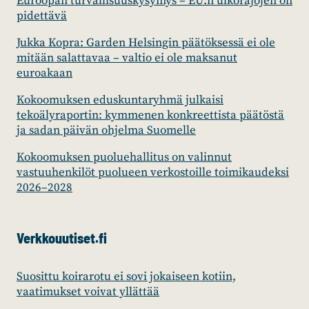
Euroopan turvallisuuskysymys – EU:n ulkorajojen on
pidettävä
Jukka Kopra: Garden Helsingin päätöksessä ei ole
mitään salattavaa – valtio ei ole maksanut
euroakaan
Kokoomuksen eduskuntaryhmä julkaisi
tekoälyraportin: kymmenen konkreettista päätöstä
ja sadan päivän ohjelma Suomelle
Kokoomuksen puoluehallitus on valinnut
vastuuhenkilöt puolueen verkostoille toimikaudeksi
2026–2028
Verkkouutiset.fi
Suosittu koirarotu ei sovi jokaiseen kotiin,
vaatimukset voivat yllättää